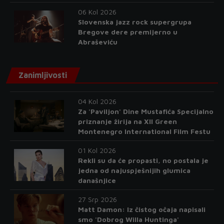
06 Kol 2026
Slovenska jazz rock supergrupa
Bregove dere premijerno u
Abraševiću
Zanimljivosti
04 Kol 2026
Za 'Paviljon' Dine Mustafića Specijalno
priznanje žirija na XII Green
Montenegro International Film Festu
01 Kol 2026
Rekli su da će propasti, no postala je
jedna od najuspješnijih glumica
današnjice
27 Srp 2026
Matt Damon: Iz čistog očaja napisali
smo 'Dobrog Willa Huntinga'