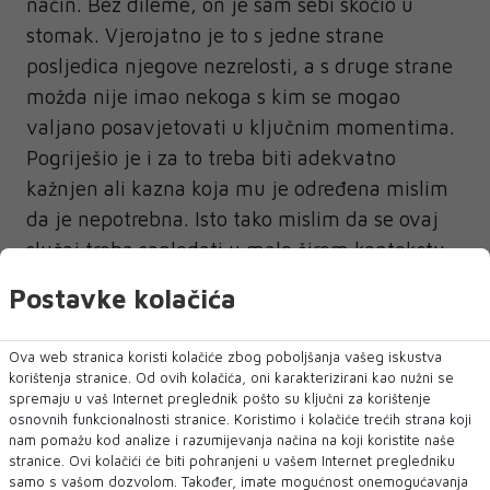
način. Bez dileme, on je sam sebi skočio u
stomak. Vjerojatno je to s jedne strane
posljedica njegove nezrelosti, a s druge strane
možda nije imao nekoga s kim se mogao
valjano posavjetovati u ključnim momentima.
Pogriješio je i za to treba biti adekvatno
kažnjen ali kazna koja mu je određena mislim
da je nepotrebna. Isto tako mislim da se ovaj
slučaj treba sagledati u malo širem kontekstu,
gdje dolazimo do određenih pitanja. Da li je
Postavke kolačića
samo Ahmedhodžić grešan? Da li smo ikad
ozbiljno pristupili tom problemu sa željom da
Ova web stranica koristi kolačiće zbog poboljšanja vašeg iskustva
ga riješimo, da vidimo zašto se čovjek tako
korištenja stranice. Od ovih kolačića, oni karakterizirani kao nužni se
spremaju u vaš Internet preglednik pošto su ključni za korištenje
ponaša i da li mu možda možemo pomoći? Dat
osnovnih funkcionalnosti stranice. Koristimo i kolačiće trećih strana koji
ću vam jedan primjer! Savez je prije godinu
nam pomažu kod analize i razumijevanja načina na koji koristite naše
imao šansu da nakon što smo ja i moj stručni
stranice. Ovi kolačići će biti pohranjeni u vašem Internet pregledniku
samo s vašom dozvolom. Također, imate mogućnost onemogućavanja