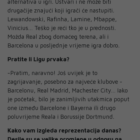
alternativa u igri. Ustvari i ne može biti
drugačije znajući koji igrači će nastupiti.
Lewandowski, Rafinha, Lamine, Mbappe,
Vinicius… Teško je reći tko je u prednosti.
Možda Real zbog domaćeg terena, ali i
Barcelona u posljednje vrijeme igra dobro.
Pratite li Ligu prvaka?
-Pratim, naravno! Još uvijek je to
zagrijavanje, posebno za najveće klubove -
Barcelonu, Real Madrid, Machester City… Iako
je početak, bilo je zanimljivih utakmica poput
one između Barcelone i Bayerna ili drugo
poluvrijeme Reala i Borussije Dortmund.
Kako vam izgleda reprezentacija danas?
Desile su se velike promjene u odnosu na