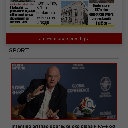
U novom broju pročitajte
SPORT
Infantino priznao pogreške oko plana FIFA-e od