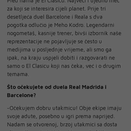
Pred nama je El Clasico. Najveći i ujedno meč
za koji se interesira cijeli planet. Prije tri
desetljeća duel Barcelone i Reala s dva
pogotka odlučio je Meho Kodro. Legendarni
nogometaš, kasnije trener, bivši izbornik naše
reprezentacije ne pojavljuje se često u
medijima u posljednje vrijeme, ali smo ga
ipak, na kraju uspjeli dobiti i razgovarati ne
samo o El Clasicu koji nas čeka, već i o drugim
temama.
Što očekujete od duela Real Madrida i
Barcelone?
-Očekujem dobru utakmicu! Obje ekipe imaju
svoje adute, posebno u igri prema naprijed.
Nadam se otvorenoj, brzoj utakmici sa dosta