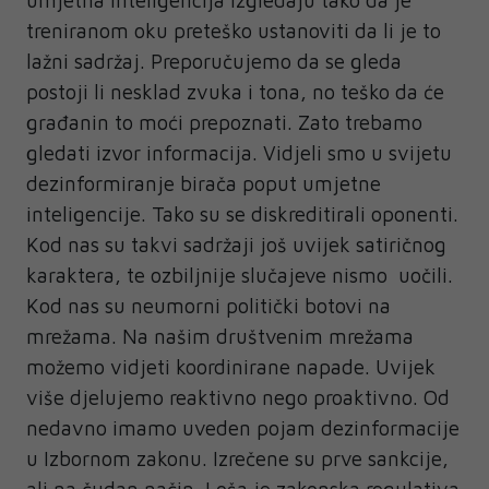
umjetna inteligencija izgledaju tako da je
treniranom oku preteško ustanoviti da li je to
lažni sadržaj. Preporučujemo da se gleda
postoji li nesklad zvuka i tona, no teško da će
građanin to moći prepoznati. Zato trebamo
gledati izvor informacija. Vidjeli smo u svijetu
dezinformiranje birača poput umjetne
inteligencije. Tako su se diskreditirali oponenti.
Kod nas su takvi sadržaji još uvijek satiričnog
karaktera, te ozbiljnije slučajeve nismo uočili.
Kod nas su neumorni politički botovi na
mrežama. Na našim društvenim mrežama
možemo vidjeti koordinirane napade. Uvijek
više djelujemo reaktivno nego proaktivno. Od
nedavno imamo uveden pojam dezinformacije
u Izbornom zakonu. Izrečene su prve sankcije,