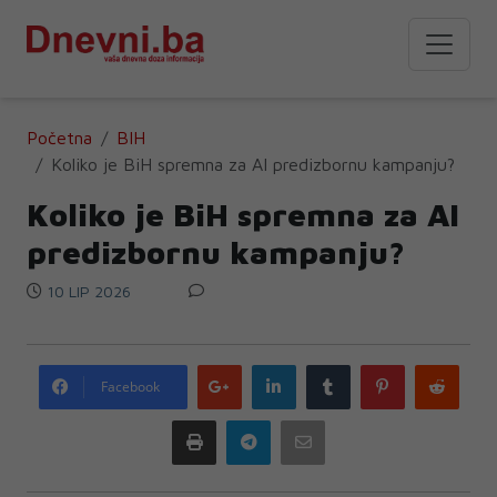
Početna
BIH
Koliko je BiH spremna za AI predizbornu kampanju?
Koliko je BiH spremna za AI
predizbornu kampanju?
10 LIP 2026
Google
LinkedIn
Tumblr
Pinterest
Redd
Facebook
plus
Print
Telegram
Email