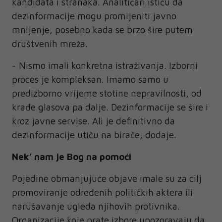
kandidata i stranaka. Analitičari ističu da
dezinformacije mogu promijeniti javno
mnijenje, posebno kada se brzo šire putem
društvenih mreža.
- Nismo imali konkretna istraživanja. Izborni
proces je kompleksan. Imamo samo u
predizborno vrijeme stotine nepravilnosti, od
krađe glasova pa dalje. Dezinformacije se šire i
kroz javne servise. Ali je definitivno da
dezinformacije utiču na birače, dodaje.
Nek’ nam je Bog na pomoći
Pojedine obmanjujuće objave imale su za cilj
promoviranje određenih političkih aktera ili
narušavanje ugleda njihovih protivnika.
Organizacije koje prate izbore upozoravaju da