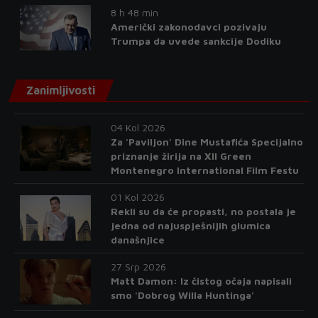
8 h 48 min
Američki zakonodavci pozivaju
Trumpa da uvede sankcije Dodiku
Zanimljivosti
04 Kol 2026
Za 'Paviljon' Dine Mustafića Specijalno
priznanje žirija na XII Green
Montenegro International Film Festu
01 Kol 2026
Rekli su da će propasti, no postala je
jedna od najuspješnijih glumica
današnjice
27 Srp 2026
Matt Damon: Iz čistog očaja napisali
smo 'Dobrog Willa Huntinga'