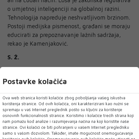
ali na čudan način. Loša je zakonska regulativa
o umjetnoj inteligenciji na globalnoj razini.
Tehnologija napreduje neshvatljivom brzinom.
Postoji medijska pismenost, građani se moraju
educirati za prepoznavanje lažnih sadržaja,
rekao je Kamenjaković.
S. Ž.
Postavke kolačića
Ova web stranica koristi kolačiće zbog poboljšanja vašeg iskustva
korištenja stranice. Od ovih kolačića, oni karakterizirani kao nužni se
spremaju u vaš Internet preglednik pošto su ključni za korištenje
NAJNOVIJE
NAJČITANIJE
osnovnih funkcionalnosti stranice. Koristimo i kolačiće trećih strana koji
nam pomažu kod analize i razumijevanja načina na koji koristite naše
stranice. Ovi kolačići će biti pohranjeni u vašem Internet pregledniku
samo s vašom dozvolom. Također, imate mogućnost onemogućavanja
korištenja ovih kolačića. Onemogućavanje ovih kolačića može utjecati na