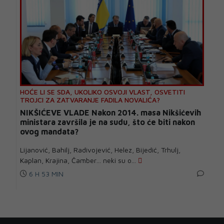
HOĆE LI SE SDA, UKOLIKO OSVOJI VLAST, OSVETITI
TROJCI ZA ZATVARANJE FADILA NOVALIĆA?
NIKŠIĆEVE VLADE Nakon 2014. masa Nikšićevih
ministara završila je na sudu, što će biti nakon
ovog mandata?
Lijanović, Bahilj, Radivojević, Helez, Bijedić, Trhulj,
Kaplan, Krajina, Čamber… neki su o...
6 H 53 MIN