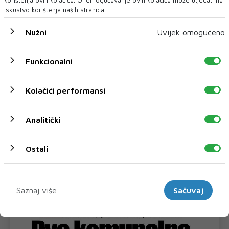
iskustvo korištenja naših stranica.
Nužni
Uvijek omogućeno
Funkcionalni
Kolačići performansi
FBiH nema objedinjene podatke o
povučenom i uništenom mesu, prekršaji
Analitički
utvrđeni u 40 kontrola
SARAJEVO - U Federaciji Bosne i Hercegovine ne postoji
jedinstvena baza podataka o kontr...
Ostali
Marketinški
Saznaj više
Sačuvaj