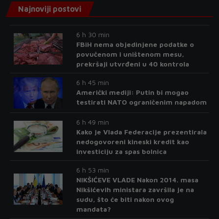
Najnoviji postovi
6 h 30 min
FBiH nema objedinjene podatke o
povučenom i uništenom mesu,
prekršaji utvrđeni u 40 kontrola
6 h 45 min
Američki mediji: Putin bi mogao
testirati NATO ograničenim napadom
6 h 49 min
Kako je Vlada Federacije prezentirala
nedogovoreni kineski kredit kao
investiciju za spas bolnica
6 h 53 min
NIKŠIĆEVE VLADE Nakon 2014. masa
Nikšićevih ministara završila je na
sudu, što će biti nakon ovog
mandata?