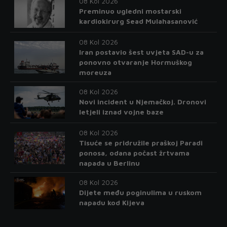
08 Kol 2026
Preminuo ugledni mostarski
kardiokirurg Sead Mulahasanović
08 Kol 2026
Iran postavio šest uvjeta SAD-u za
ponovno otvaranje Hormuškog
moreuza
08 Kol 2026
Novi incident u Njemačkoj. Dronovi
letjeli iznad vojne baze
08 Kol 2026
Tisuće se pridružile praškoj Paradi
ponosa, odana počast žrtvama
napada u Berlinu
08 Kol 2026
Dijete među poginulima u ruskom
napadu kod Kijeva