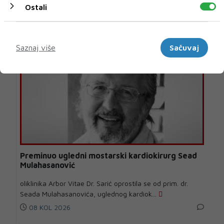
U novom broju pročitajte
Ostali
BIH
Marketinški
Saznaj više
Sačuvaj
Preminuo ugledni mostarski kardiokirurg Sead
Mulahasanović
oliklinika Arbor Vitae Dr. Sarić oprostila se od prim. dr.
Seada Mulahasanovića, uglednog kardiok...
08 KOL 2026