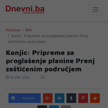
Početna
BIH
Konjic: Pripreme za proglašenje planine Prenj
zaštićenim područjem
Konjic: Pripreme za
proglašenje planine Prenj
zaštićenim područjem
16 SRP 2025
Google
LinkedIn
Tumblr
Pinterest
Redd
Facebook
plus