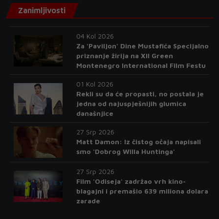
Zanimljivosti
04 Kol 2026
Za 'Paviljon' Dine Mustafića Specijalno
priznanje žirija na XII Green
Montenegro International Film Festu
01 Kol 2026
Rekli su da će propasti, no postala je
jedna od najuspješnijih glumica
današnjice
27 Srp 2026
Matt Damon: Iz čistog očaja napisali
smo 'Dobrog Willa Huntinga'
27 Srp 2026
Film 'Odiseja' zadržao vrh kino-
blagajni i premašio 639 miliona dolara
zarade