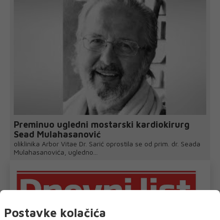
Preminuo ugledni mostarski kardiokirurg
Sead Mulahasanović
oliklinika Arbor Vitae Dr. Sarić oprostila se od prim. dr. Seada
Mulahasanovića, ugledno...
Postavke kolačića