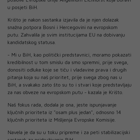
u posjeti BiH.
Krišto je nakon sastanka izjavila da je njen dolazak
snažna potpora Bosni i Hercegovini na evropskom
putu. Zahvalila je svim institucijama EU na dobivanju
kandidatskog statusa.
- Mi u BiH, kao politički predstavnici, moramo pokazati
kredibilnost u tom smislu da smo spremni, prije svega,
donositi odluke koje se tiču i vladavine prava i drugih
pitanja koja su naš prioritet, prije svega zbog nas u
BiH, a svakako zato što su to i stvari koje predstavljaju
za nas obveze na evropskom putu - kazala je Krišto.
Naš fokus rada, dodala je ona, jeste ispunjavanje
ključnih prioriteta iz "osam plus jedan", odnosno 14
ključnih prioriteta iz Mišljenja Evropske Komisije.
Navela je da su u toku pripreme i za peti stabilizacijski
sastanak za pridruživanje BiH.