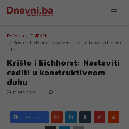
Početna
DNEVNI
Krišto i Eichhorst: Nastaviti raditi u konstruktivnom
duhu
Krišto i Eichhorst: Nastaviti
raditi u konstruktivnom
duhu
12 SRP 2023
Google
LinkedIn
Tumblr
Pinterest
Redd
Facebook
plus