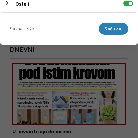
Ostali
Marketinški
Saznaj više
Sačuvaj
U novom broju pročitajte
DNEVNI
U novom broju donosimo