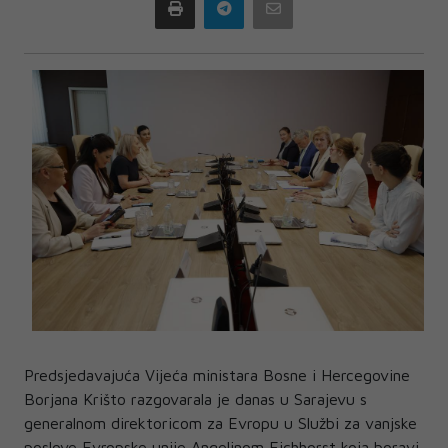
Print
Telegram
Email
Predsjedavajuća Vijeća ministara Bosne i Hercegovine
Borjana Krišto razgovarala je danas u Sarajevu s
generalnom direktoricom za Evropu u Službi za vanjske
poslove Evropske unije Angelinom Eichhorst koja boravi