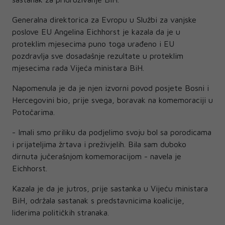
Generalna direktorica za Evropu u Službi za vanjske
poslove EU Angelina Eichhorst je kazala da je u
proteklim mjesecima puno toga urađeno i EU
pozdravlja sve dosadašnje rezultate u proteklim
mjesecima rada Vijeća ministara BiH.
Napomenula je da je njen izvorni povod posjete Bosni i
Hercegovini bio, prije svega, boravak na komemoraciji u
Potočarima.
- Imali smo priliku da podjelimo svoju bol sa porodicama
i prijateljima žrtava i preživjelih. Bila sam duboko
dirnuta jučerašnjom komemoracijom - navela je
Eichhorst.
Kazala je da je jutros, prije sastanka u Vijeću ministara
BiH, održala sastanak s predstavnicima koalicije,
liderima političkih stranaka.