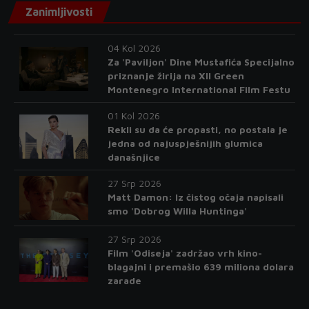
Zanimljivosti
04 Kol 2026
Za 'Paviljon' Dine Mustafića Specijalno
priznanje žirija na XII Green
Montenegro International Film Festu
01 Kol 2026
Rekli su da će propasti, no postala je
jedna od najuspješnijih glumica
današnjice
27 Srp 2026
Matt Damon: Iz čistog očaja napisali
smo 'Dobrog Willa Huntinga'
27 Srp 2026
Film 'Odiseja' zadržao vrh kino-
blagajni i premašio 639 miliona dolara
zarade