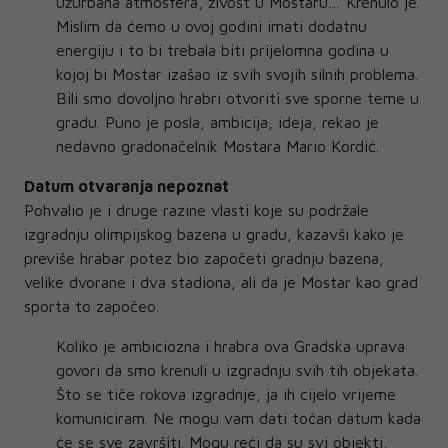
užurbana atmosfera, živost u Mostaru… Krenulo je.
Mislim da ćemo u ovoj godini imati dodatnu
energiju i to bi trebala biti prijelomna godina u
kojoj bi Mostar izašao iz svih svojih silnih problema.
Bili smo dovoljno hrabri otvoriti sve sporne teme u
gradu. Puno je posla, ambicija, ideja, rekao je
nedavno gradonačelnik Mostara Mario Kordić.
Datum otvaranja nepoznat
Pohvalio je i druge razine vlasti koje su podržale
izgradnju olimpijskog bazena u gradu, kazavši kako je
previše hrabar potez bio započeti gradnju bazena,
velike dvorane i dva stadiona, ali da je Mostar kao grad
sporta to započeo.
Koliko je ambiciozna i hrabra ova Gradska uprava
govori da smo krenuli u izgradnju svih tih objekata.
Što se tiče rokova izgradnje, ja ih cijelo vrijeme
komuniciram. Ne mogu vam dati točan datum kada
će se sve završiti. Mogu reći da su svi objekti,