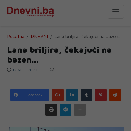
Početna
DNEVNI
Lana briljira, čekajući na bazen...
Lana briljira, čekajući na
bazen...
17 VELJ 2024
Google
LinkedIn
Tumblr
Pinterest
Redd
Facebook
plus
Print
Telegram
Email