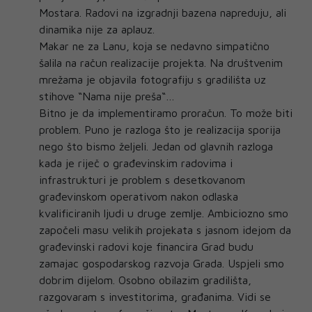
Mostara. Radovi na izgradnji bazena napreduju, ali
dinamika nije za aplauz.
Makar ne za Lanu, koja se nedavno simpatično
šalila na račun realizacije projekta. Na društvenim
mrežama je objavila fotografiju s gradilišta uz
stihove “Nama nije preša“…
Bitno je da implementiramo proračun. To može biti
problem. Puno je razloga što je realizacija sporija
nego što bismo željeli. Jedan od glavnih razloga
kada je riječ o građevinskim radovima i
infrastrukturi je problem s desetkovanom
građevinskom operativom nakon odlaska
kvalificiranih ljudi u druge zemlje. Ambiciozno smo
započeli masu velikih projekata s jasnom idejom da
građevinski radovi koje financira Grad budu
zamajac gospodarskog razvoja Grada. Uspjeli smo
dobrim dijelom. Osobno obilazim gradilišta,
razgovaram s investitorima, građanima. Vidi se