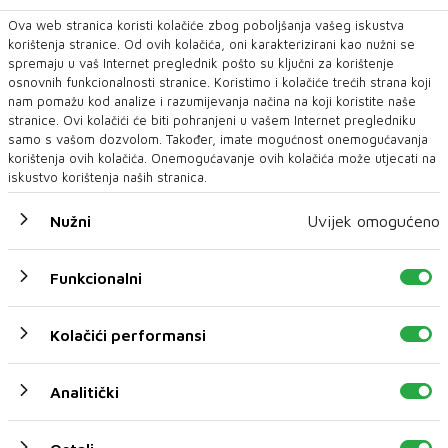
Ova web stranica koristi kolačiće zbog poboljšanja vašeg iskustva
MOSTAR
LANA PUDAR
Bazen
korištenja stranice. Od ovih kolačića, oni karakterizirani kao nužni se
spremaju u vaš Internet preglednik pošto su ključni za korištenje
osnovnih funkcionalnosti stranice. Koristimo i kolačiće trećih strana koji
nam pomažu kod analize i razumijevanja načina na koji koristite naše
NAJNOVIJE
NAJČITANIJE
stranice. Ovi kolačići će biti pohranjeni u vašem Internet pregledniku
samo s vašom dozvolom. Također, imate mogućnost onemogućavanja
korištenja ovih kolačića. Onemogućavanje ovih kolačića može utjecati na
iskustvo korištenja naših stranica.
Nužni
Uvijek omogućeno
Funkcionalni
Kolačići performansi
Shein je u četiri godine izgubio gotovo 80
milijardi dolara vrijednosti
Analitički
Jedna od najvrjednijih svjetskih startup kompanija prije samo
nekoliko godina vrijedila ...