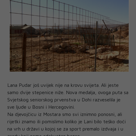
Lana Pudar još uvijek nije na krovu svijeta. Ali jeste
samo dvije stepenice niže. Nova medalja, ovoga puta sa
Svjetskog seniorskog prvenstva u Dohi razveselila je
sve ljude u Bosni i Hercegovini.
Na djevojčicu iz Mostara smo svi iznimno ponosni, ali
rijetki znamo ili pomislimo koliko je Lani bilo teško doći
na vrh u državi u kojoj se za sport premalo izdvaja i u
gradu koji nema adekvatan bazen.