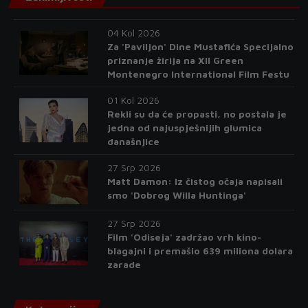
04 Kol 2026
Za 'Paviljon' Dine Mustafića Specijalno
priznanje žirija na XII Green
Montenegro International Film Festu
01 Kol 2026
Rekli su da će propasti, no postala je
jedna od najuspješnijih glumica
današnjice
27 Srp 2026
Matt Damon: Iz čistog očaja napisali
smo 'Dobrog Willa Huntinga'
27 Srp 2026
Film 'Odiseja' zadržao vrh kino-
blagajni i premašio 639 miliona dolara
zarade