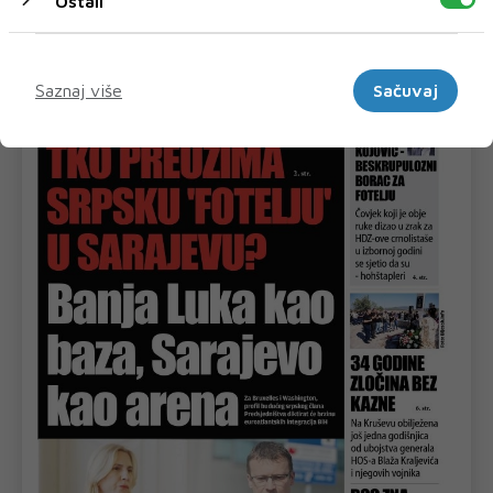
Ostali
Marketinški
Saznaj više
Sačuvaj