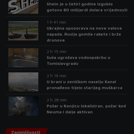
Shein je u četiri godine izgubio
gotovo 80 milijardi dolara vrijednosti
1 h 41 min
Ukrajina upozorava na nove valove
napada. Rusija gomila rakete i brže
dronove
2 h 15 min
Suša ugrožava vodoopskrbu u
Tomislavgradu
2 h 19 min
U brani u zeničkom naselju Kanal
pronađeno tijelo starijeg muškarca
2 h 28 min
Požar u Konjicu lokaliziran, požar kod
Neuma i dalje aktivan
Zanimljivosti