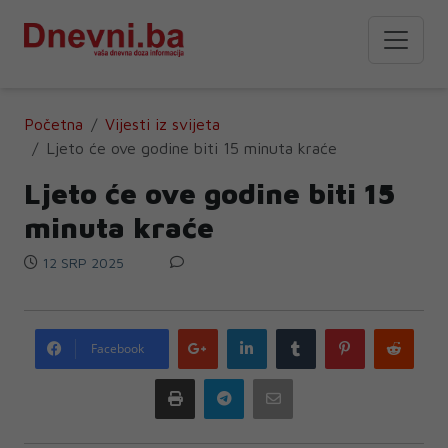
Početna
Vijesti iz svijeta
Ljeto će ove godine biti 15 minuta kraće
Ljeto će ove godine biti 15
minuta kraće
12 SRP 2025
Google
LinkedIn
Tumblr
Pinterest
Redd
Facebook
plus
Print
Telegram
Email