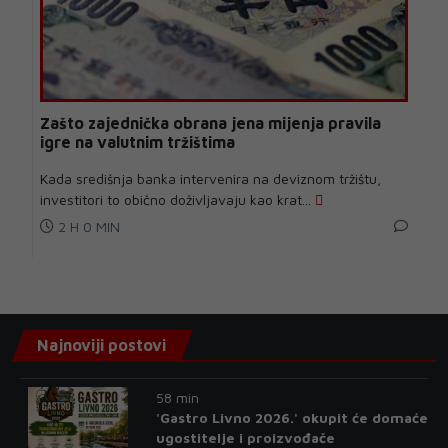
Zašto zajednička obrana jena mijenja pravila
igre na valutnim tržištima
Kada središnja banka intervenira na deviznom tržištu,
investitori to obično doživljavaju kao krat...
2 H 0 MIN
Najnoviji postovi
58 min
'Gastro Livno 2026.' okupit će domaće
ugostitelje i proizvođače