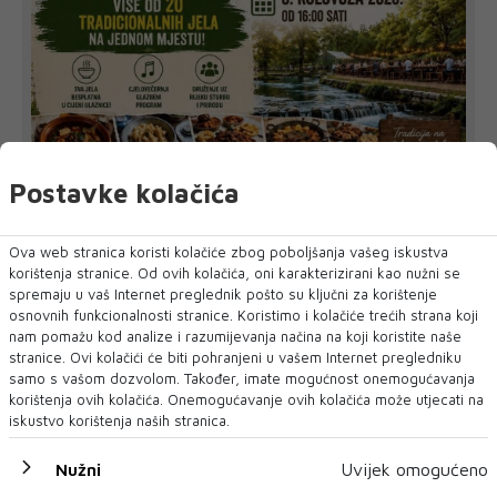
'GASTRO LIVNO 2026.'
Postavke kolačića
'Gastro Livno 2026.' okupit će domaće
ugostitelje i proizvođače
Na izletištu „Mirisi zavičaja“ u Stupama kod Livna danas
Ova web stranica koristi kolačiće zbog poboljšanja vašeg iskustva
počinje dvodnevna manifestacija...
korištenja stranice. Od ovih kolačića, oni karakterizirani kao nužni se
spremaju u vaš Internet preglednik pošto su ključni za korištenje
osnovnih funkcionalnosti stranice. Koristimo i kolačiće trećih strana koji
nam pomažu kod analize i razumijevanja načina na koji koristite naše
stranice. Ovi kolačići će biti pohranjeni u vašem Internet pregledniku
samo s vašom dozvolom. Također, imate mogućnost onemogućavanja
korištenja ovih kolačića. Onemogućavanje ovih kolačića može utjecati na
iskustvo korištenja naših stranica.
Nužni
Uvijek omogućeno