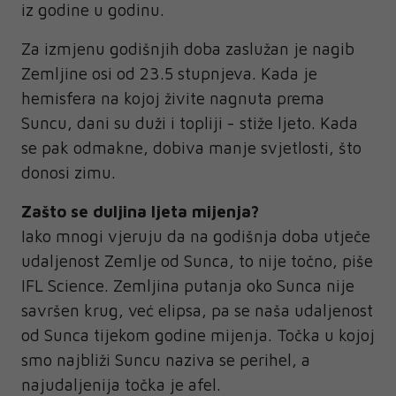
iz godine u godinu.
Za izmjenu godišnjih doba zaslužan je nagib
Zemljine osi od 23.5 stupnjeva. Kada je
hemisfera na kojoj živite nagnuta prema
Suncu, dani su duži i topliji - stiže ljeto. Kada
se pak odmakne, dobiva manje svjetlosti, što
donosi zimu.
Zašto se duljina ljeta mijenja?
Iako mnogi vjeruju da na godišnja doba utječe
udaljenost Zemlje od Sunca, to nije točno, piše
IFL Science. Zemljina putanja oko Sunca nije
savršen krug, već elipsa, pa se naša udaljenost
od Sunca tijekom godine mijenja. Točka u kojoj
smo najbliži Suncu naziva se perihel, a
najudaljenija točka je afel.