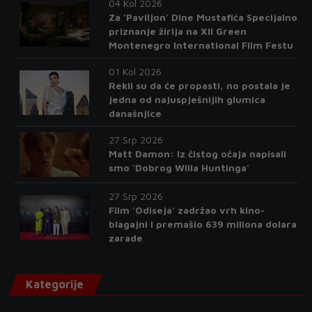
04 Kol 2026
Za 'Paviljon' Dine Mustafića Specijalno
priznanje žirija na XII Green
Montenegro International Film Festu
01 Kol 2026
Rekli su da će propasti, no postala je
jedna od najuspješnijih glumica
današnjice
27 Srp 2026
Matt Damon: Iz čistog očaja napisali
smo 'Dobrog Willa Huntinga'
27 Srp 2026
Film 'Odiseja' zadržao vrh kino-
blagajni i premašio 639 miliona dolara
zarade
Kategorije