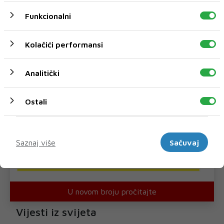
Funkcionalni
Kolačići performansi
Analitički
Ostali
Marketinški
Saznaj više
Sačuvaj
U novom broju pročitajte
Vijesti iz svijeta