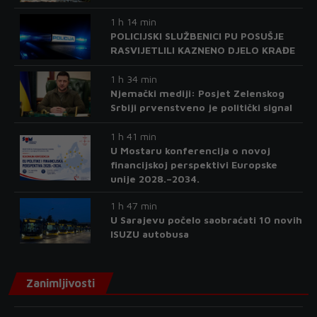
1 h 14 min
POLICIJSKI SLUŽBENICI PU POSUŠJE
RASVIJETLILI KAZNENO DJELO KRAĐE
1 h 34 min
Njemački mediji: Posjet Zelenskog
Srbiji prvenstveno je politički signal
1 h 41 min
U Mostaru konferencija o novoj
financijskoj perspektivi Europske
unije 2028.–2034.
1 h 47 min
U Sarajevu počelo saobraćati 10 novih
ISUZU autobusa
Zanimljivosti