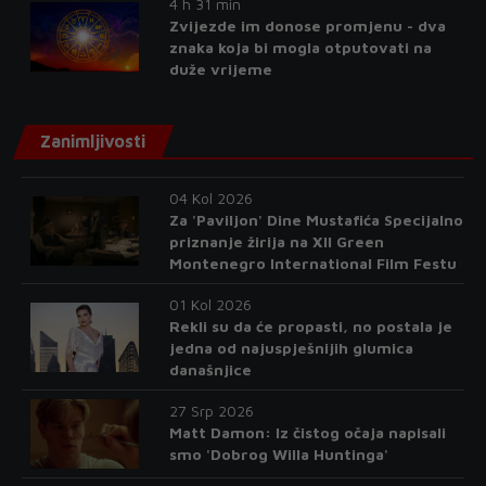
4 h 31 min
Zvijezde im donose promjenu - dva
znaka koja bi mogla otputovati na
duže vrijeme
Zanimljivosti
04 Kol 2026
Za 'Paviljon' Dine Mustafića Specijalno
priznanje žirija na XII Green
Montenegro International Film Festu
01 Kol 2026
Rekli su da će propasti, no postala je
jedna od najuspješnijih glumica
današnjice
27 Srp 2026
Matt Damon: Iz čistog očaja napisali
smo 'Dobrog Willa Huntinga'