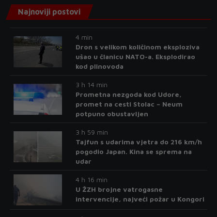
Najnoviji postovi
4 min
Dron s velikom količinom eksploziva
ušao u članicu NATO-a. Eksplodirao
kod plinovoda
3 h 14 min
Prometna nezgoda kod Udore,
promet na cesti Stolac – Neum
potpuno obustavljen
3 h 59 min
Tajfun s udarima vjetra do 216 km/h
pogodio Japan. Kina se sprema na
udar
4 h 16 min
U ŽZH brojne vatrogasne
intervencije, najveći požar u Kongori