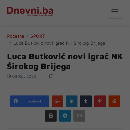
Početna
SPORT
Luca Butković novi igrač NK Širokog Brijega
Luca Butković novi igrač NK
Širokog Brijega
03 RUJ 2025
Google
LinkedIn
Tumblr
Pinterest
Redd
Facebook
plus
Print
Telegram
Email