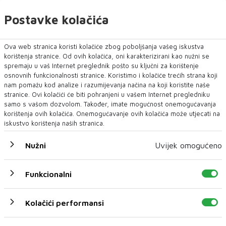
Postavke kolačića
U novom broju pročitajte
Ova web stranica koristi kolačiće zbog poboljšanja vašeg iskustva
SPORT
korištenja stranice. Od ovih kolačića, oni karakterizirani kao nužni se
spremaju u vaš Internet preglednik pošto su ključni za korištenje
osnovnih funkcionalnosti stranice. Koristimo i kolačiće trećih strana koji
nam pomažu kod analize i razumijevanja načina na koji koristite naše
stranice. Ovi kolačići će biti pohranjeni u vašem Internet pregledniku
samo s vašom dozvolom. Također, imate mogućnost onemogućavanja
korištenja ovih kolačića. Onemogućavanje ovih kolačića može utjecati na
iskustvo korištenja naših stranica.
Nužni
Uvijek omogućeno
Funkcionalni
Infantino-va najopasnija ideja dosad: Projekt
koji je trebao promijeniti Svjetsko prvenstvo – i
Kolačići performansi
završio kao fiasko
Nogometna industrija, vrijedna više od 200 milijardi