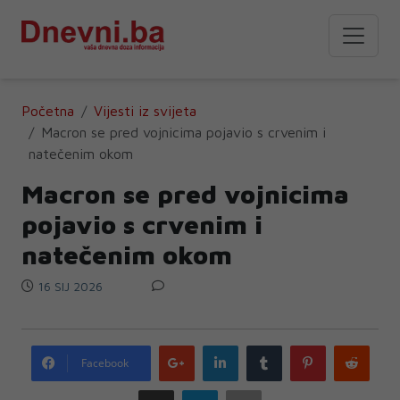
Početna
Vijesti iz svijeta
Macron se pred vojnicima pojavio s crvenim i
natečenim okom
Macron se pred vojnicima
pojavio s crvenim i
natečenim okom
16 SIJ 2026
Google
LinkedIn
Tumblr
Pinterest
Redd
Facebook
plus