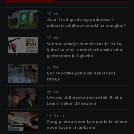
10 min
Jesu li rad gradskog poduzeća i
položaj radnika skrenuti na marginu?
47 min
Sedmo izdanje manifestacije 'Kušaj
ljubuška vina' donosi vrhunska vina,
gastronomiju i glazbu
53 min
Noć robotike privukla veliki broj
žitelja
56 min
Ulysses obilježava završetak 'Kralja
Leara' nakon 26 sezona
1 h 3 min
Zbog preuranjene kampanje izrečene
nove kazne strankama