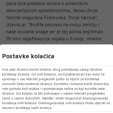
dana bila pretežno ovisna o američkim
obavještajnim sposobnostima, danas dvije
trećine osigurava Francuska. Dvije trećine",
izjavio je. "Budite ponosni na svoju zemlju i
naše oružane snage jer je taj ponos legitiman.
Mi smo najefikasnija vojska u Europi, imamo
najneovisnije i najautonomnije nuklearno
odvraćanje u Europi."
Postavke kolačića
Ova web stranica koristi kolačiće zbog poboljšanja vašeg iskustva
korištenja stranice. Od ovih kolačića, oni karakterizirani kao nužni se
spremaju u vaš Internet preglednik pošto su ključni za korištenje
osnovnih funkcionalnosti stranice. Koristimo i kolačiće trećih strana koji
EMMANUEL MACRON
nam pomažu kod analize i razumijevanja načina na koji koristite naše
stranice. Ovi kolačići će biti pohranjeni u vašem Internet pregledniku
samo s vašom dozvolom. Također, imate mogućnost onemogućavanja
NAJNOVIJE
NAJČITANIJE
korištenja ovih kolačića. Onemogućavanje ovih kolačića može utjecati na
iskustvo korištenja naših stranica.