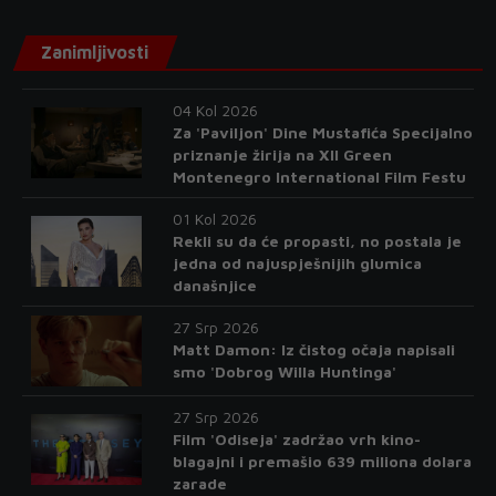
Zanimljivosti
04 Kol 2026
Za 'Paviljon' Dine Mustafića Specijalno
priznanje žirija na XII Green
Montenegro International Film Festu
01 Kol 2026
Rekli su da će propasti, no postala je
jedna od najuspješnijih glumica
današnjice
27 Srp 2026
Matt Damon: Iz čistog očaja napisali
smo 'Dobrog Willa Huntinga'
27 Srp 2026
Film 'Odiseja' zadržao vrh kino-
blagajni i premašio 639 miliona dolara
zarade