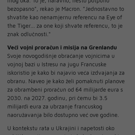
mog oka. To je, naravno, nešto potpuno
bezopasno", rekao je Macron. "Jednostavno to
shvatite kao nenamjernu referencu na Eye of
the Tiger... za one koji shvate referencu, to je
znak odlučnosti."
Veći vojni proračun i misija na Grenlandu
Svoje novogodišnje obraćanje vojnicima u
vojnoj bazi u Istresu na jugu Francuske
iskoristio je kako bi najavio veća izdvajanja za
obranu. Naveo je kako želi pomaknuti planove
za obrambeni proračun od 64 milijarde eura s
2030. na 2027. godinu, pri čemu bi 3.5
milijardi eura za ubrzanje francuskog
naoružavanja bilo dostupno već ove godine.
U kontekstu rata u Ukrajini i napetosti oko