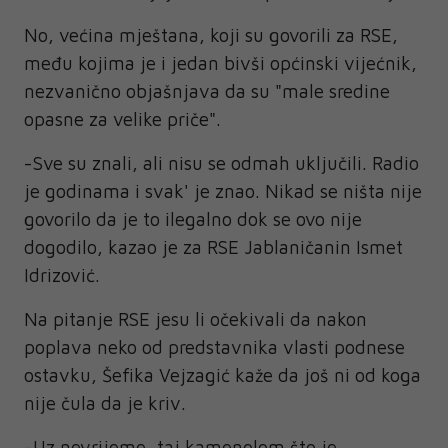
No, većina mještana, koji su govorili za RSE,
među kojima je i jedan bivši općinski vijećnik,
nezvanično objašnjava da su "male sredine
opasne za velike priče".
-Sve su znali, ali nisu se odmah uključili. Radio
je godinama i svak' je znao. Nikad se ništa nije
govorilo da je to ilegalno dok se ovo nije
dogodilo, kazao je za RSE Jablaničanin Ismet
Idrizović.
Na pitanje RSE jesu li očekivali da nakon
poplava neko od predstavnika vlasti podnese
ostavku, Šefika Vejzagić kaže da još ni od koga
nije čula da je kriv.
-Uz nevrijeme, taj kamenolom što je