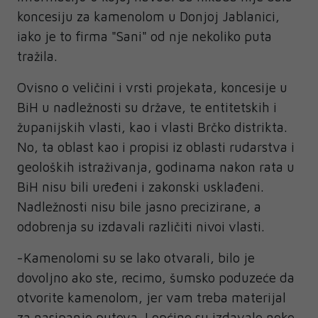
koncesiju za kamenolom u Donjoj Jablanici,
iako je to firma "Sani" od nje nekoliko puta
tražila.
Ovisno o veličini i vrsti projekata, koncesije u
BiH u nadležnosti su države, te entitetskih i
županijskih vlasti, kao i vlasti Brčko distrikta.
No, ta oblast kao i propisi iz oblasti rudarstva i
geoloških istraživanja, godinama nakon rata u
BiH nisu bili uređeni i zakonski usklađeni.
Nadležnosti nisu bile jasno precizirane, a
odobrenja su izdavali različiti nivoi vlasti.
-Kamenolomi su se lako otvarali, bilo je
dovoljno ako ste, recimo, šumsko poduzeće da
otvorite kamenolom, jer vam treba materijal
za nasipanje puteva. I općine su izdavale neke