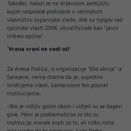
Također, nalazi se na državnom zemljištu
kojim raspolaže poduzeće u većinskom
vlasništvu županijske vlade, dok su njegov rad
općinske vlasti 2006. okvalificirale kao "javni
interes općine".
'Vrana vrani ne vadi oči'
Za Anesa Podića, iz organizacije "Eko akcija" iz
Sarajeva, nema dileme da je, suprotno
tvrdnjama vlasti, kamenolom bio poznat
institucijama.
-Bio je vidljiv golim okom i vidjeli su se bageri
gore. Meni je problematično to što su
institucije morale znati za to, ali nitko ništa
nije uradio da to promijeni, kaže Podić.