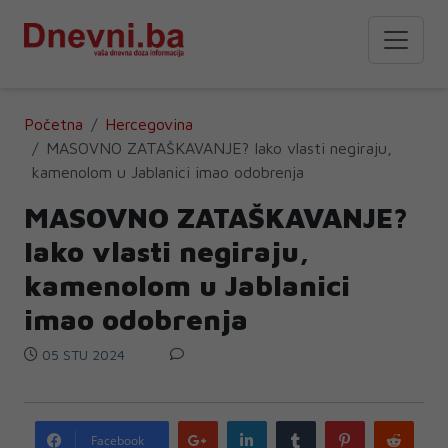
Početna
Hercegovina
MASOVNO ZATAŠKAVANJE? Iako vlasti negiraju,
kamenolom u Jablanici imao odobrenja
MASOVNO ZATAŠKAVANJE?
Iako vlasti negiraju,
kamenolom u Jablanici
imao odobrenja
05 STU 2024
Google
LinkedIn
Tumblr
Pinterest
Redd
Facebook