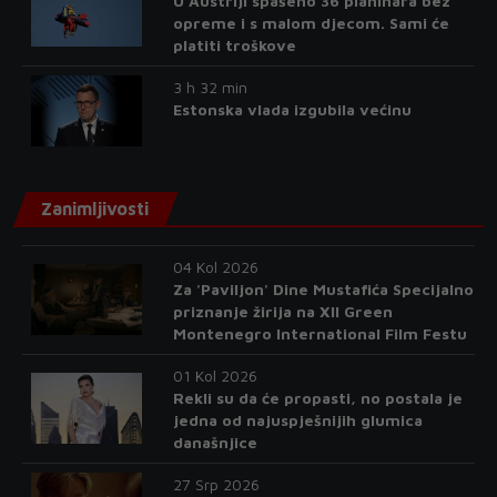
U Austriji spašeno 36 planinara bez
opreme i s malom djecom. Sami će
platiti troškove
3 h 32 min
Estonska vlada izgubila većinu
Zanimljivosti
04 Kol 2026
Za 'Paviljon' Dine Mustafića Specijalno
priznanje žirija na XII Green
Montenegro International Film Festu
01 Kol 2026
Rekli su da će propasti, no postala je
jedna od najuspješnijih glumica
današnjice
27 Srp 2026