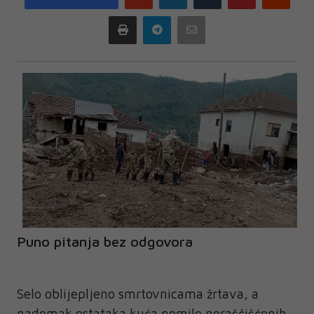
plus
Print
Telegram
Email
Puno pitanja bez odgovora
Selo oblijepljeno smrtovnicama žrtava, a
nadomak ostataka kuća gomile neraščišćenih