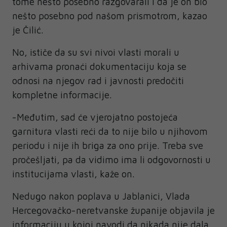
tome nešto posebno razgovarali i da je on bio
nešto posebno pod našom prismotrom, kazao
je Čilić.
No, ističe da su svi nivoi vlasti morali u
arhivama pronaći dokumentaciju koja se
odnosi na njegov rad i javnosti predočiti
kompletne informacije.
-Međutim, sad će vjerojatno postojeća
garnitura vlasti reći da to nije bilo u njihovom
periodu i nije ih briga za ono prije. Treba sve
pročešljati, pa da vidimo ima li odgovornosti u
institucijama vlasti, kaže on.
Nedugo nakon poplava u Jablanici, Vlada
Hercegovačko-neretvanske županije objavila je
informaciju u kojoj navodi da nikada nije dala