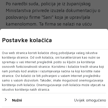
Po naredbi suda, policija je iz županijskog
Ministarstva privrede izuzela dokumentaciju o
poslovanju firme "Sani" koja je upravljala
kamenolomom. Ta firma se nalazi na ušću
rijeke Šanice, nedaleko od Donje Jablanice, a
novinari RSE 24. listopada u njoj nisu zatekli
Postavke kolačića
nijednog radnika, iako ih ima pet, prema
podacima iz dostupnih privrednih baza.
Ova web stranica koristi kolačiće zbog poboljšanja vašeg iskustva
korištenja stranice. Od ovih kolačića, oni karakterizirani kao nužni se
Na vratima kompanije tada je bila tek traka s
spremaju u vaš Internet preglednik pošto su ključni za korištenje
osnovnih funkcionalnosti stranice. Koristimo i kolačiće trećih strana koji
natpisom "Tamper Evident Tape", a u dvorištu
nam pomažu kod analize i razumijevanja načina na koji koristite naše
ostaci bijelog kamena. Radnici iz obližnje
stranice. Ovi kolačići će biti pohranjeni u vašem Internet pregledniku
samo s vašom dozvolom. Također, imate mogućnost onemogućavanja
kompanije, registrirane, također, za obradu
korištenja ovih kolačića. Onemogućavanje ovih kolačića može utjecati na
kamena, kazali su nezvanično da je traku
iskustvo korištenja naših stranica.
postavila inspekcija.
Nužni
Uvijek omogućeno
No, RSE za to nije mogao dobiti potvrdu iz