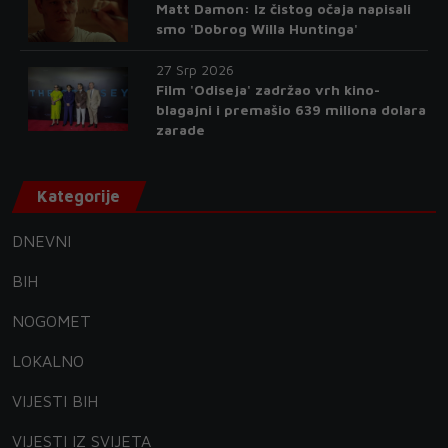
Matt Damon: Iz čistog očaja napisali
smo 'Dobrog Willa Huntinga'
27 Srp 2026
Film 'Odiseja' zadržao vrh kino-
blagajni i premašio 639 miliona dolara
zarade
Kategorije
DNEVNI
BIH
NOGOMET
LOKALNO
VIJESTI BIH
VIJESTI IZ SVIJETA