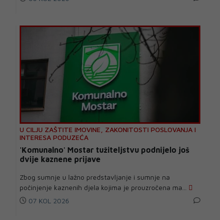
U CILJU ZAŠTITE IMOVINE, ZAKONITOSTI POSLOVANJA I
INTERESA PODUZEĆA
'Komunalno' Mostar tužiteljstvu podnijelo još
dvije kaznene prijave
Zbog sumnje u lažno predstavljanje i sumnje na
počinjenje kaznenih djela kojima je prouzročena ma...
07 KOL 2026