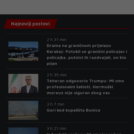
Najnoviji postovi
2 h 31 min
Drama na graničnom prijelazu
Karakaj: Potukli se granični policajac i
policajka, putnici ih razdvajali, on bio
pijan
2 h 35 min
Teheran odgovorio Trumpu: Mi smo
profesionalni šahisti, Hormuški
moreuz nije siguran zbog vas
3 h 7 min
Gori kod kupališta Bunica
3 h 21 min