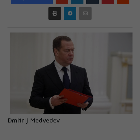
plus
Print
Telegram
Email
Dmitrij Medvedev