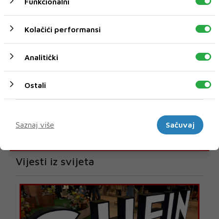
Funkcionalni
Kolačići performansi
Analitički
Ostali
Marketinški
Saznaj više
Sačuvaj
U novom broju pročitajte
Vijesti iz svijeta