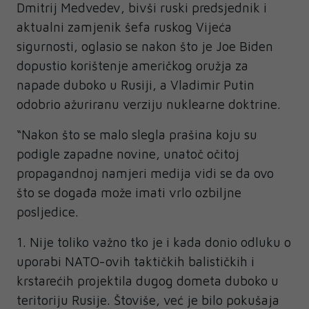
Dmitrij Medvedev, bivši ruski predsjednik i
aktualni zamjenik šefa ruskog Vijeća
sigurnosti, oglasio se nakon što je Joe Biden
dopustio korištenje američkog oružja za
napade duboko u Rusiji, a Vladimir Putin
odobrio ažuriranu verziju nuklearne doktrine.
“Nakon što se malo slegla prašina koju su
podigle zapadne novine, unatoč očitoj
propagandnoj namjeri medija vidi se da ovo
što se događa može imati vrlo ozbiljne
posljedice.
1. Nije toliko važno tko je i kada donio odluku o
uporabi NATO-ovih taktičkih balističkih i
krstarećih projektila dugog dometa duboko u
teritoriju Rusije. Štoviše, već je bilo pokušaja