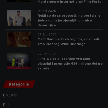
Montenegro International Film Festu
01 Kol 2026
Rekli su da će propasti, no postala je
jedna od najuspješnijih glumica
današnjice
27 Srp 2026
Matt Damon: Iz čistog očaja napisali
smo 'Dobrog Willa Huntinga'
27 Srp 2026
Film 'Odiseja' zadržao vrh kino-
blagajni i premašio 639 miliona dolara
zarade
Kategorije
DNEVNI
BIH