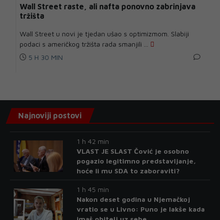
Wall Street raste, ali nafta ponovno zabrinjava
tržišta
Wall Street u novi je tjedan ušao s optimizmom. Slabiji
podaci s američkog tržišta rada smanjili ...
5 H 30 MIN
Najnoviji postovi
1 h 42 min
VLAST JE SLAST Čović je osobno
pogazio legitimno predstavljanje,
hoće li mu SDA to zaboraviti?
1 h 45 min
Nakon deset godina u Njemačkoj
vratio se u Livno: Puno je lakše kada
imaš obitelj uz sebe