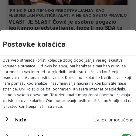
'PRINCIP LEGITIMNOG PREDSTAVLJANJA' KAO
FLEKSIBILAN POLITIČKI ALAT, A NE KAO SVETO PRAVILO
VLAST JE SLAST Čović je osobno pogazio
legitimno predstavljanje, hoće li mu SDA to
zaboraviti?
Piše: D. Lukić mostar@dnevni-list.ba Bude li HDZ BiH nekom
Postavke kolačića
postizbornom matematikom iz...
Ova web stranica koristi kolačiće zbog poboljšanja vašeg iskustva
korištenja stranice. Od ovih kolačića, oni karakterizirani kao nužni se
spremaju u vaš Internet preglednik pošto su ključni za korištenje
osnovnih funkcionalnosti stranice. Koristimo i kolačiće trećih strana koji
nam pomažu kod analize i razumijevanja načina na koji koristite naše
stranice. Ovi kolačići će biti pohranjeni u vašem Internet pregledniku
samo s vašom dozvolom. Također, imate mogućnost onemogućavanja
korištenja ovih kolačića. Onemogućavanje ovih kolačića može utjecati na
iskustvo korištenja naših stranica.
Nužni
Uvijek omogućeno