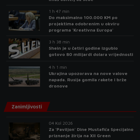
1 h 47 min
Do maksimalno 100.000 KM po
projektima odobrenim u okviru
programa 'Kreativna Europa'
3 h 38 min
Shein je u četiri godine izgubio
gotovo 80 milijardi dolara vrijednosti
4 h 1 min
Ukrajina upozorava na nove valove
napada. Rusija gomila rakete i brže
dronove
Zanimljivosti
04 Kol 2026
Za 'Paviljon' Dine Mustafića Specijalno
priznanje žirija na XII Green