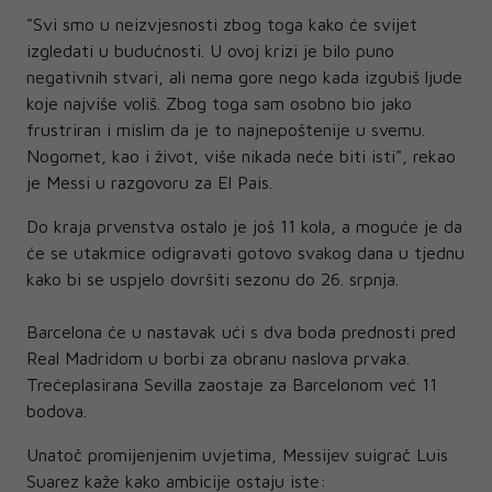
"Svi smo u neizvjesnosti zbog toga kako će svijet
izgledati u budućnosti. U ovoj krizi je bilo puno
negativnih stvari, ali nema gore nego kada izgubiš ljude
koje najviše voliš. Zbog toga sam osobno bio jako
frustriran i mislim da je to najnepoštenije u svemu.
Nogomet, kao i život, više nikada neće biti isti", rekao
je Messi u razgovoru za El Pais.
Do kraja prvenstva ostalo je još 11 kola, a moguće je da
će se utakmice odigravati gotovo svakog dana u tjednu
kako bi se uspjelo dovršiti sezonu do 26. srpnja.
Barcelona će u nastavak ući s dva boda prednosti pred
Real Madridom u borbi za obranu naslova prvaka.
Trećeplasirana Sevilla zaostaje za Barcelonom već 11
bodova.
Unatoč promijenjenim uvjetima, Messijev suigrač Luis
Suarez kaže kako ambicije ostaju iste: