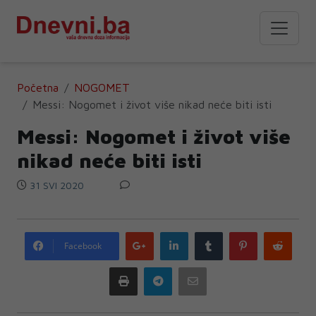
Početna
NOGOMET
Messi: Nogomet i život više nikad neće biti isti
Messi: Nogomet i život više
nikad neće biti isti
31 SVI 2020
Google
LinkedIn
Tumblr
Pinterest
Redd
Facebook
plus
Print
Telegram
Email