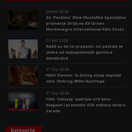
04 Kol 2026
Za 'Paviljon' Dine Mustafića Specijalno
priznanje žirija na XII Green
Montenegro International Film Festu
01 Kol 2026
Rekli su da će propasti, no postala je
jedna od najuspješnijih glumica
današnjice
27 Srp 2026
Matt Damon: Iz čistog očaja napisali
smo 'Dobrog Willa Huntinga'
27 Srp 2026
Film 'Odiseja' zadržao vrh kino-
blagajni i premašio 639 miliona dolara
zarade
Kategorije