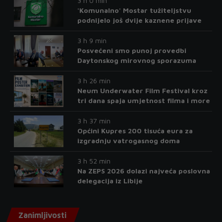
3 h 0 min
'Komunalno' Mostar tužiteljstvu
podnijelo još dvije kaznene prijave
3 h 9 min
Posvećeni smo punoj provedbi
Daytonskog mirovnog sporazuma
3 h 26 min
Neum Underwater Film Festival kroz
tri dana spaja umjetnost filma i more
3 h 37 min
Općini Kupres 200 tisuća eura za
izgradnju vatrogasnog doma
3 h 52 min
Na ZEPS 2026 dolazi najveća poslovna
delegacija iz Libije
Zanimljivosti