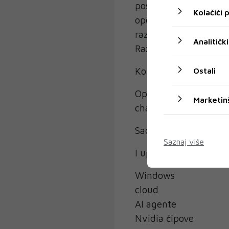
poslovne agente
Kolačići
operativne sustave
razvojne alate.
Analitički
Razlog je vrlo jednos
Konkurencija postaje 
Ostali
OpenAI, Anthropic, Go
Marketin
chatbotovima.
Sada se vodi rat za ko
Saznaj više
I upravo zato Microso
Windows
cloud
AI agente
Nvidia čipove