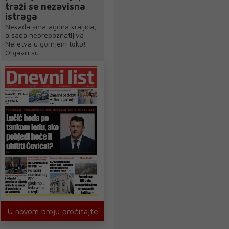
traži se nezavisna
istraga
Nekada smaragdna kraljica,
a sada neprepoznatljiva
Neretva u gornjem toku!
Objavili su ...
U novom broju pročitajte