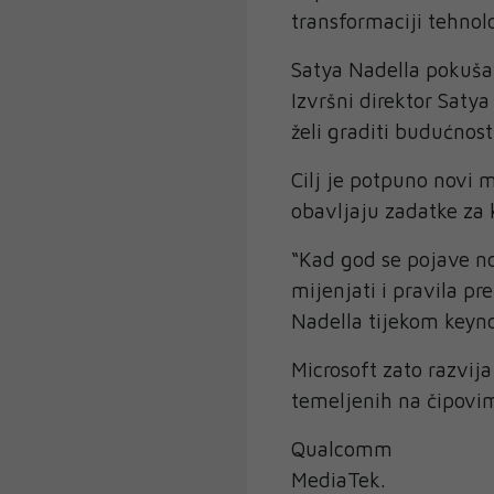
transformaciji tehnolo
Satya Nadella pokušav
Izvršni direktor Satya
želi graditi budućnost
Cilj je potpuno novi
obavljaju zadatke za k
“Kad god se pojave no
mijenjati i pravila p
Nadella tijekom keyno
Microsoft zato razvij
temeljenih na čipovi
Qualcomm
MediaTek.