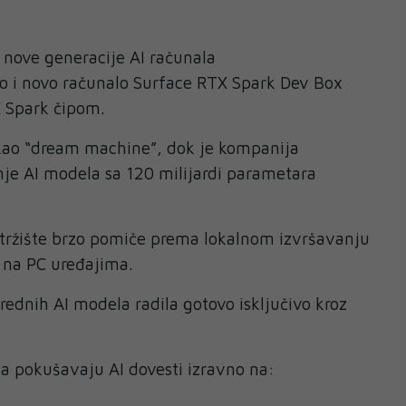
 nove generacije AI računala
io i novo računalo Surface RTX Spark Dev Box
 Spark čipom.
 kao “dream machine”, dok je kompanija
je AI modela sa 120 milijardi parametara
 tržište brzo pomiče prema lokalnom izvršavanju
 na PC uređajima.
rednih AI modela radila gotovo isključivo kroz
ia pokušavaju AI dovesti izravno na: