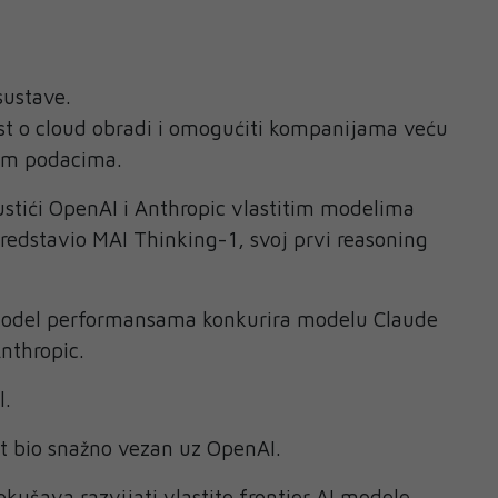
sustave.
nost o cloud obradi i omogućiti kompanijama veću
vim podacima.
stići OpenAI i Anthropic vlastitim modelima
predstavio MAI Thinking-1, svoj prvi reasoning
model performansama konkurira modelu Claude
nthropic.
l.
t bio snažno vezan uz OpenAI.
okušava razvijati vlastite frontier AI modele