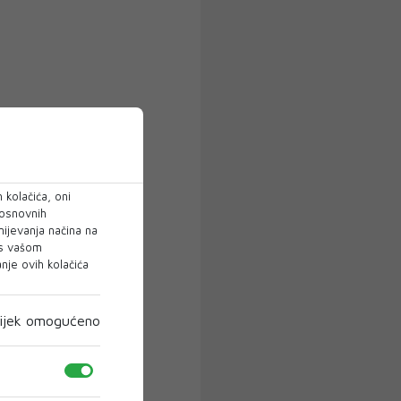
 kolačića, oni
 osnovnih
mijevanja načina na
 s vašom
je ovih kolačića
ijek omogućeno