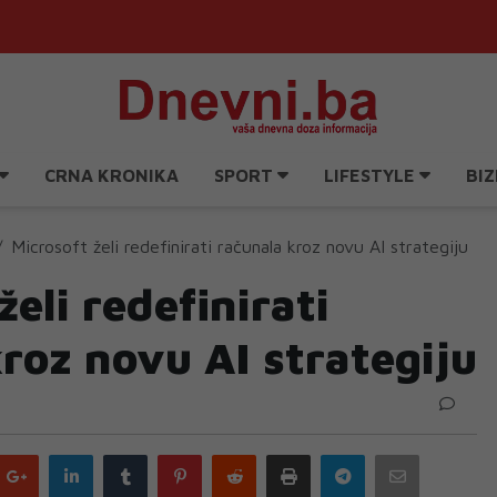
CRNA KRONIKA
SPORT
LIFESTYLE
BIZ
Microsoft želi redefinirati računala kroz novu AI strategiju
želi redefinirati
roz novu AI strategiju
Google
LinkedIn
Tumblr
Pinterest
Reddit
Print
Telegram
Email
plus