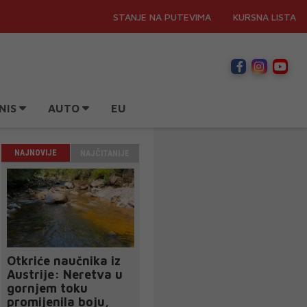
STANJE NA PUTEVIMA
KURSNA LISTA
NIS
AUTO
EU
NAJNOVIJE
NAJČITANIJE
Otkriće naučnika iz
Austrije: Neretva u
gornjem toku
promijenila boju,