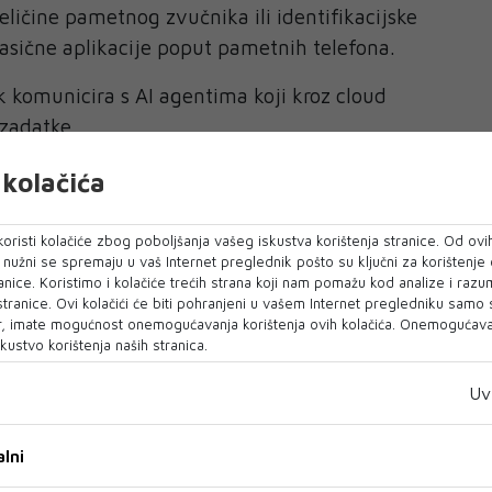
eličine pametnog zvučnika ili identifikacijske
lasične aplikacije poput pametnih telefona.
k komunicira s AI agentima koji kroz cloud
zadatke.
irao primjer medicinske sestre kojoj AI
kolačića
ra pregled pacijenta.
oristi kolačiće zbog poboljšanja vašeg iskustva korištenja stranice. Od ovih
raditi vlastiti AI “stack”
o nužni se spremaju u vaš Internet preglednik pošto su ključni za korištenje
osoftove strategije nije samo razvoj AI modela.
anice. Koristimo i kolačiće trećih strana koji nam pomažu kod analize i razu
 stranice. Ovi kolačići će biti pohranjeni u vašem Internet pregledniku samo
, imate mogućnost onemogućavanja korištenja ovih kolačića. Onemogućavan
ava kontrolirati kompletan AI “stack”, odnosno
kustvo korištenja naših stranica.
:
Uv
lni