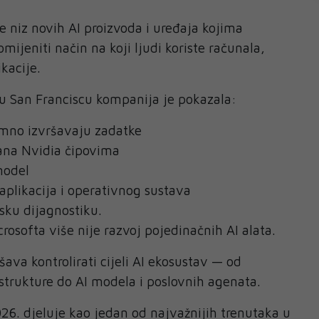
e niz novih AI proizvoda i uređaja kojima
ijeniti način na koji ljudi koriste računala,
ikacije.
 u San Franciscu kompanija je pokazala:
omno izvršavaju zadatke
ana Nvidia čipovima
model
 aplikacija i operativnog sustava
sku dijagnostiku.
rosofta više nije razvoj pojedinačnih AI alata.
va kontrolirati cijeli AI ekosustav — od
astrukture do AI modela i poslovnih agenata.
026. djeluje kao jedan od najvažnijih trenutaka u