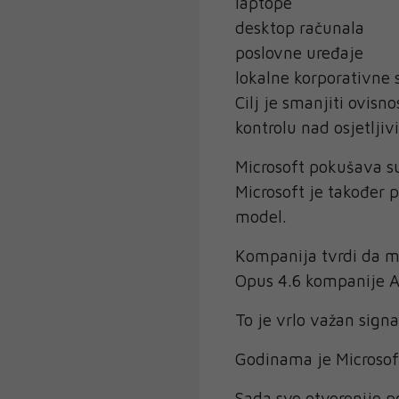
laptope
desktop računala
poslovne uređaje
lokalne korporativne 
Cilj je smanjiti ovis
kontrolu nad osjetlji
Microsoft pokušava su
Microsoft je također 
model.
Kompanija tvrdi da 
Opus 4.6 kompanije A
To je vrlo važan signa
Godinama je Microsof
Sada sve otvorenije p