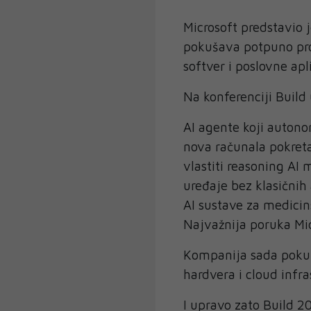
Microsoft predstavio j
pokušava potpuno prom
softver i poslovne apl
Na konferenciji Build
AI agente koji auton
nova računala pokret
vlastiti reasoning AI 
uređaje bez klasičnih
AI sustave za medicin
Najvažnija poruka Mic
Kompanija sada pokuša
hardvera i cloud infr
I upravo zato Build 2