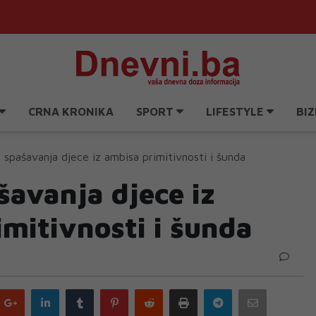
CRNA KRONIKA
SPORT
LIFESTYLE
BIZ
a spašavanja djece iz ambisa primitivnosti i šunda
šavanja djece iz
mitivnosti i šunda
Google
LinkedIn
Tumblr
Pinterest
Reddit
Print
Telegram
Email
plus