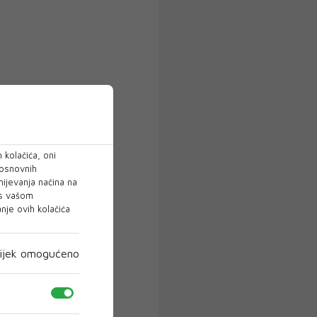
 kolačića, oni
 osnovnih
mijevanja načina na
 s vašom
je ovih kolačića
ijek omogućeno