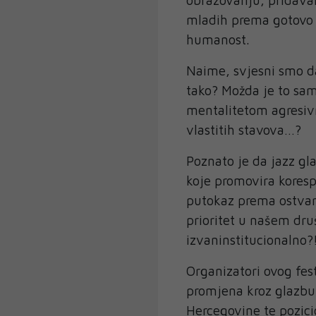
mladih prema gotovo 
humanost.
Naime, svjesni smo da
tako? Možda je to sa
mentalitetom agresivn
vlastitih stavova…?
Poznato je da jazz gl
koje promovira kores
putokaz prema ostvare
prioritet u našem druš
izvaninstitucionalno?
Organizatori ovog fes
promjena kroz glazbu
Hercegovine te pozic