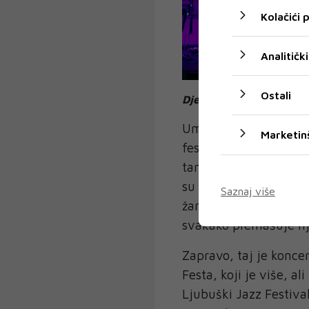
Kolačići
Analitički
Ostali
Djeca iz podruma
Umjetnički direktor F
Marketin
festivala. Djeca su t
tamošnju osnovnu i s
su kompetentni glazbe
Saznaj više
žanrovima. Mnogi u pu
svakako premašuje nj
Zapravo, taj je konce
Festa, koji je više, al
Ljubuški Jazz Festivalo