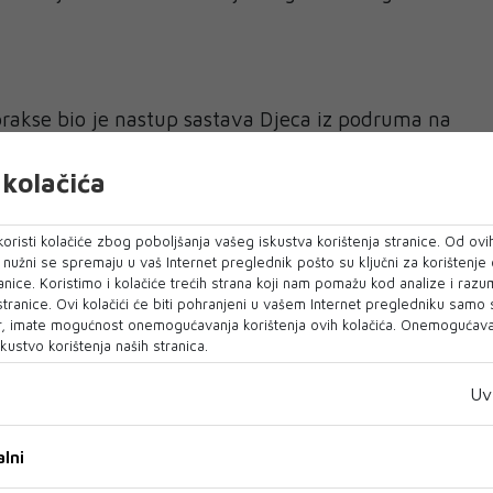
rakse bio je nastup sastava Djeca iz podruma na
ijela festivala.
kolačića
oristi kolačiće zbog poboljšanja vašeg iskustva korištenja stranice. Od ovih
o nužni se spremaju u vaš Internet preglednik pošto su ključni za korištenje
anice. Koristimo i kolačiće trećih strana koji nam pomažu kod analize i razu
 stranice. Ovi kolačići će biti pohranjeni u vašem Internet pregledniku samo
, imate mogućnost onemogućavanja korištenja ovih kolačića. Onemogućavan
kustvo korištenja naših stranica.
Uv
lni