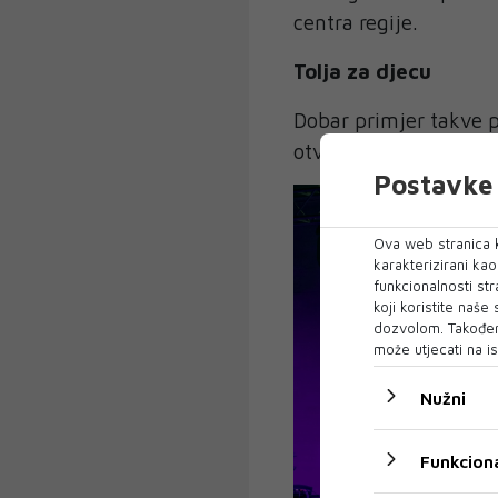
centra regije.
Tolja za djecu
Dobar primjer takve p
otvorenju koncertnog d
Postavke 
Ova web stranica k
karakterizirani ka
funkcionalnosti str
koji koristite naše
dozvolom. Također
može utjecati na is
Nužni
Funkciona