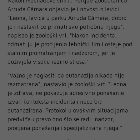
Nakon Machadove smrti, Parque Zoobotânico
Arruda Câmara objavio je i novosti o lavici.
"Leona, lavica u parku Arruda Câmara, dobro
je i nastavit će primati svu potrebnu njegu",
napisao je zoološki vrt. "Nakon incidenta,
odmah ju je procijenio tehnički tim i ostaje pod
stalnim promatranjem i nadzorom, jer je
doživjela visoku razinu stresa."
"Važno je naglasiti da eutanazija nikada nije
razmatrana", nastavio je zoološki vrt. "Leona
je zdrava, ne pokazuje agresivno ponašanje
izvan konteksta incidenta i neće biti
eutanazirana. Protokol u ovakvim situacijama
predviđa upravo ono što se radi: nadzor,
procjena ponašanja i specijalizirana njega."