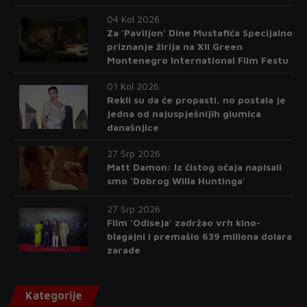
04 Kol 2026
Za 'Paviljon' Dine Mustafića Specijalno
priznanje žirija na XII Green
Montenegro International Film Festu
01 Kol 2026
Rekli su da će propasti, no postala je
jedna od najuspješnijih glumica
današnjice
27 Srp 2026
Matt Damon: Iz čistog očaja napisali
smo 'Dobrog Willa Huntinga'
27 Srp 2026
Film 'Odiseja' zadržao vrh kino-
blagajni i premašio 639 miliona dolara
zarade
Kategorije