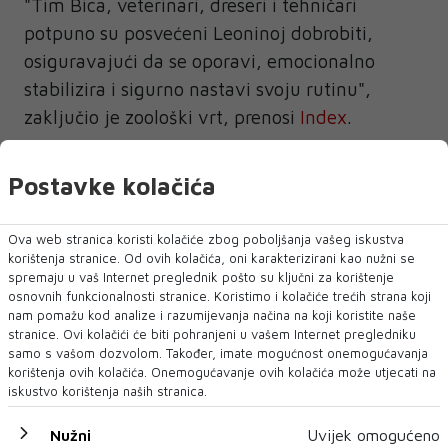
"Tim Bica, veterinari, dreseri i tehničari
potpuno su posvećeni Leoninoj dobrobiti,
osiguravajući da se oporavi, emocionalno
stabilizira i sigurno nastavi svoju rutinu",
zaključio je zoološki vrt, prenosi
Index
.
Postavke kolačića
Ova web stranica koristi kolačiće zbog poboljšanja vašeg iskustva
BRAZIL
korištenja stranice. Od ovih kolačića, oni karakterizirani kao nužni se
spremaju u vaš Internet preglednik pošto su ključni za korištenje
osnovnih funkcionalnosti stranice. Koristimo i kolačiće trećih strana koji
NAJNOVIJE
nam pomažu kod analize i razumijevanja načina na koji koristite naše
NAJČITANIJE
stranice. Ovi kolačići će biti pohranjeni u vašem Internet pregledniku
samo s vašom dozvolom. Također, imate mogućnost onemogućavanja
korištenja ovih kolačića. Onemogućavanje ovih kolačića može utjecati na
iskustvo korištenja naših stranica.
Nužni
Uvijek omogućeno