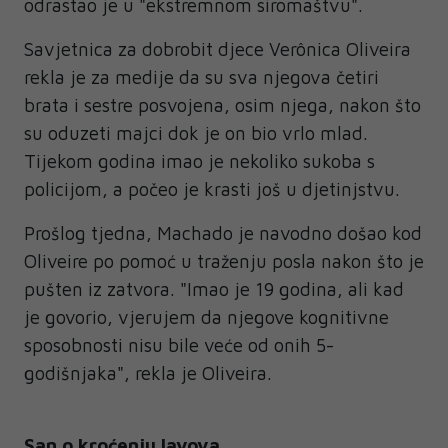
odrastao je u "ekstremnom siromaštvu".
Savjetnica za dobrobit djece Verônica Oliveira
rekla je za medije da su sva njegova četiri
brata i sestre posvojena, osim njega, nakon što
su oduzeti majci dok je on bio vrlo mlad.
Tijekom godina imao je nekoliko sukoba s
policijom, a počeo je krasti još u djetinjstvu.
Prošlog tjedna, Machado je navodno došao kod
Oliveire po pomoć u traženju posla nakon što je
pušten iz zatvora. "Imao je 19 godina, ali kad
je govorio, vjerujem da njegove kognitivne
sposobnosti nisu bile veće od onih 5-
godišnjaka", rekla je Oliveira.
San o kroćenju lavova