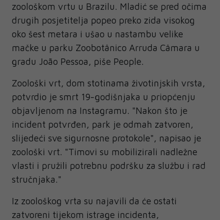
zoološkom vrtu u Brazilu. Mladić se pred očima
drugih posjetitelja popeo preko zida visokog
oko šest metara i ušao u nastambu velike
mačke u parku Zoobotânico Arruda Câmara u
gradu João Pessoa, piše People.
Zoološki vrt, dom stotinama životinjskih vrsta,
potvrdio je smrt 19-godišnjaka u priopćenju
objavljenom na Instagramu. "Nakon što je
incident potvrđen, park je odmah zatvoren,
slijedeći sve sigurnosne protokole", napisao je
zoološki vrt. "Timovi su mobilizirali nadležne
vlasti i pružili potrebnu podršku za službu i rad
stručnjaka."
Iz zoološkog vrta su najavili da će ostati
zatvoreni tijekom istrage incidenta,