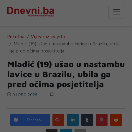
Početna
Vijesti iz svijeta
Mladić (19) ušao u nastambu lavice u Brazilu, ubila
ga pred očima posjetitelja
Mladić (19) ušao u nastambu
lavice u Brazilu, ubila ga
pred očima posjetitelja
01 PRO 2025
Google
LinkedIn
Tumblr
Pinterest
Redd
Facebook
plus