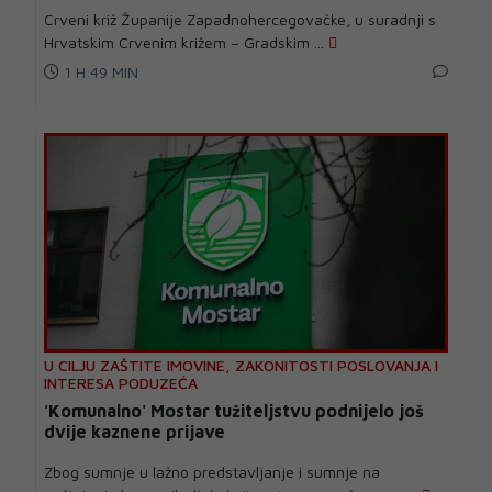
Crveni križ Županije Zapadnohercegovačke, u suradnji s
Hrvatskim Crvenim križem – Gradskim ...
1 H 49 MIN
U CILJU ZAŠTITE IMOVINE, ZAKONITOSTI POSLOVANJA I
INTERESA PODUZEĆA
'Komunalno' Mostar tužiteljstvu podnijelo još
dvije kaznene prijave
Zbog sumnje u lažno predstavljanje i sumnje na