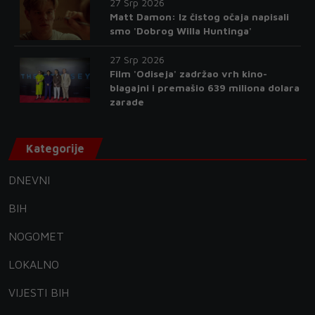
27 Srp 2026
Matt Damon: Iz čistog očaja napisali
smo 'Dobrog Willa Huntinga'
27 Srp 2026
Film 'Odiseja' zadržao vrh kino-
blagajni i premašio 639 miliona dolara
zarade
Kategorije
DNEVNI
BIH
NOGOMET
LOKALNO
VIJESTI BIH