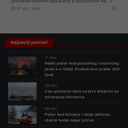
počinjenje kaznenih djela kojima je prouzročena ma...
07 KOL 2026
Najnoviji postovi
11 min
Veliki požar kod poznatog i najvećeg
jezera u Italiji. Evakuirano preko 200
ljudi
39 min
Iran postavio šest uvjeta Americi za
otvaranje Hormuza
49 min
Požar kod Konjica i dalje aktivan,
stanje bolje nego jutros