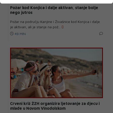
Požar kod Konjica i dalje aktivan, stanje bolje
nego jutros
Požar na području Kanjine i Živašnice kod Konjica i dalje
je aktivan, ali je stanje na pož...
49 MIN
Crveni križ ŽZH organizira ljetovanje za djecu i
mlade u Novom Vinodolskom