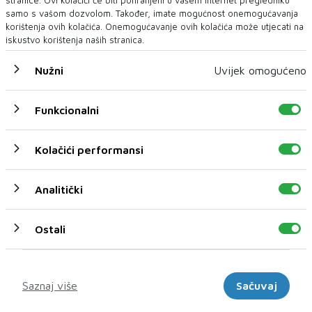
samo s vašom dozvolom. Također, imate mogućnost onemogućavanja
korištenja ovih kolačića. Onemogućavanje ovih kolačića može utjecati na
iskustvo korištenja naših stranica.
Nužni
Uvijek omogućeno
Funkcionalni
U novom broju pročitajte
Hercegovina
Kolačići performansi
Analitički
Ostali
Marketinški
Saznaj više
Sačuvaj