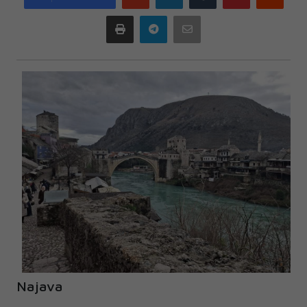
plus
Print
Telegram
Email
Najava