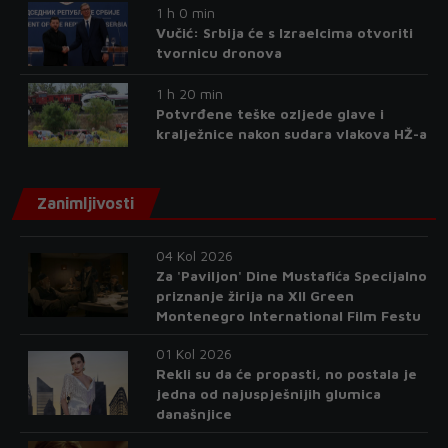
1 h 0 min
Vučić: Srbija će s Izraelcima otvoriti
tvornicu dronova
1 h 20 min
Potvrđene teške ozljede glave i
kralježnice nakon sudara vlakova HŽ-a
Zanimljivosti
04 Kol 2026
Za 'Paviljon' Dine Mustafića Specijalno
priznanje žirija na XII Green
Montenegro International Film Festu
01 Kol 2026
Rekli su da će propasti, no postala je
jedna od najuspješnijih glumica
današnjice