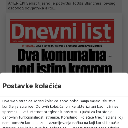
AMERIČKI Senat tijesno je potvrdio Todda Blanchea, bivšeg
osobnog odvjetnika aktu...
Postavke kolačića
Ova web stranica koristi kolačiće zbog poboljšanja vašeg iskustva
korištenja stranice. Od ovih kolačića, oni karakterizirani kao nužni se
spremaju u vaš Internet preglednik pošto su ključni za korištenje
osnovnih funkcionalnosti stranice. Koristimo i kolačiće trećih strana koji
nam pomažu kod analize i razumijevanja načina na koji koristite naše
stranice. Ovi kolačići će biti pohranjeni u vašem Internet pregledniku