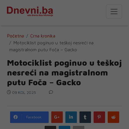
Početna
Crna kronika
Motociklist poginuo u teškoj nesreći na
magistralnom putu Foča – Gacko
Motociklist poginuo u teškoj
nesreći na magistralnom
putu Foča – Gacko
09 KOL 2025
Google
LinkedIn
Tumblr
Pinterest
Redd
Facebook
plus