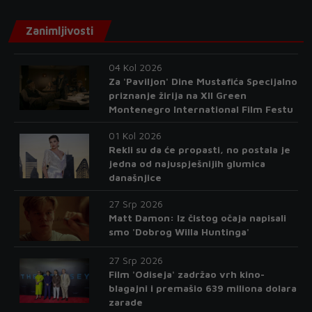
Zanimljivosti
04 Kol 2026
Za 'Paviljon' Dine Mustafića Specijalno
priznanje žirija na XII Green
Montenegro International Film Festu
01 Kol 2026
Rekli su da će propasti, no postala je
jedna od najuspješnijih glumica
današnjice
27 Srp 2026
Matt Damon: Iz čistog očaja napisali
smo 'Dobrog Willa Huntinga'
27 Srp 2026
Film 'Odiseja' zadržao vrh kino-
blagajni i premašio 639 miliona dolara
zarade