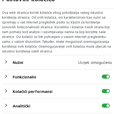
Crna kronika
Ova web stranica koristi kolačiće zbog poboljšanja vašeg iskustva
korištenja stranice. Od ovih kolačića, oni karakterizirani kao nužni se
spremaju u vaš Internet preglednik pošto su ključni za korištenje
osnovnih funkcionalnosti stranice. Koristimo i kolačiće trećih strana koji
nam pomažu kod analize i razumijevanja načina na koji koristite naše
stranice. Ovi kolačići će biti pohranjeni u vašem Internet pregledniku
samo s vašom dozvolom. Također, imate mogućnost onemogućavanja
korištenja ovih kolačića. Onemogućavanje ovih kolačića može utjecati na
iskustvo korištenja naših stranica.
Nužni
Uvijek omogućeno
Preminuo ugledni mostarski kardiokirurg Sead
Funkcionalni
Mulahasanović
oliklinika Arbor Vitae Dr. Sarić oprostila se od prim. dr.
Kolačići performansi
Seada Mulahasanovića, uglednog kardiok...
08 KOL 2026
Analitički