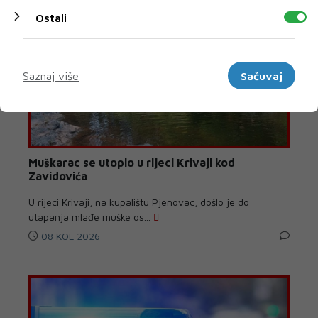
Ostali
Marketinški
Saznaj više
Sačuvaj
Muškarac se utopio u rijeci Krivaji kod
Zavidovića
U rijeci Krivaji, na kupalištu Pjenovac, došlo je do
utapanja mlađe muške os...
08 KOL 2026