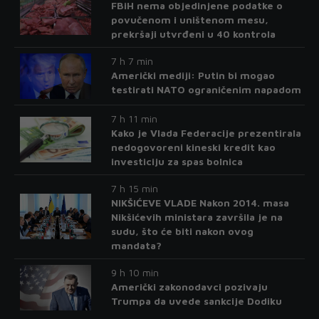
FBiH nema objedinjene podatke o
povučenom i uništenom mesu,
prekršaji utvrđeni u 40 kontrola
7 h 7 min
Američki mediji: Putin bi mogao
testirati NATO ograničenim napadom
7 h 11 min
Kako je Vlada Federacije prezentirala
nedogovoreni kineski kredit kao
investiciju za spas bolnica
7 h 15 min
NIKŠIĆEVE VLADE Nakon 2014. masa
Nikšićevih ministara završila je na
sudu, što će biti nakon ovog
mandata?
9 h 10 min
Američki zakonodavci pozivaju
Trumpa da uvede sankcije Dodiku