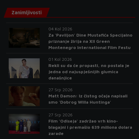
Zanimljivosti
04 Kol 2026
Za 'Paviljon' Dine Mustafića Specijalno
priznanje žirija na XII Green
Montenegro International Film Festu
01 Kol 2026
Rekli su da će propasti, no postala je
jedna od najuspješnijih glumica
današnjice
27 Srp 2026
Matt Damon: Iz čistog očaja napisali
smo 'Dobrog Willa Huntinga'
27 Srp 2026
Film 'Odiseja' zadržao vrh kino-
blagajni i premašio 639 miliona dolara
zarade