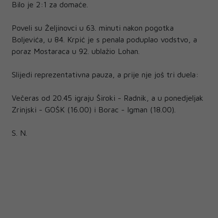
Bilo je 2:1 za domaće.
Poveli su Željinovci u 63. minuti nakon pogotka
Boljevića, u 84. Krpić je s penala poduplao vodstvo, a
poraz Mostaraca u 92. ublažio Lohan.
Slijedi reprezentativna pauza, a prije nje još tri duela:
Večeras od 20.45 igraju Široki - Radnik, a u ponedjeljak
Zrinjski - GOŠK (16.00) i Borac - Igman (18.00).
S. N.