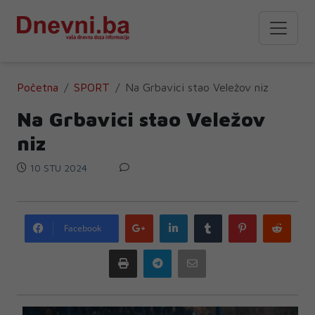
Početna
SPORT
Na Grbavici stao Veležov niz
Na Grbavici stao Veležov
niz
10 STU 2024
Google
LinkedIn
Tumblr
Pinterest
Redd
Facebook
plus
Print
Telegram
Email