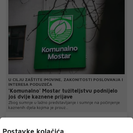
U CILJU ZAŠTITE IMOVINE, ZAKONITOSTI POSLOVANJA I
INTERESA PODUZEĆA
'Komunalno' Mostar tužiteljstvu podnijelo
još dvije kaznene prijave
Zbog sumnje u lažno predstavljanje i sumnje na počinjenje
kaznenih djela kojima je prouz...
Postavke kolačića