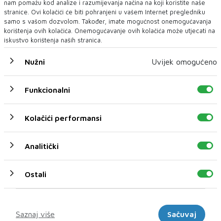
nam pomažu kod analize i razumijevanja načina na koji koristite naše
stranice. Ovi kolačići će biti pohranjeni u vašem Internet pregledniku
samo s vašom dozvolom. Također, imate mogućnost onemogućavanja
korištenja ovih kolačića. Onemogućavanje ovih kolačića može utjecati na
iskustvo korištenja naših stranica.
Nužni
Uvijek omogućeno
WWIN LIGA BIH
Borac po starom, na Grbavici zvižduci
Funkcionalni
Borac nije dozvolio iznenađenje na startu nove sezone, Željezničar
je nastavio nervirati navijače...
Kolačići performansi
Analitički
Ostali
Marketinški
Saznaj više
Sačuvaj