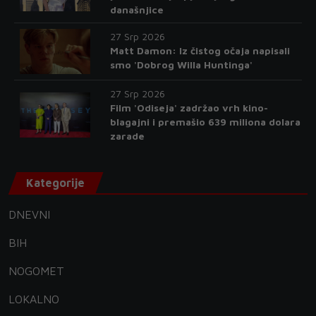
današnjice
27 Srp 2026
Matt Damon: Iz čistog očaja napisali
smo 'Dobrog Willa Huntinga'
27 Srp 2026
Film 'Odiseja' zadržao vrh kino-
blagajni i premašio 639 miliona dolara
zarade
Kategorije
DNEVNI
BIH
NOGOMET
LOKALNO