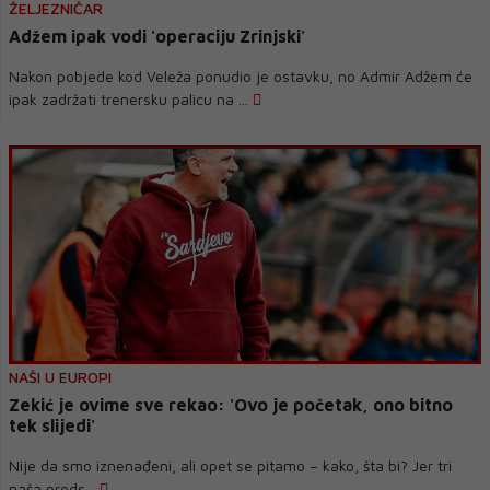
ŽELJEZNIČAR
Adžem ipak vodi 'operaciju Zrinjski'
Nakon pobjede kod Veleža ponudio je ostavku, no Admir Adžem će
ipak zadržati trenersku palicu na ...
NAŠI U EUROPI
Zekić je ovime sve rekao: 'Ovo je početak, ono bitno
tek slijedi'
Nije da smo iznenađeni, ali opet se pitamo – kako, šta bi? Jer tri
naša preds...