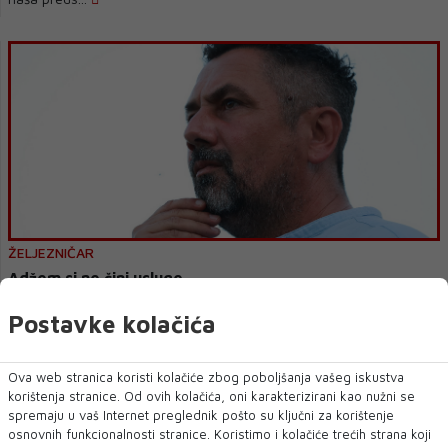
ŽELJEZNIČAR
Adžem si ne čini usluge
Još uoči početka sezone, onih dvaju utakmica protiv Kopra, Admir
Postavke kolačića
Adžem je nekako djelovao ...
Ova web stranica koristi kolačiće zbog poboljšanja vašeg iskustva
korištenja stranice. Od ovih kolačića, oni karakterizirani kao nužni se
spremaju u vaš Internet preglednik pošto su ključni za korištenje
osnovnih funkcionalnosti stranice. Koristimo i kolačiće trećih strana koji