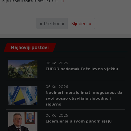
nije uspio kapitalizirati 1:1 s G...
« Prethodni
Sljedeći »
Najnoviji postovi
06 Kol 2026
EUFOR nadomak Foče izveo vježbu
06 Kol 2026
Novinari moraju imati mogućnost da
svoj posao obavljaju slobodno i
sigurno
06 Kol 2026
Licemjerje u svom punom sjaju