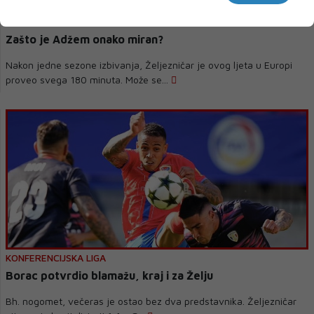
ŽELJEZNIČAR
Zašto je Adžem onako miran?
Nakon jedne sezone izbivanja, Željezničar je ovog ljeta u Europi
proveo svega 180 minuta. Može se...
KONFERENCIJSKA LIGA
Borac potvrdio blamažu, kraj i za Želju
Bh. nogomet, večeras je ostao bez dva predstavnika. Željezničar