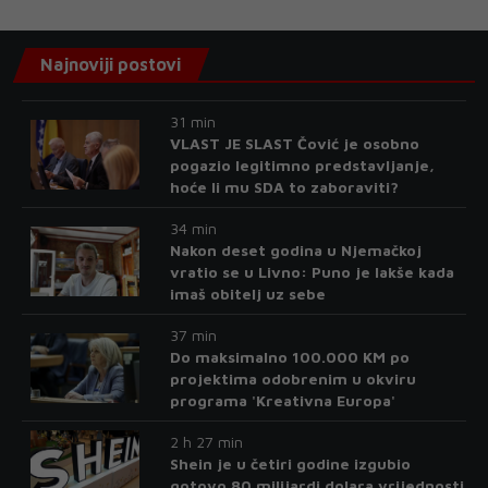
Najnoviji postovi
31 min
VLAST JE SLAST Čović je osobno
pogazio legitimno predstavljanje,
hoće li mu SDA to zaboraviti?
34 min
Nakon deset godina u Njemačkoj
vratio se u Livno: Puno je lakše kada
imaš obitelj uz sebe
37 min
Do maksimalno 100.000 KM po
projektima odobrenim u okviru
programa 'Kreativna Europa'
2 h 27 min
Shein je u četiri godine izgubio
gotovo 80 milijardi dolara vrijednosti