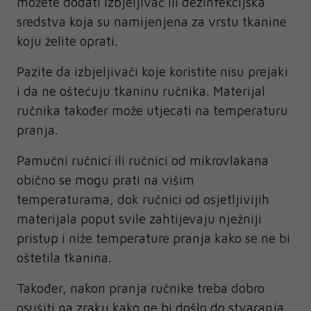
možete dodati izbjeljivač ili dezinfekcijska
sredstva koja su namijenjena za vrstu tkanine
koju želite oprati.
Pazite da izbjeljivači koje koristite nisu prejaki
i da ne oštećuju tkaninu ručnika. Materijal
ručnika također može utjecati na temperaturu
pranja.
Pamučni ručnici ili ručnici od mikrovlakana
obično se mogu prati na višim
temperaturama, dok ručnici od osjetljivijih
materijala poput svile zahtijevaju nježniji
pristup i niže temperature pranja kako se ne bi
oštetila tkanina.
Također, nakon pranja ručnike treba dobro
osušiti na zraku kako ne bi došlo do stvaranja