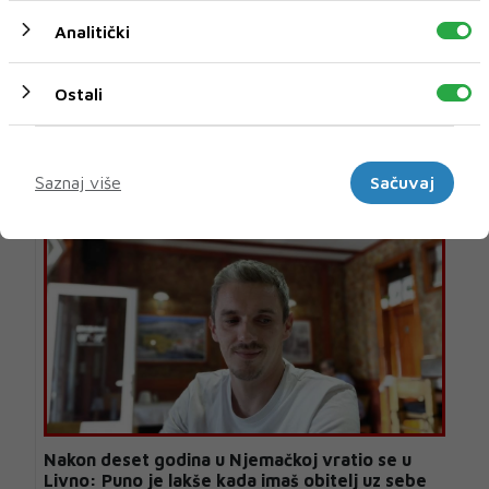
Analitički
Ostali
U novom broju pročitajte
Marketinški
Lifestyle
Saznaj više
Sačuvaj
Nakon deset godina u Njemačkoj vratio se u
Livno: Puno je lakše kada imaš obitelj uz sebe