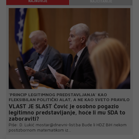
NAJNOVIJE
NAJČITANIJE
'PRINCIP LEGITIMNOG PREDSTAVLJANJA' KAO
FLEKSIBILAN POLITIČKI ALAT, A NE KAO SVETO PRAVILO
VLAST JE SLAST Čović je osobno pogazio
legitimno predstavljanje, hoće li mu SDA to
zaboraviti?
Piše: D. Lukić mostar@dnevni-list.ba Bude li HDZ BiH nekom
postizbornom matematikom iz...