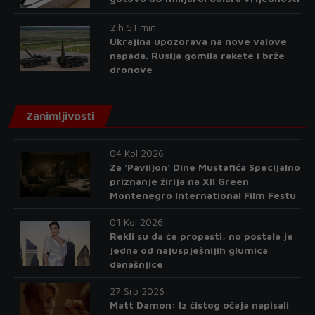
2 h 51 min
Ukrajina upozorava na nove valove
napada. Rusija gomila rakete i brže
dronove
Zanimljivosti
04 Kol 2026
Za 'Paviljon' Dine Mustafića Specijalno
priznanje žirija na XII Green
Montenegro International Film Festu
01 Kol 2026
Rekli su da će propasti, no postala je
jedna od najuspješnijih glumica
današnjice
27 Srp 2026
Matt Damon: Iz čistog očaja napisali