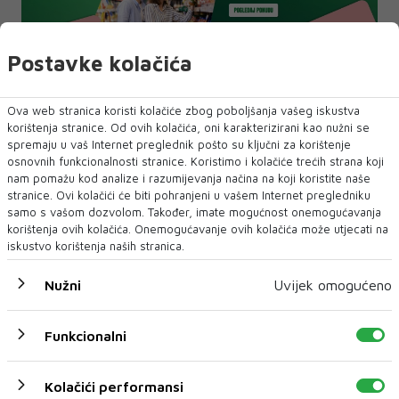
TESLA
Postavke kolačića
NAJNOVIJE
NAJČITANIJE
Ova web stranica koristi kolačiće zbog poboljšanja vašeg iskustva
korištenja stranice. Od ovih kolačića, oni karakterizirani kao nužni se
spremaju u vaš Internet preglednik pošto su ključni za korištenje
osnovnih funkcionalnosti stranice. Koristimo i kolačiće trećih strana koji
nam pomažu kod analize i razumijevanja načina na koji koristite naše
stranice. Ovi kolačići će biti pohranjeni u vašem Internet pregledniku
samo s vašom dozvolom. Također, imate mogućnost onemogućavanja
korištenja ovih kolačića. Onemogućavanje ovih kolačića može utjecati na
iskustvo korištenja naših stranica.
Nužni
Uvijek omogućeno
Funkcionalni
Kolačići performansi
U Sarajevu počelo saobraćati 10 novih ISUZU