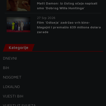
Matt Damon: Iz čistog očaja napisali
smo 'Dobrog Willa Huntinga'
27 Srp 2026
Film 'Odiseja' zadržao vrh kino-
blagajni i premašio 639 miliona dolara
zarade
Kategorije
DNEVNI
BIH
NOGOMET
LOKALNO
VIJESTI BIH
VIJESTI IZ SVIJETA