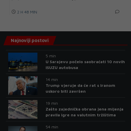
2 H 48 MIN
Najnoviji postovi
5 min
U Sarajevu počelo saobraćati 10 novih
ISUZU autobusa
14 min
Trump vjeruje da će rat s Iranom
uskoro biti završen
19 min
Zašto zajednička obrana jena mijenja
pravila igre na valutnim tržištima
54 min