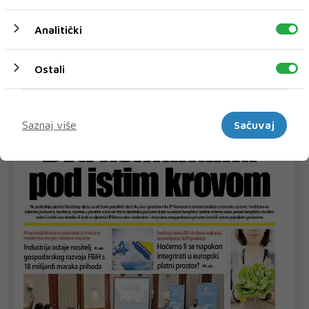
autobusa
Deset novih ISUZU autobusa rano jutros počelo saobraćati u
Analitički
Sarajevu. Novi autobusi vozit...
Ostali
Marketinški
Saznaj više
Sačuvaj