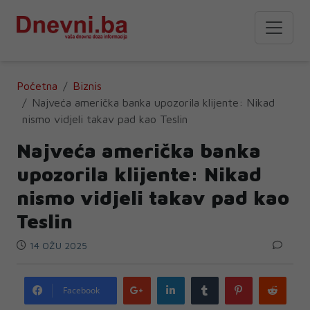
Početna
Biznis
Najveća američka banka upozorila klijente: Nikad
nismo vidjeli takav pad kao Teslin
Najveća američka banka
upozorila klijente: Nikad
nismo vidjeli takav pad kao
Teslin
14 OŽU 2025
Google
LinkedIn
Tumblr
Pinterest
Redd
Facebook
plus