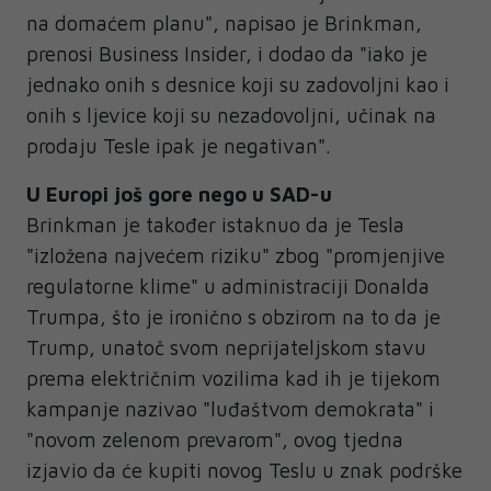
na domaćem planu", napisao je Brinkman,
prenosi Business Insider, i dodao da "iako je
jednako onih s desnice koji su zadovoljni kao i
onih s ljevice koji su nezadovoljni, učinak na
prodaju Tesle ipak je negativan".
U Europi još gore nego u SAD-u
Brinkman je također istaknuo da je Tesla
"izložena najvećem riziku" zbog "promjenjive
regulatorne klime" u administraciji Donalda
Trumpa, što je ironično s obzirom na to da je
Trump, unatoč svom neprijateljskom stavu
prema električnim vozilima kad ih je tijekom
kampanje nazivao "luđaštvom demokrata" i
"novom zelenom prevarom", ovog tjedna
izjavio da će kupiti novog Teslu u znak podrške