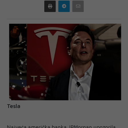
Print
Telegram
Email
Tesla
Najveća američka banka JPMorgan upozorila