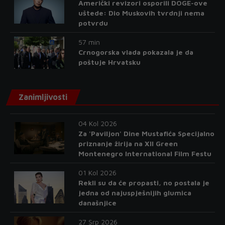
Američki revizori osporili DOGE-ove
uštede: Dio Muskovih tvrdnji nema
potvrdu
57 min
Crnogorska vlada pokazala je da
poštuje Hrvatsku
Zanimljivosti
04 Kol 2026
Za 'Paviljon' Dine Mustafića Specijalno
priznanje žirija na XII Green
Montenegro International Film Festu
01 Kol 2026
Rekli su da će propasti, no postala je
jedna od najuspješnijih glumica
današnjice
27 Srp 2026