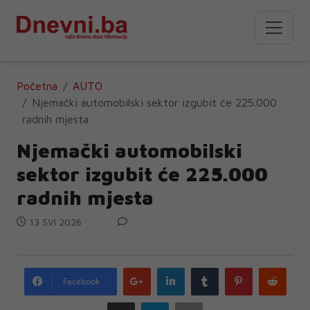
Početna
AUTO
Njemački automobilski sektor izgubit će 225.000
radnih mjesta
Njemački automobilski
sektor izgubit će 225.000
radnih mjesta
13 SVI 2026
Google
LinkedIn
Tumblr
Pinterest
Redd
Facebook
plus