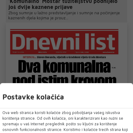
'Komunalno' Mostar tužiteljstvu podnijelo
još dvije kaznene prijave
Zbog sumnje u lažno predstavljanje i sumnje na počinjenje
kaznenih djela kojima je prouz...
Postavke kolačića
Ova web stranica koristi kolačiće zbog poboljšanja vašeg iskustva
korištenja stranice. Od ovih kolačića, oni karakterizirani kao nužni se
spremaju u vaš Internet preglednik pošto su ključni za korištenje
osnovnih funkcionalnosti stranice. Koristimo i kolačiće trećih strana koji