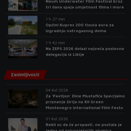
Neum Underwater Film Festival kroz
tri dana spaja umjetnost filma i more
1 h 27 min
Općini Kupres 200 tisuća eura za
izgradnju vatrogasnog doma
1 h 42 min
Na ZEPS 2026 dolazi najveća poslovna
delegacija iz Libije
Zanimljivosti
04 Kol 2026
Za 'Paviljon' Dine Mustafića Specijalno
priznanje žirija na XII Green
Montenegro International Film Festu
01 Kol 2026
Rekli su da će propasti, no postala je
jedna od najuspješnijih glumica