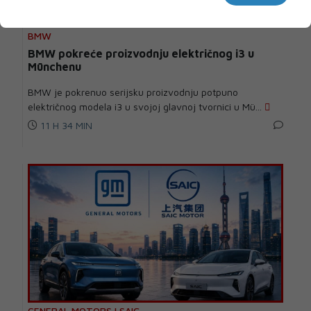
BMW
BMW pokreće proizvodnju električnog i3 u
Münchenu
BMW je pokrenuo serijsku proizvodnju potpuno
električnog modela i3 u svojoj glavnoj tvornici u Mü...
11 H 34 MIN
GENERAL MOTORS I SAIC