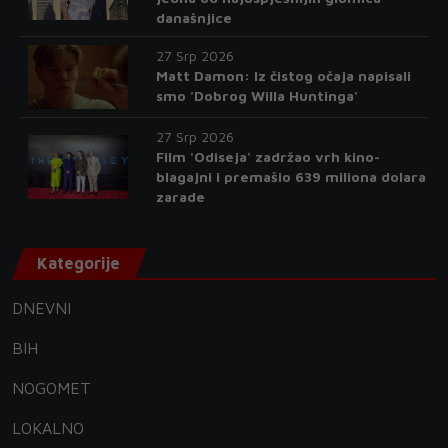
današnjice
27 Srp 2026
Matt Damon: Iz čistog očaja napisali
smo 'Dobrog Willa Huntinga'
27 Srp 2026
Film 'Odiseja' zadržao vrh kino-
blagajni i premašio 639 miliona dolara
zarade
Kategorije
DNEVNI
BIH
NOGOMET
LOKALNO