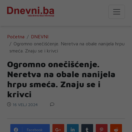
Početna
DNEVNI
Ogromno onečišćenje. Neretva na obale nanijela hrpu
smeća. Znaju se i krivci
Ogromno onečišćenje.
Neretva na obale nanijela
hrpu smeća. Znaju se i
krivci
16 VELJ 2024
Google
LinkedIn
Tumblr
Pinterest
Redd
Facebook