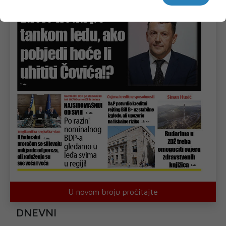
U novom broju pročitajte
DNEVNI