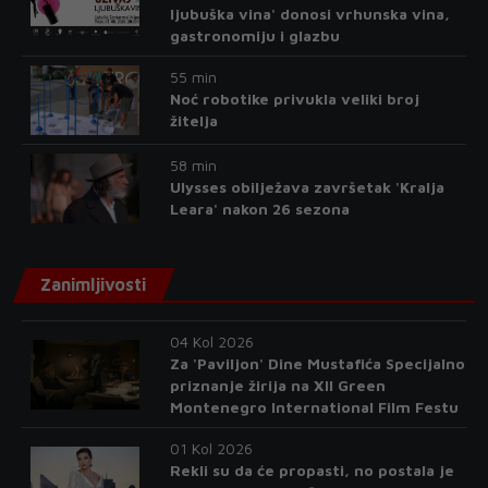
ljubuška vina' donosi vrhunska vina,
gastronomiju i glazbu
55 min
Noć robotike privukla veliki broj
žitelja
58 min
Ulysses obilježava završetak 'Kralja
Leara' nakon 26 sezona
Zanimljivosti
04 Kol 2026
Za 'Paviljon' Dine Mustafića Specijalno
priznanje žirija na XII Green
Montenegro International Film Festu
01 Kol 2026
Rekli su da će propasti, no postala je