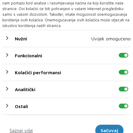
nam pomažu kod analize i razumijevanja načina na koji koristite naše
stranice. Ovi kolačići će biti pohranjeni u vašem Internet pregledniku
samo s vašom dozvolom. Također, imate mogućnost onemogućavanja
korištenja ovih kolačića. Onemogućavanje ovih kolačića može utjecati na
iskustvo korištenja naših stranica.
Nužni
Uvijek omogućeno
REPUBLIKA SRPSKA
Funkcionalni
Danas isplata mirovina za srpanj 2026.
Isplata mirovina za srpanj tekuće, 2026. godine, u Republici
Srpskoj počinje danas a u t...
Kolačići performansi
Analitički
Ostali
Marketinški
Saznaj više
Sačuvaj