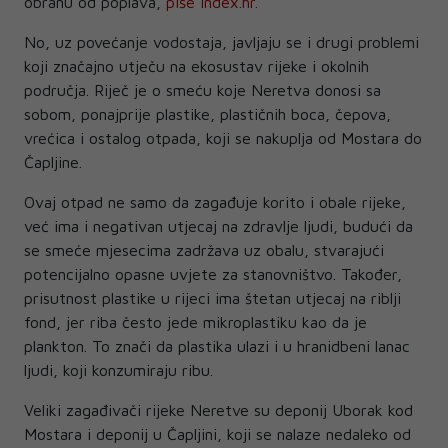
obranu od poplava,
piše index.hr.
No, uz povećanje vodostaja, javljaju se i drugi problemi
koji značajno utječu na ekosustav rijeke i okolnih
područja. Riječ je o smeću koje Neretva donosi sa
sobom, ponajprije plastike, plastičnih boca, čepova,
vrećica i ostalog otpada, koji se nakuplja od Mostara do
Čapljine.
Ovaj otpad ne samo da zagađuje korito i obale rijeke,
već ima i negativan utjecaj na zdravlje ljudi, budući da
se smeće mjesecima zadržava uz obalu, stvarajući
potencijalno opasne uvjete za stanovništvo. Također,
prisutnost plastike u rijeci ima štetan utjecaj na riblji
fond, jer riba često jede mikroplastiku kao da je
plankton. To znači da plastika ulazi i u hranidbeni lanac
ljudi, koji konzumiraju ribu.
Veliki zagađivači rijeke Neretve su deponij Uborak kod
Mostara i deponij u Čapljini, koji se nalaze nedaleko od