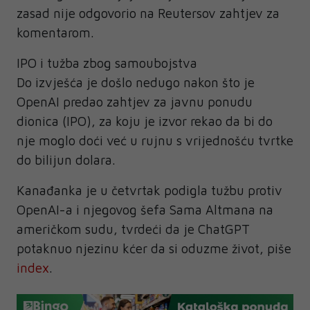
zasad nije odgovorio na Reutersov zahtjev za
komentarom.
IPO i tužba zbog samoubojstva
Do izvješća je došlo nedugo nakon što je
OpenAI predao zahtjev za javnu ponudu
dionica (IPO), za koju je izvor rekao da bi do
nje moglo doći već u rujnu s vrijednošću tvrtke
do bilijun dolara.
Kanađanka je u četvrtak podigla tužbu protiv
OpenAI-a i njegovog šefa Sama Altmana na
američkom sudu, tvrdeći da je ChatGPT
potaknuo njezinu kćer da si oduzme život, piše
index
.