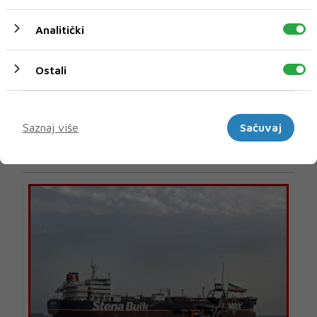
Analitički
Ostali
Marketinški
U novom broju pročitajte
Saznaj više
Sačuvaj
Vijesti iz svijeta