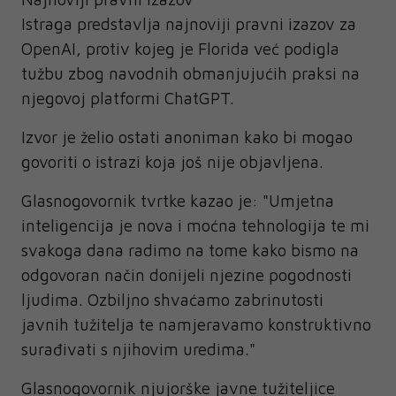
Istraga predstavlja najnoviji pravni izazov za
OpenAI, protiv kojeg je Florida već podigla
tužbu zbog navodnih obmanjujućih praksi na
njegovoj platformi ChatGPT.
Izvor je želio ostati anoniman kako bi mogao
govoriti o istrazi koja još nije objavljena.
Glasnogovornik tvrtke kazao je: "Umjetna
inteligencija je nova i moćna tehnologija te mi
svakoga dana radimo na tome kako bismo na
odgovoran način donijeli njezine pogodnosti
ljudima. Ozbiljno shvaćamo zabrinutosti
javnih tužitelja te namjeravamo konstruktivno
surađivati s njihovim uredima."
Glasnogovornik njujorške javne tužiteljice