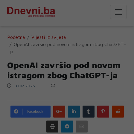
Početna
Vijesti iz svijeta
OpenAI završio pod novom istragom zbog ChatGPT-
ja
OpenAI završio pod novom
istragom zbog ChatGPT-ja
13 LIP 2026
Google
LinkedIn
Tumblr
Pinterest
Redd
Facebook
plus
Print
Telegram
Email