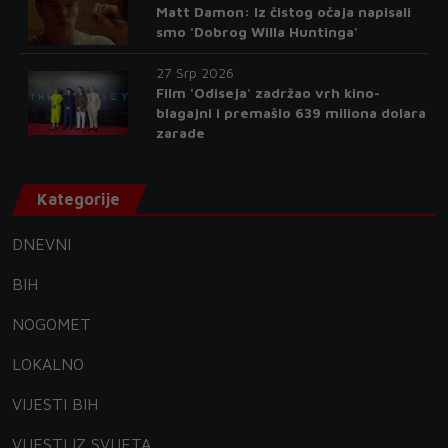
Matt Damon: Iz čistog očaja napisali
smo 'Dobrog Willa Huntinga'
27 Srp 2026
Film 'Odiseja' zadržao vrh kino-
blagajni i premašio 639 miliona dolara
zarade
Kategorije
DNEVNI
BIH
NOGOMET
LOKALNO
VIJESTI BIH
VIJESTI IZ SVIJETA