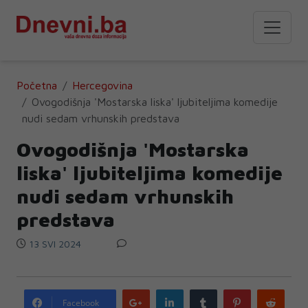
Početna
Hercegovina
Ovogodišnja 'Mostarska liska' ljubiteljima komedije
nudi sedam vrhunskih predstava
Ovogodišnja 'Mostarska
liska' ljubiteljima komedije
nudi sedam vrhunskih
predstava
13 SVI 2024
Google
LinkedIn
Tumblr
Pinterest
Redd
Facebook