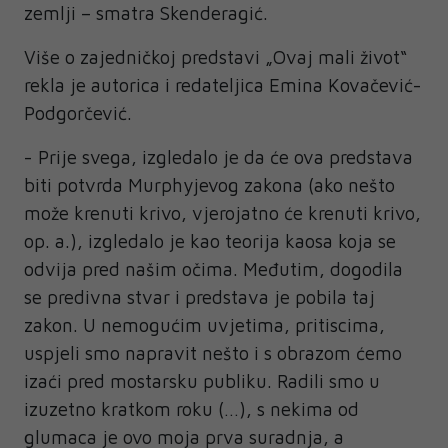
zemlji – smatra Skenderagić.
Više o zajedničkoj predstavi „Ovaj mali život“
rekla je autorica i redateljica Emina Kovačević-
Podgorčević.
- Prije svega, izgledalo je da će ova predstava
biti potvrda Murphyjevog zakona (ako nešto
može krenuti krivo, vjerojatno će krenuti krivo,
op. a.), izgledalo je kao teorija kaosa koja se
odvija pred našim očima. Međutim, dogodila
se predivna stvar i predstava je pobila taj
zakon. U nemogućim uvjetima, pritiscima,
uspjeli smo napravit nešto i s obrazom ćemo
izaći pred mostarsku publiku. Radili smo u
izuzetno kratkom roku (…), s nekima od
glumaca je ovo moja prva suradnja, a