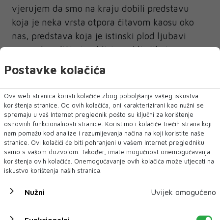
vjerujem da smo na kraju dobili predstavu
koja je neka vrsta otpora čitavom kaosu oko
nas, predstava koja je istinski plod ljubavi
prema kazalištu i publici – zaključila je
Kovaćević-Podgorčević.
Postavke kolačića
Da je rad na predstavi bio težak, s autoricom
Ova web stranica koristi kolačiće zbog poboljšanja vašeg iskustva
su se složile i glumice u predstavi Fatima
korištenja stranice. Od ovih kolačića, oni karakterizirani kao nužni se
Kazazić Obad i Nikolina Marić koje su, između
spremaju u vaš Internet preglednik pošto su ključni za korištenje
osnovnih funkcionalnosti stranice. Koristimo i kolačiće trećih strana koji
ostalog, poručile kako im je ogromna čast
nam pomažu kod analize i razumijevanja načina na koji koristite naše
igrati na „Mostarskoj liski“.
stranice. Ovi kolačići će biti pohranjeni u vašem Internet pregledniku
samo s vašom dozvolom. Također, imate mogućnost onemogućavanja
Ovogodišnji stručni žiri čine Emir
korištenja ovih kolačića. Onemogućavanje ovih kolačića može utjecati na
iskustvo korištenja naših stranica.
Hadžihafizbegović, Miroslav Momčilović i Maja
Lasić.
Nužni
Uvijek omogućeno
Svečano otvaranje „Mostarske liske“ je u petak,
Funkcionalni