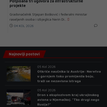
Potpisana tri ugovora za infrastrukturne
projekte
Gradonačelnik Stjepan Bošković i federalni ministar
raseljenih osoba i izbjeglica Nerin Di...
04 KOL 2026
Najnoviji postovi
05 Kol 2026
Otkriće naučnika iz Austrije: Neretva
u gornjem toku promijenila boju,
traži se nezavisna istraga
05 Kol 2026
Dron s eksplozivom kraj ukrajinskog
aviona u Njemačkoj. "Tko drugi nego
Rusija?"