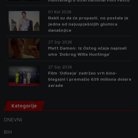
01 Kol 2026
Rekli su da će propasti, no postala je
jedna od najuspješnijih glumica
današnjice
27 Srp 2026
Matt Damon: Iz čistog očaja napisali
smo 'Dobrog Willa Huntinga'
27 Srp 2026
Film 'Odiseja' zadržao vrh kino-
blagajni i premašio 639 miliona dolara
zarade
Kategorije
DNEVNI
BIH