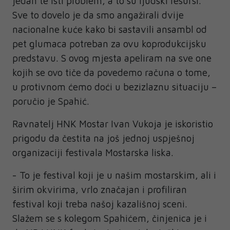
jedan te isti problem, a to su ljudski resursi.
Sve to dovelo je da smo angažirali dvije
nacionalne kuće kako bi sastavili ansambl od
pet glumaca potreban za ovu koprodukcijsku
predstavu. S ovog mjesta apeliram na sve one
kojih se ovo tiče da povedemo računa o tome,
u protivnom ćemo doći u bezizlaznu situaciju –
poručio je Spahić.
Ravnatelj HNK Mostar Ivan Vukoja je iskoristio
prigodu da čestita na još jednoj uspješnoj
organizaciji festivala Mostarska liska.
- To je festival koji je u našim mostarskim, ali i
širim okvirima, vrlo značajan i profiliran
festival koji treba našoj kazališnoj sceni.
Slažem se s kolegom Spahićem, činjenica je i