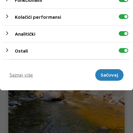
17. svibnja, premijernom izvedbom predstave
„Ovaj mali život”.
Kolačići performansi
Analitički
Ostali
NAJNOVIJE
NAJČITANIJE
Marketinški
Saznaj više
Sačuvaj