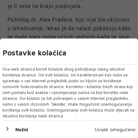
je li veza na kraju preživjela.
Psiholog dr. Alex Fradera, koji nije bio uključen
u istraživanje, rekao je da nalazi pokazuju kako
se malo toga može učiniti jednom kada se jave
osjećaji iskušenja, piše
index
.
Postavke kolačića
Ova web stranica koristi kolačiće zbog poboljšanja vašeg iskustva
korištenja stranice. Od ovih kolačića, oni karakterizirani kao nužni se
spremaju u vaš Internet preglednik pošto su ključni za korištenje
osnovnih funkcionalnosti stranice. Koristimo i kolačiće trećih strana koji
nam pomažu kod analize i razumijevanja načina na koji koristite naše
stranice. Ovi kolačići će biti pohranjeni u vašem Internet pregledniku
NAJNOVIJE
NAJČITANIJE
samo s vašom dozvolom. Također, imate mogućnost onemogućavanja
korištenja ovih kolačića. Onemogućavanje ovih kolačića može utjecati na
iskustvo korištenja naših stranica.
Nužni
Uvijek omogućeno