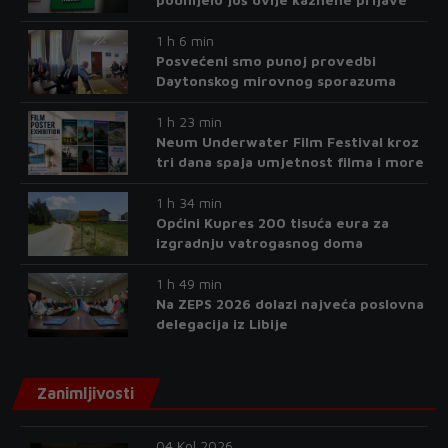
1 h 6 min
Posvećeni smo punoj provedbi
Daytonskog mirovnog sporazuma
1 h 23 min
Neum Underwater Film Festival kroz
tri dana spaja umjetnost filma i more
1 h 34 min
Općini Kupres 200 tisuća eura za
izgradnju vatrogasnog doma
1 h 49 min
Na ZEPS 2026 dolazi najveća poslovna
delegacija iz Libije
Zanimljivosti
04 Kol 2026