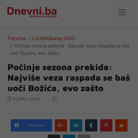
Početna
LJUBAV&amp;SEKS
Počinje sezona prekida: Najviše veza raspada se baš
uoči Božića, evo zašto
Počinje sezona prekida:
Najviše veza raspada se baš
uoči Božića, evo zašto
02 PRO 2025
Google
LinkedIn
Tumblr
Pinterest
Redd
Facebook
plus