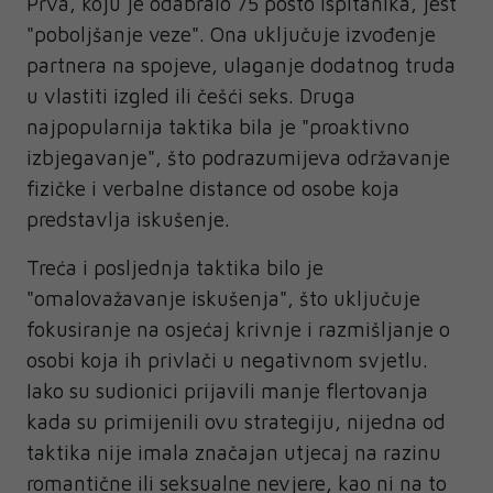
Prva, koju je odabralo 75 posto ispitanika, jest
"poboljšanje veze". Ona uključuje izvođenje
partnera na spojeve, ulaganje dodatnog truda
u vlastiti izgled ili češći seks. Druga
najpopularnija taktika bila je "proaktivno
izbjegavanje", što podrazumijeva održavanje
fizičke i verbalne distance od osobe koja
predstavlja iskušenje.
Treća i posljednja taktika bilo je
"omalovažavanje iskušenja", što uključuje
fokusiranje na osjećaj krivnje i razmišljanje o
osobi koja ih privlači u negativnom svjetlu.
Iako su sudionici prijavili manje flertovanja
kada su primijenili ovu strategiju, nijedna od
taktika nije imala značajan utjecaj na razinu
romantične ili seksualne nevjere, kao ni na to