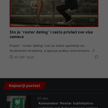
Što je "roster dating" i zašto privlači sve više
samaca
Pojam "roster dating" sve se češće spominje na
društvenim mrežama, a opisuje praksu istovremeno...
30 SRP 2026
Najnoviji postovi
57 min
'Komunalno' Mostar tužiteljstvu
podnijelo još dvije kaznene prijave