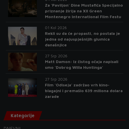
Za 'Paviljon' Dine Mustafića Specijalno
priznanje žirija na XII Green
Montenegro International Film Festu
01 Kol 2026
Rekli su da će propasti, no postala je
jedna od najuspješnijih glumica
današnjice
27 Srp 2026
Matt Damon: Iz čistog očaja napisali
smo 'Dobrog Willa Huntinga'
27 Srp 2026
Film 'Odiseja' zadržao vrh kino-
blagajni i premašio 639 miliona dolara
zarade
Kategorije
DNEVNI