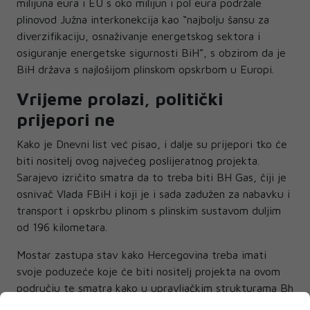
milijuna eura i EU s oko milijun i pol eura podržale
plinovod Južna interkonekcija kao “najbolju šansu za
diverzifikaciju, osnaživanje energetskog sektora i
osiguranje energetske sigurnosti BiH”, s obzirom da je
BiH država s najlošijom plinskom opskrbom u Europi.
Vrijeme prolazi, politički
prijepori ne
Kako je Dnevni list već pisao, i dalje su prijepori tko će
biti nositelj ovog najvećeg poslijeratnog projekta.
Sarajevo izričito smatra da to treba biti BH Gas, čiji je
osnivač Vlada FBiH i koji je i sada zadužen za nabavku i
transport i opskrbu plinom s plinskim sustavom duljim
od 196 kilometara.
Mostar zastupa stav kako Hercegovina treba imati
svoje poduzeće koje će biti nositelj projekta na ovom
području te smatra kako u upravljačkim strukturama Bh
Gasa nema hrvatskih kadrova te da su to mahom