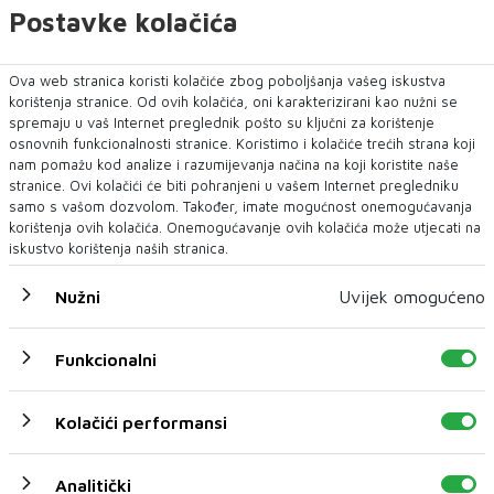
Postavke kolačića
bošnjački kadrovi.
No, podsjetimo na izjavu ministra vanjskih poslova
Ova web stranica koristi kolačiće zbog poboljšanja vašeg iskustva
Elmedina Konakovića, ujedno i predsjednika NiP-a,
korištenja stranice. Od ovih kolačića, oni karakterizirani kao nužni se
stranke koalicijskog partnera s HDZ-om, koji je
spremaju u vaš Internet preglednik pošto su ključni za korištenje
svojedobno kazao kako „ne bi imao ništa protiv da na
osnovnih funkcionalnosti stranice. Koristimo i kolačiće trećih strana koji
nam pomažu kod analize i razumijevanja načina na koji koristite naše
čelu BH Gasa bude Hrvat“.
stranice. Ovi kolačići će biti pohranjeni u vašem Internet pregledniku
samo s vašom dozvolom. Također, imate mogućnost onemogućavanja
Kako se doznaje, koalicijski partneri (SDP-NiP-NS)
korištenja ovih kolačića. Onemogućavanje ovih kolačića može utjecati na
ponudili su HDZ-u mjesta u menadžmentu BH Gasa kao
iskustvo korištenja naših stranica.
i u Nadzornu odboru, ali ne i direktorsko mjesto, te
mogućnost da se u Mostaru otvori ured BH-Gasa.
Nužni
Uvijek omogućeno
Ipak, čini se da sve i dalje stoji u mjestu, vrijeme
Funkcionalni
prolazi, a zbog političkih prepucavanja čeka jedan od
najvažnijih projekata za Federaciju koji bi, da navedenih
prijepora nema, već bio u završnoj fazi realizacije.
Kolačići performansi
Analitički