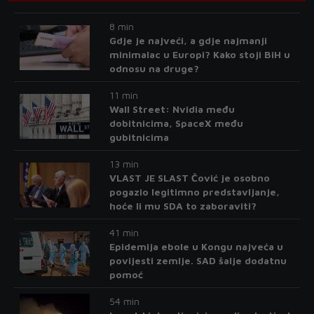
8 min
Gdje je najveći, a gdje najmanji
minimalac u Europi? Kako stoji BiH u
odnosu na druge?
11 min
Wall Street: Nvidia među
dobitnicima, SpaceX među
gubitnicima
13 min
VLAST JE SLAST Čović je osobno
pogazio legitimno predstavljanje,
hoće li mu SDA to zaboraviti?
41 min
Epidemija ebole u Kongu najveća u
povijesti zemlje. SAD šalje dodatnu
pomoć
54 min