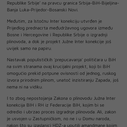
Republike Srbije’ na pravcu granica Srbija-BiH-Bijeljina-
Banja Luka-Prijedor-Bosanski Novi.
Međutim, za Istočnu Inter konekciju utvrđen je
Prijedlog prednacrta međudržavnog ugovora između
Bosne i Hercegovine i Republike Srbije o izgradnji
plinovoda, a dok je projekt Južne Inter konekcije još
uvijek samo na papiru.
Nastavak populističkih 'prepucavanja' političara u BiH
na svim stranama ovaj krucijalni projekt, koji bi BiH
omogućio prekid potpune ovisnosti od jednog, ruskog
izvora prirodnim plinom, unatoč inzistiranju Zapada, još
nema ni na vidiku.
I to zbog nepostojanja Zakona o plinovodu Južna Inter
konekcija BIH i RH iz Federacije BIH, kojim bi se
odredio i ubrzao proces izgradnje plinovoda. Ali, zakon
je usvojen u Zastupničkom, no ne i u Domu naroda,
nakon što su izaslanici HDZ-a uputili amandmane kojim