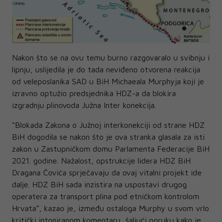
Nakon što se na ovu temu burno razgovaralo u svibnju i
lipnju, uslijedila je do tada neviđeno otvorena reakcija
od veleposlanika SAD u BiH Michaeala Murphyja koji je
izravno optužio predsjednika HDZ-a da blokira
izgradnju plinovoda Južna Inter konekcija.
“Blokada Zakona o Južnoj interkonekciji od strane HDZ
BiH dogodila se nakon što je ova stranka glasala za isti
zakon u Zastupničkom domu Parlamenta Federacije BiH
2021. godine. Nažalost, opstrukcije lidera HDZ BiH
Dragana Čovića sprječavaju da ovaj vitalni projekt ide
dalje. HDZ BiH sada inzistira na uspostavi drugog
operatera za transport plina pod etničkom kontrolom
Hrvata”, kazao je, između ostaloga Murphy u svom vrlo
kritički intoniranom komentaru, šaljući poruku kako je