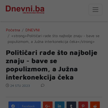
Početna
DNEVNI
<strong>Političari rade što najbolje znaju - bave se
populizmom, a Južna interkonekcija čeka</strong>
Političari rade što najbolje
znaju - bave se
populizmom, a Južna
interkonekcija čeka
24 STU 2023
Google
LinkedIn
Tumblr
Pinterest
Redd
Facebook