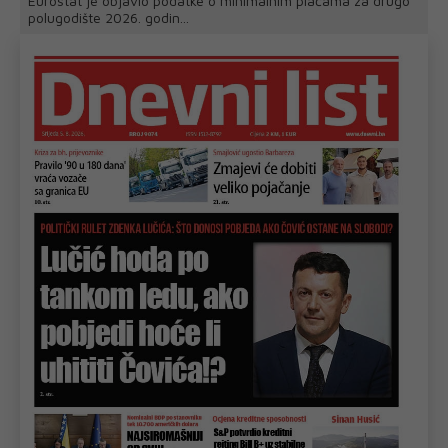
Eurostat je objavio podatke o minimalnim plaćama za drugo
polugodište 2026. godin...