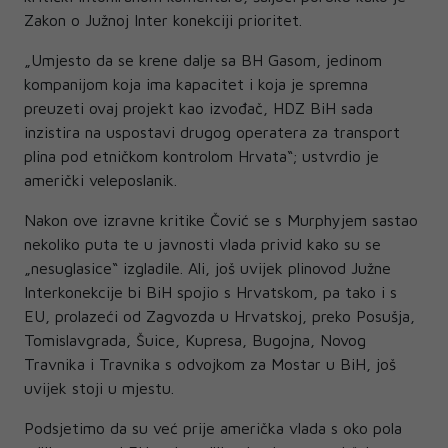
Zakon o Južnoj Inter konekciji prioritet.
„Umjesto da se krene dalje sa BH Gasom, jedinom
kompanijom koja ima kapacitet i koja je spremna
preuzeti ovaj projekt kao izvođač, HDZ BiH sada
inzistira na uspostavi drugog operatera za transport
plina pod etničkom kontrolom Hrvata“; ustvrdio je
američki veleposlanik.
Nakon ove izravne kritike Čović se s Murphyjem sastao
nekoliko puta te u javnosti vlada privid kako su se
„nesuglasice“ izgladile. Ali, još uvijek plinovod Južne
Interkonekcije bi BiH spojio s Hrvatskom, pa tako i s
EU, prolazeći od Zagvozda u Hrvatskoj, preko Posušja,
Tomislavgrada, Šuice, Kupresa, Bugojna, Novog
Travnika i Travnika s odvojkom za Mostar u BiH, još
uvijek stoji u mjestu.
Podsjetimo da su već prije američka vlada s oko pola