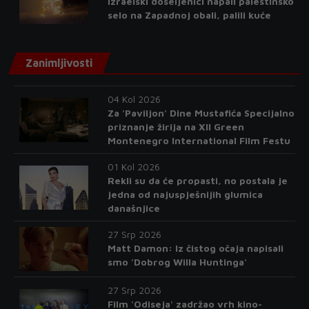
Izraelski doseljenici napali palestinsko
selo na Zapadnoj obali, palili kuće
Zanimljivosti
04 Kol 2026
Za 'Paviljon' Dine Mustafića Specijalno
priznanje žirija na XII Green
Montenegro International Film Festu
01 Kol 2026
Rekli su da će propasti, no postala je
jedna od najuspješnijih glumica
današnjice
27 Srp 2026
Matt Damon: Iz čistog očaja napisali
smo 'Dobrog Willa Huntinga'
27 Srp 2026
Film 'Odiseja' zadržao vrh kino-