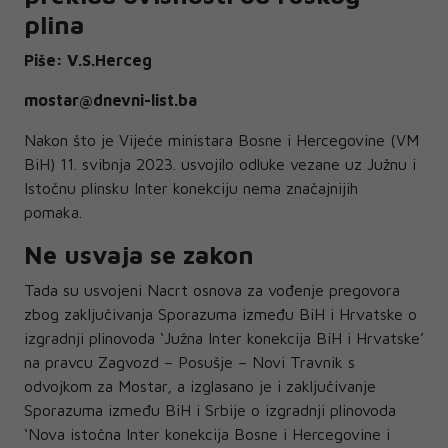
plina
Piše: V.S.Herceg
mostar@dnevni-list.ba
Nakon što je Vijeće ministara Bosne i Hercegovine (VM
BiH) 11. svibnja 2023. usvojilo odluke vezane uz Južnu i
Istočnu plinsku Inter konekciju nema značajnijih
pomaka.
Ne usvaja se zakon
Tada su usvojeni Nacrt osnova za vođenje pregovora
zbog zaključivanja Sporazuma između BiH i Hrvatske o
izgradnji plinovoda ‘Južna Inter konekcija BiH i Hrvatske’
na pravcu Zagvozd – Posušje – Novi Travnik s
odvojkom za Mostar, a izglasano je i zaključivanje
Sporazuma između BiH i Srbije o izgradnji plinovoda
‘Nova istočna Inter konekcija Bosne i Hercegovine i