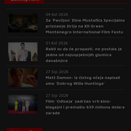
04 Kol 2026
Za 'Paviljon' Dine Mustafića Specijalno
priznanje žirija na XII Green
Montenegro International Film Festu
01 Kol 2026
Rekli su da će propasti, no postala je
jedna od najuspješnijih glumica
današnjice
27 Srp 2026
Matt Damon: Iz čistog očaja napisali
smo 'Dobrog Willa Huntinga'
27 Srp 2026
Film 'Odiseja' zadržao vrh kino-
blagajni i premašio 639 miliona dolara
zarade