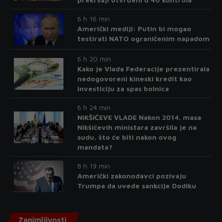
6 h 16 min
Američki mediji: Putin bi mogao
testirati NATO ograničenim napadom
6 h 20 min
Kako je Vlada Federacije prezentirala
nedogovoreni kineski kredit kao
investiciju za spas bolnica
6 h 24 min
NIKŠIĆEVE VLADE Nakon 2014. masa
Nikšićevih ministara završila je na
sudu, što će biti nakon ovog
mandata?
8 h 19 min
Američki zakonodavci pozivaju
Trumpa da uvede sankcije Dodiku
Zanimljivosti