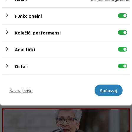
Čović izrazio potporu Izraelu u obračunu s teroristima
Funkcionalni
Kolačići performansi
Analitički
Ostali
Marketinški
KAO DA ČOVIĆ NIJE SUDJELOVAO: HNS poziva da se
Saznaj više
Sačuvaj
hitno usvoje reformski zakoni