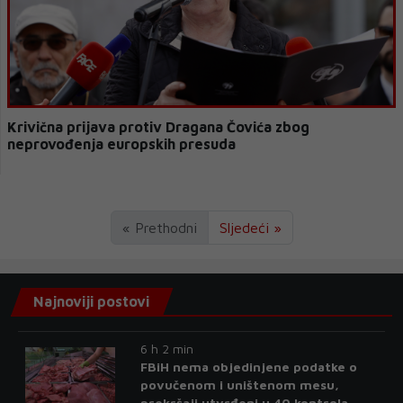
Krivična prijava protiv Dragana Čovića zbog
neprovođenja europskih presuda
« Prethodni
Sljedeći »
Najnoviji postovi
6 h 2 min
FBiH nema objedinjene podatke o
povučenom i uništenom mesu,
prekršaji utvrđeni u 40 kontrola