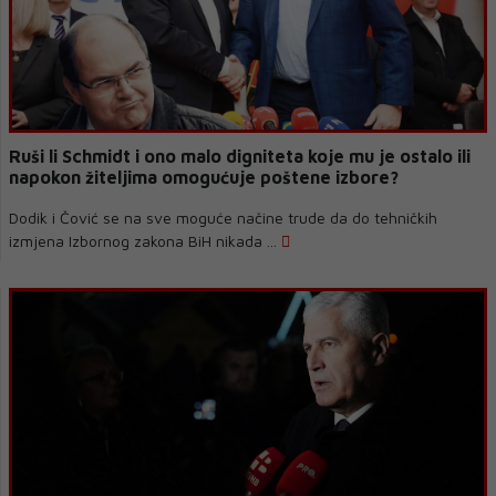
Ruši li Schmidt i ono malo digniteta koje mu je ostalo ili
napokon žiteljima omogućuje poštene izbore?
Dodik i Čović se na sve moguće načine trude da do tehničkih
izmjena Izbornog zakona BiH nikada ...