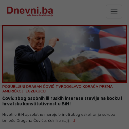
POGUBLJENI DRAGAN ČOVIĆ TVRDOGLAVO KORAČA PREMA
AMERIČKOJ 'EGZEKUCIJI'
Čović zbog osobnih ili ruskih interesa stavlja na kocku i
hrvatsku konstitutivnost u BiH!
Hrvati u BiH apsolutno moraju brinuti zbog eskaliranja sukoba
između Dragana Čovića, čelnika najj...