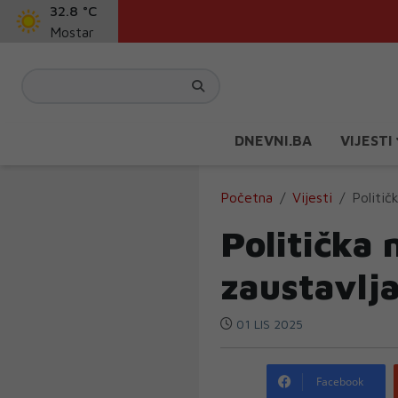
32.8 °C
Mostar
DNEVNI.BA
VIJESTI
Početna
Vijesti
Politič
Politička 
zaustavlj
01 LIS 2025
Facebook