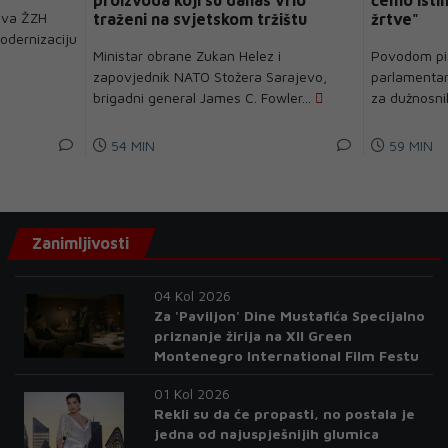
proizvoda koji su danas vrlo
ćemo isti
lova ŽZH
traženi na svjetskom tržištu
žrtve"
odernizaciju
Ministar obrane Zukan Helez i
Povodom pis
zapovjednik NATO Stožera Sarajevo,
parlamentara
brigadni general James C. Fowler...
za dužnosnik
54 MIN
59 MIN
Zanimljivosti
04 Kol 2026
Za 'Paviljon' Dine Mustafića Specijalno
priznanje žirija na XII Green
Montenegro International Film Festu
01 Kol 2026
Rekli su da će propasti, no postala je
jedna od najuspješnijih glumica