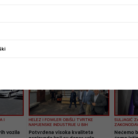
ški
A I
HELEZ I FOWLER OBIŠLI TVRTKE
SULJAGIĆ Z
NAMJENSKE INDUSTRIJE U BIH
ZAKONODA
h vozila
Potvrđena visoka kvaliteta
Nećemo bit