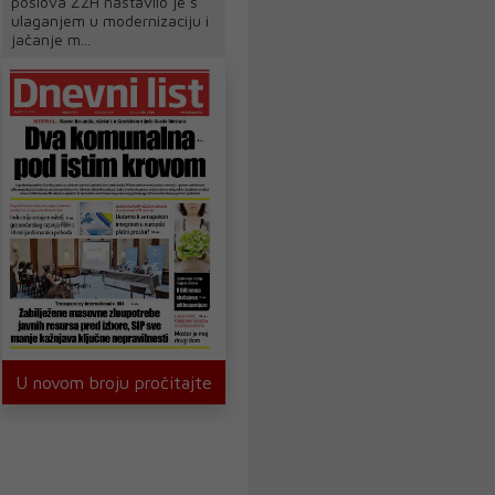
poslova ŽZH nastavilo je s
ulaganjem u modernizaciju i
jačanje m...
U novom broju pročitajte