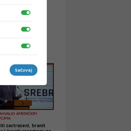
Sačuvaj
AHVALIO AMERIČKIM
VCIMA
i zastrašeni, branit