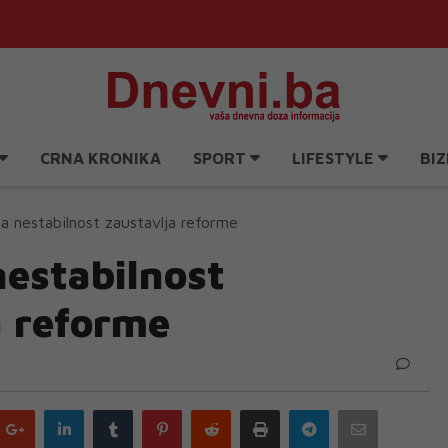
CRNA KRONIKA
SPORT
LIFESTYLE
BIZ
ka nestabilnost zaustavlja reforme
nestabilnost
a reforme
Google
LinkedIn
Tumblr
Pinterest
Reddit
Print
Telegram
Email
plus