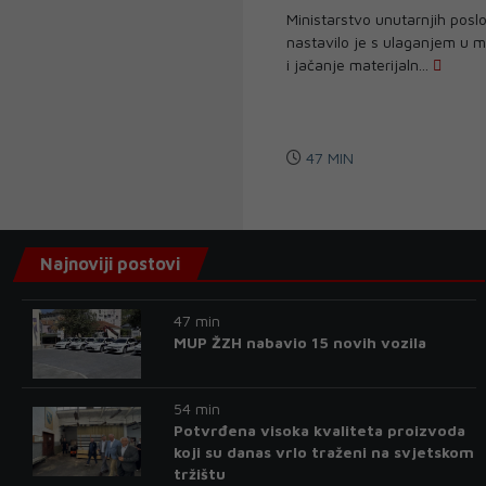
Ministarstvo unutarnjih pos
nastavilo je s ulaganjem u m
i jačanje materijaln...
47 MIN
Najnoviji postovi
47 min
MUP ŽZH nabavio 15 novih vozila
54 min
Potvrđena visoka kvaliteta proizvoda
koji su danas vrlo traženi na svjetskom
tržištu