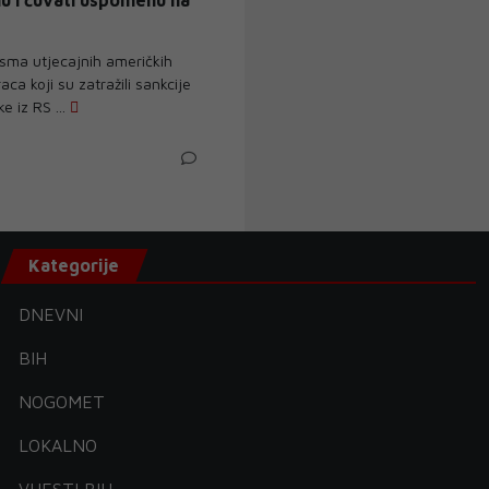
nu i čuvati uspomenu na
ma utjecajnih američkih
ca koji su zatražili sankcije
e iz RS ...
Kategorije
DNEVNI
BIH
NOGOMET
LOKALNO