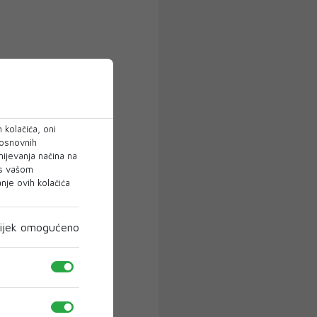
 kolačića, oni
 osnovnih
mijevanja načina na
 s vašom
je ovih kolačića
ijek omogućeno