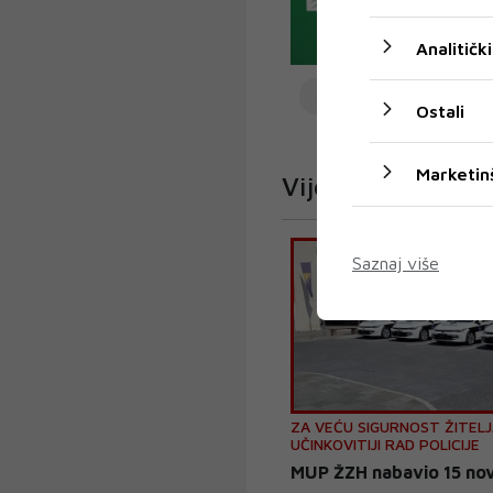
Analitički
Schmidt
Ostali
Marketin
Vijesti
Saznaj više
ZA VEĆU SIGURNOST ŽITELJ
UČINKOVITIJI RAD POLICIJE
MUP ŽZH nabavio 15 novi