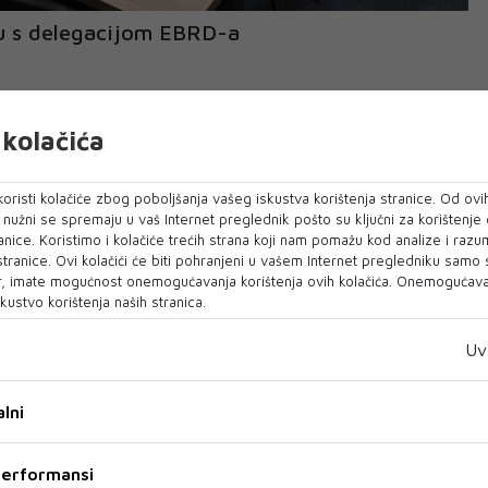
u s delegacijom EBRD-a
ristian Schmidt primio je izaslanstvo Upravnog
kolačića
e za obnovu i razvoj (EBRD). Tom prigodom su
 o BiH, s posebnim fokusom na političku situaciju,
oristi kolačiće zbog poboljšanja vašeg iskustva korištenja stranice. Od ovih
lede za razvoj u BiH. 'Politička nestabilnost
o nužni se spremaju u vaš Internet preglednik pošto su ključni za korištenje
lokira put ka EU i sprječava socio-ekonomski
anice. Koristimo i kolačiće trećih strana koji nam pomažu kod analize i razu
 stranice. Ovi kolačići će biti pohranjeni u vašem Internet pregledniku samo
inirano domaće i međunarodno djelovanje,
, imate mogućnost onemogućavanja korištenja ovih kolačića. Onemogućavan
ne financijske institucije, može pokrenuti
kustvo korištenja naših stranica.
oboditi potencijal za nove prilike', rekao je
Uv
 tom kontekstu, visoki predstavnik smatra da je
ara o usvajanju Reformske agende za EU znak
lni
objavljeno je na X profilu OHR-a.
 performansi