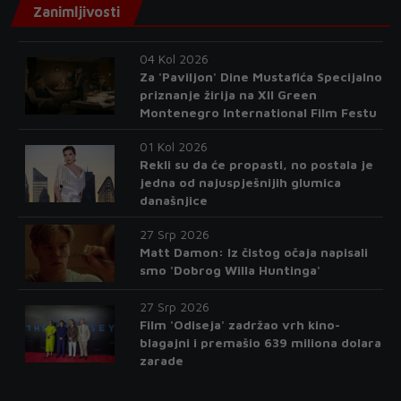
Zanimljivosti
04 Kol 2026
Za 'Paviljon' Dine Mustafića Specijalno
priznanje žirija na XII Green
Montenegro International Film Festu
01 Kol 2026
Rekli su da će propasti, no postala je
jedna od najuspješnijih glumica
današnjice
27 Srp 2026
Matt Damon: Iz čistog očaja napisali
smo 'Dobrog Willa Huntinga'
27 Srp 2026
Film 'Odiseja' zadržao vrh kino-
blagajni i premašio 639 miliona dolara
zarade