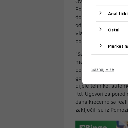
Ovdje je dakle riječ o
Pomozi.ba kao Donator
Analitički
donacije, treća ugovo
od strane predsjednik
Ostali
vlasnika pojedinačnih
potpisao gradonačeln
Marketin
"Sa ovim ugovorima pr
maraka direktnih do
poplavama, ne uključ
Saznaj više
gorivu, agregatima, 
bijele tehnike, autom
itd. Ugovori za porodi
dana krećemo sa reali
zaključili su iz Pomoz