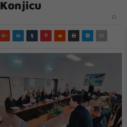
 Konjicu
Google
LinkedIn
Tumblr
Pinterest
Reddit
Print
Telegram
Email
plus