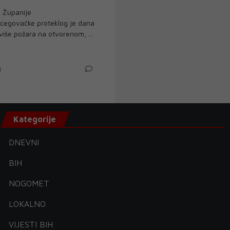
 Županije
cegovačke proteklog je dana
više požara na otvorenom, ...
N
Kategorije
DNEVNI
BIH
NOGOMET
LOKALNO
VIJESTI BIH