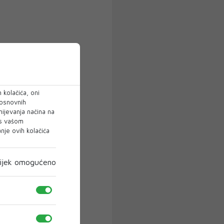
 kolačića, oni
 osnovnih
mijevanja načina na
 s vašom
je ovih kolačića
ijek omogućeno