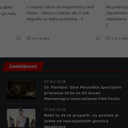
U mjestu Udora na magistralnoj cesti
Na području
a (BPK)
Stolac – Neum u subotu oko 9 sati
Zapadnoher
e po redu
dogodila se teška prometna...
zabilježeno 
4 H 4 MIN
5 H 5 MI
Zanimljivosti
04 Kol 2026
Za 'Paviljon' Dine Mustafića Specijalno
priznanje žirija na XII Green
Montenegro International Film Festu
01 Kol 2026
Rekli su da će propasti, no postala je
jedna od najuspješnijih glumica
današnjice