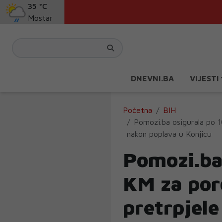
35 °C
Mostar
DNEVNI.BA
VIJESTI
Početna
BIH
Pomozi.ba osigurala po 1
nakon poplava u Konjicu
Pomozi.ba
KM za por
pretrpjele