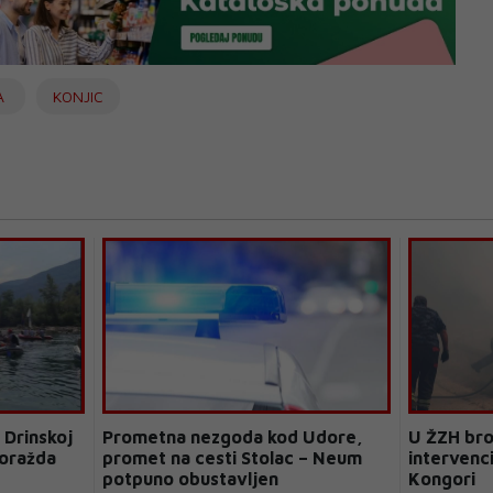
A
KONJIC
 Drinskoj
Prometna nezgoda kod Udore,
U ŽZH bro
Goražda
promet na cesti Stolac – Neum
intervenci
potpuno obustavljen
Kongori