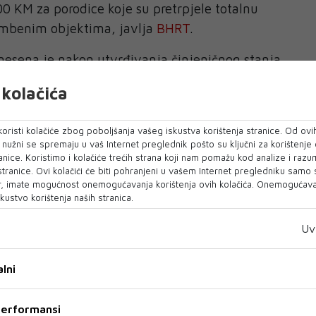
 KM za porodice koje su pretrpjele totalnu
ambenim objektima, javlja
BHRT
.
nesena je nakon utvrđivanja činjeničnog stanja
o potpunoj šteti na stambenim objektima, ali i
kolačića
ga od strane Grada Konjica koji će pored stručno-
ivne pomoći u cilju bržeg pribavljanja i
oristi kolačiće zbog poboljšanja vašeg iskustva korištenja stranice. Od ovih
ozvola, za kupovinu zemljišta ili građenja,
o nužni se spremaju u vaš Internet preglednik pošto su ključni za korištenje
 implementaciju izgradnje stambenih objekata,
anice. Koristimo i kolačiće trećih strana koji nam pomažu kod analize i razu
 stranice. Ovi kolačići će biti pohranjeni u vašem Internet pregledniku samo
no je iz Pomozi.ba.
, imate mogućnost onemogućavanja korištenja ovih kolačića. Onemogućavan
kustvo korištenja naših stranica.
ene tri opcije za rješavanje stambenog pitanja,
tovog stambenog objekta - nekretnine, kupovina
Uv
ju stambenog objekta ili izgradnja stambenog
ećem zemljištu a koje je u vlasništvu Primaoca
lni
 performansi