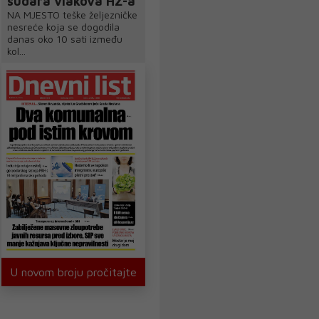
sudara vlakova HŽ-a
NA MJESTO teške željezničke
nesreće koja se dogodila
danas oko 10 sati između
kol...
U novom broju pročitajte