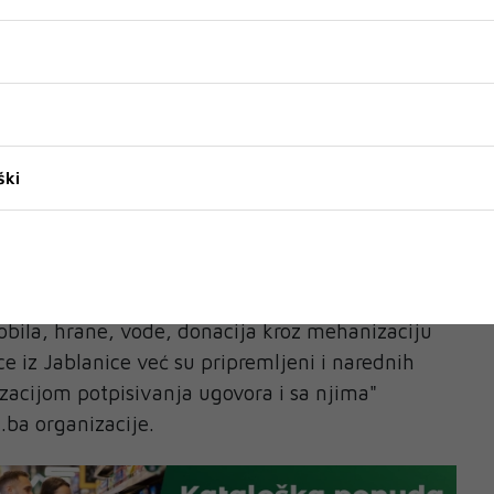
 tripartitnom ugovoru o donaciji, a pored
a donacije, te porodica koje su Primaoci
rna strana je Grad Konjic. Ugovori su potpisani
a Pomozi.ba organizacije Elvira Karalića, potom
 objekata, a u ime Grada Konjica ugovore je
ik Konjica Osman Ćatić.
ški
ešli smo cifru od tri miliona konvertibilnih
nacija u novcu prema porodicama pogođenim
ujući donacije u građevinskom materijalu,
isušivačima vlage, HTZ opreme, šlaufa za vodu,
obila, hrane, vode, donacija kroz mehanizaciju
ce iz Jablanice već su pripremljeni i narednih
zacijom potpisivanja ugovora i sa njima"
i.ba organizacije.