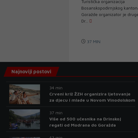
Turistička organizacija
Bosanskopodirnjskog kanton
Goražde organizator je drug
Dr...
37 MIN
Najnoviji postovi
34 min
Crveni križ ŽZH organizira ljetovanje
za djecu i mlade u Novom Vinodolskom
37 min
Više od 500 učesnika na Drinskoj
regati od Modrana do Goražda
43 min