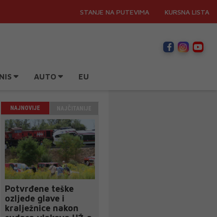
STANJE NA PUTEVIMA
KURSNA LISTA
NIS
AUTO
EU
NAJNOVIJE
NAJČITANIJE
Potvrđene teške
ozljede glave i
kralježnice nakon