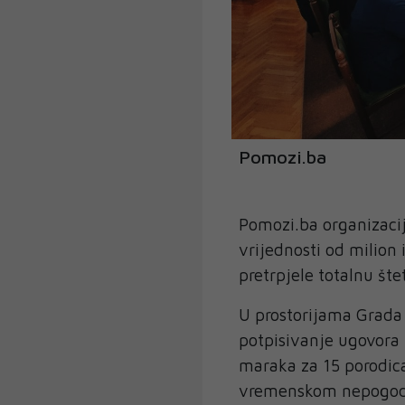
Pomozi.ba
Pomozi.ba organizacij
vrijednosti od milion 
pretrpjele totalnu št
U prostorijama Grada 
potpisivanje ugovora u
maraka za 15 porodic
vremenskom nepogodo