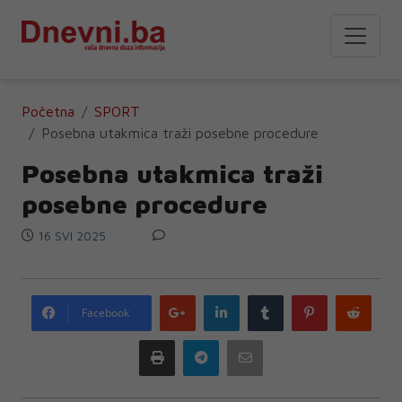
Početna
SPORT
Posebna utakmica traži posebne procedure
Posebna utakmica traži
posebne procedure
16 SVI 2025
Google
LinkedIn
Tumblr
Pinterest
Redd
Facebook
plus
Print
Telegram
Email