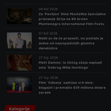
04 Kol 2026
Za 'Paviljon' Dine Mustafića Specijalno
priznanje žirija na XII Green
Montenegro International Film Festu
01 Kol 2026
Rekli su da će propasti, no postala je
jedna od najuspješnijih glumica
današnjice
27 Srp 2026
Matt Damon: Iz čistog očaja napisali
smo 'Dobrog Willa Huntinga'
27 Srp 2026
Film 'Odiseja' zadržao vrh kino-
blagajni i premašio 639 miliona dolara
zarade
Kategorije