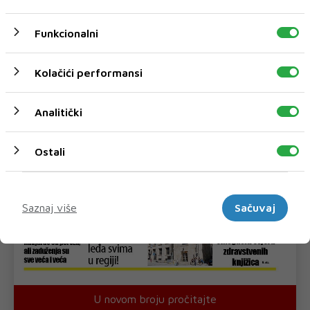
Funkcionalni
Kolačići performansi
Analitički
Ostali
Marketinški
Saznaj više
Sačuvaj
U novom broju pročitajte