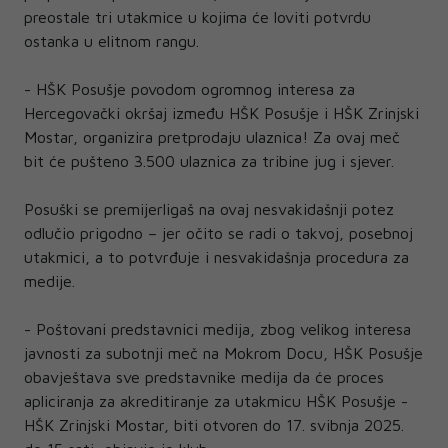
preostale tri utakmice u kojima će loviti potvrdu
ostanka u elitnom rangu.
- HŠK Posušje povodom ogromnog interesa za
Hercegovački okršaj između HŠK Posušje i HŠK Zrinjski
Mostar, organizira pretprodaju ulaznica! Za ovaj meč
bit će pušteno 3.500 ulaznica za tribine jug i sjever.
Posuški se premijerligaš na ovaj nesvakidašnji potez
odlučio prigodno – jer očito se radi o takvoj, posebnoj
utakmici, a to potvrđuje i nesvakidašnja procedura za
medije.
- Poštovani predstavnici medija, zbog velikog interesa
javnosti za subotnji meč na Mokrom Docu, HŠK Posušje
obavještava sve predstavnike medija da će proces
apliciranja za akreditiranje za utakmicu HŠK Posušje -
HŠK Zrinjski Mostar, biti otvoren do 17. svibnja 2025.