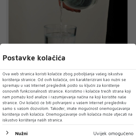
Postavke kolačića
ŠIROKI BRIJEG
Zbog suše i smanjenih zaliha vode upućen
Ova web stranica koristi kolačiće zbog poboljšanja vašeg iskustva
apel žiteljima na racionalnu potrošnju
korištenja stranice. Od ovih kolačića, oni karakterizirani kao nužni se
Javno poduzeće 'Vodovod i kanalizacija' d.o.o. Široki Brijeg
spremaju u vaš Internet preglednik pošto su ključni za korištenje
pozvalo je žitelje n...
osnovnih funkcionalnosti stranice. Koristimo i kolačiće trećih strana koji
nam pomažu kod analize i razumijevanja načina na koji koristite naše
stranice. Ovi kolačići će biti pohranjeni u vašem Internet pregledniku
samo s vašom dozvolom. Također, imate mogućnost onemogućavanja
korištenja ovih kolačića. Onemogućavanje ovih kolačića može utjecati na
iskustvo korištenja naših stranica.
Nužni
Uvijek omogućeno