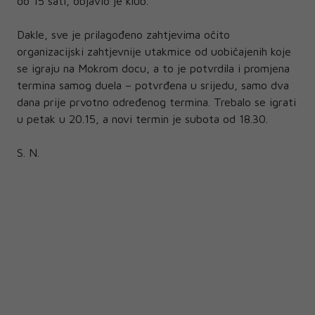
do 15 sati, objavio je klub.
Dakle, sve je prilagođeno zahtjevima očito
organizacijski zahtjevnije utakmice od uobičajenih koje
se igraju na Mokrom docu, a to je potvrdila i promjena
termina samog duela – potvrđena u srijedu, samo dva
dana prije prvotno određenog termina. Trebalo se igrati
u petak u 20.15, a novi termin je subota od 18.30.
S. N.