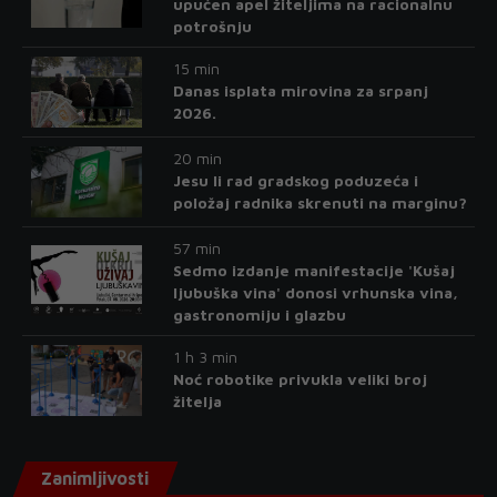
upućen apel žiteljima na racionalnu
potrošnju
15 min
Danas isplata mirovina za srpanj
2026.
20 min
Jesu li rad gradskog poduzeća i
položaj radnika skrenuti na marginu?
57 min
Sedmo izdanje manifestacije 'Kušaj
ljubuška vina' donosi vrhunska vina,
gastronomiju i glazbu
1 h 3 min
Noć robotike privukla veliki broj
žitelja
Zanimljivosti