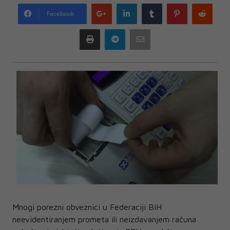
Google
LinkedIn
Tumblr
Pinterest
Redd
Facebook
plus
Print
Telegram
Email
Mnogi porezni obveznici u Federaciji BiH
neevidentiranjem prometa ili neizdavanjem računa