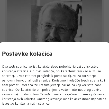
Postavke kolačića
Ova web stranica koristi kolačiće zbog poboljšanja vašeg iskustva
Preminuo ugledni mostarski kardiokirurg
korištenja stranice. Od ovih kolačića, oni karakterizirani kao nužni se
Sead Mulahasanović
spremaju u vaš Internet preglednik pošto su ključni za korištenje
oliklinika Arbor Vitae Dr. Sarić oprostila se od prim. dr. Seada
osnovnih funkcionalnosti stranice. Koristimo i kolačiće trećih strana koji
Mulahasanovića, ugledno...
nam pomažu kod analize i razumijevanja načina na koji koristite naše
stranice. Ovi kolačići će biti pohranjeni u vašem Internet pregledniku
samo s vašom dozvolom. Također, imate mogućnost onemogućavanja
korištenja ovih kolačića. Onemogućavanje ovih kolačića može utjecati na
iskustvo korištenja naših stranica.