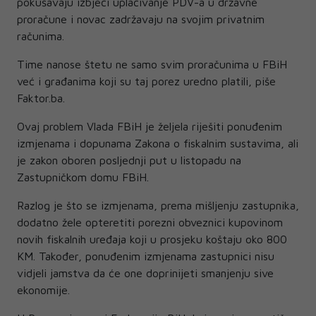
pokušavaju izbjeći uplaćivanje PDV-a u državne
proračune i novac zadržavaju na svojim privatnim
računima.
Time nanose štetu ne samo svim proračunima u FBiH
već i građanima koji su taj porez uredno platili, piše
Faktor.ba.
Ovaj problem Vlada FBiH je željela riješiti ponuđenim
izmjenama i dopunama Zakona o fiskalnim sustavima, ali
je zakon oboren posljednji put u listopadu na
Zastupničkom domu FBiH.
Razlog je što se izmjenama, prema mišljenju zastupnika,
dodatno žele opteretiti porezni obveznici kupovinom
novih fiskalnih uređaja koji u prosjeku koštaju oko 800
KM. Također, ponuđenim izmjenama zastupnici nisu
vidjeli jamstva da će one doprinijeti smanjenju sive
ekonomije.