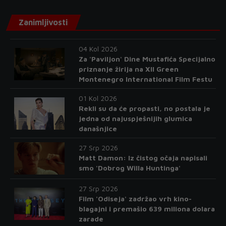
Zanimljivosti
04 Kol 2026
Za 'Paviljon' Dine Mustafića Specijalno
priznanje žirija na XII Green
Montenegro International Film Festu
01 Kol 2026
Rekli su da će propasti, no postala je
jedna od najuspješnijih glumica
današnjice
27 Srp 2026
Matt Damon: Iz čistog očaja napisali
smo 'Dobrog Willa Huntinga'
27 Srp 2026
Film 'Odiseja' zadržao vrh kino-
blagajni i premašio 639 miliona dolara
zarade