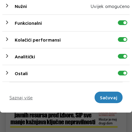
Nužni
Uvijek omogućeno
Funkcionalni
Kolačići performansi
Analitički
Ostali
Marketinški
Saznaj više
Sačuvaj