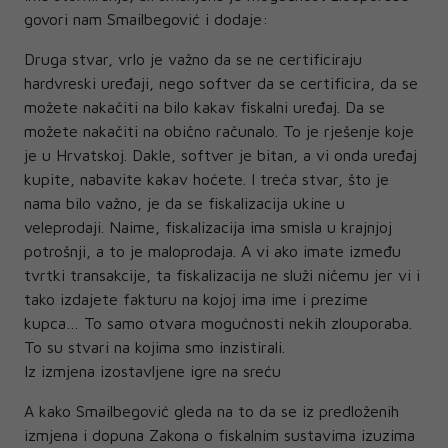
govori nam Smailbegović i dodaje:
Druga stvar, vrlo je važno da se ne certificiraju
hardvreski uređaji, nego softver da se certificira, da se
možete nakačiti na bilo kakav fiskalni uređaj. Da se
možete nakačiti na obično računalo. To je rješenje koje
je u Hrvatskoj. Dakle, softver je bitan, a vi onda uređaj
kupite, nabavite kakav hoćete. I treća stvar, što je
nama bilo važno, je da se fiskalizacija ukine u
veleprodaji. Naime, fiskalizacija ima smisla u krajnjoj
potrošnji, a to je maloprodaja. A vi ako imate između
tvrtki transakcije, ta fiskalizacija ne služi ničemu jer vi i
tako izdajete fakturu na kojoj ima ime i prezime
kupca… To samo otvara mogućnosti nekih zlouporaba.
To su stvari na kojima smo inzistirali.
Iz izmjena izostavljene igre na sreću
A kako Smailbegović gleda na to da se iz predloženih
izmjena i dopuna Zakona o fiskalnim sustavima izuzima