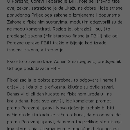
U Poreznoj upravi Federacije BiH, koje se izravno tiče
ovaj zakon, zatraženo je da ukažu na dobre i loše strane
ponuđenog Prijedloga zakona o izmjenama i dopunama
Zakona o fiskalnim sustavima, međutim odgovorili su da
ne mogu komentirati. Razlog je, obrazložili su, što
predlagač zakona (Ministarstvo financija FBiH) nije od
Porezne uprave FBiH tražio mišljenje kod izrade
izmjena zakona, a trebao je.
Evo što o svemu kaže Adnan Smailbegović, predsjednik
Udruge poslodavaca FBiH.
Fiskalizacija je doista potrebna, to odgovara i nama i
državi, ali da bi bila efikasna, ključne su dvije stvari.
Danas vi cijeli dan kucate na fiskalnom uređaju i na
kraju dana, kada sve završi, ide kompletan promet
prema Poreznoj upravi. Novo rješenje trebalo bi biti
način da doista kada se račun otkuca, da on odmah ide
prema Poreznoj upravi, da nema tog velikog storniranja.
Ima storniranja, ali smanjena je mogućnost zlouporaba