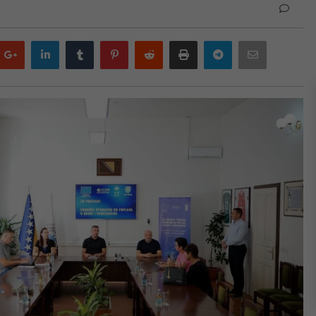
Google
LinkedIn
Tumblr
Pinterest
Reddit
Print
Telegram
Email
plus