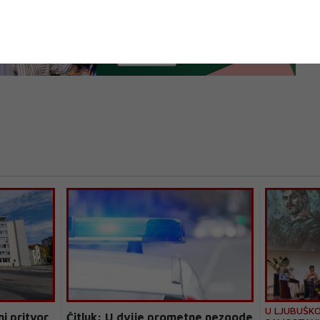
U LJUBUŠK
i pritvor
Čitluk: U dvije prometne nezgode