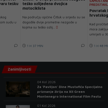
SAMOSTANU
varu tešku
teško ozlijeđena dvojica
PREDSTAVLJ
motociklista
TONIJU'
Povratak 
hrvatskog
skog
Na području općine Čitluk u srijedu su se
skom sudu u
dogodile dvije prometne nezgode u
Kad pročitat
kojima su teško ozlij...
mora zaključ
umrijeti u 30
1 H 37 MIN
1 H 48 M
Zanimljivosti
04 Kol 2026
Za 'Paviljon' Dine Mustafića Specijalno
priznanje žirija na XII Green
Montenegro International Film Festu
01 Kol 2026