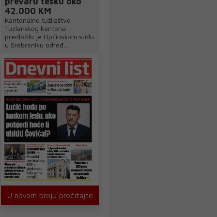
prevaru tešku oko
42.000 KM
Kantonalno tužilaštvo
Tuzlanskog kantona
predložilo je Općinskom sudu
u Srebreniku određ...
U novom broju pročitajte