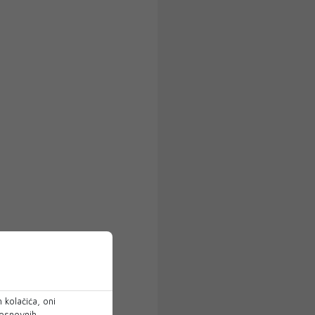
 kolačića, oni
 osnovnih