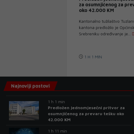
za osumnjičenog za pre
oko 42.000 KM
Kantonalno tužilaštvo Tuzlan
kantona predložilo je Općin
Srebreniku određivanje je...
1 H 1 MIN
Najnoviji postovi
1 h 1 min
Predložen jednomjesečni pritvor za
osumnjičenog za prevaru tešku oko
42.000 KM
1 h 11 min