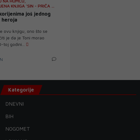
 NA HUMCU,
ENA KNJIGA 'SIN - PRIČA O
korijenima još jednog
 heroja
e ovu knjigu, ono što se
iti je da je Toni morao
-toj godini...
IN
Kategorije
DNEVNI
BIH
NOGOMET