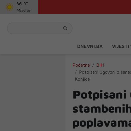
36 °C
Mostar
DNEVNI.BA
VIJESTI
Početna
BIH
Potpisani ugovori o sana
Konjica
Potpisani 
stambenih
poplavama