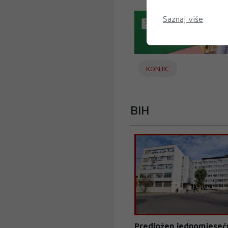
Saznaj više
KONJIC
BIH
Predložen jednomjesečn