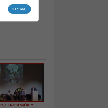
Sačuvaj
OM, U FRANJEVAČKOM