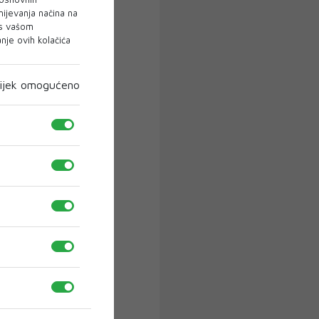
mijevanja načina na
 s vašom
je ovih kolačića
ijek omogućeno