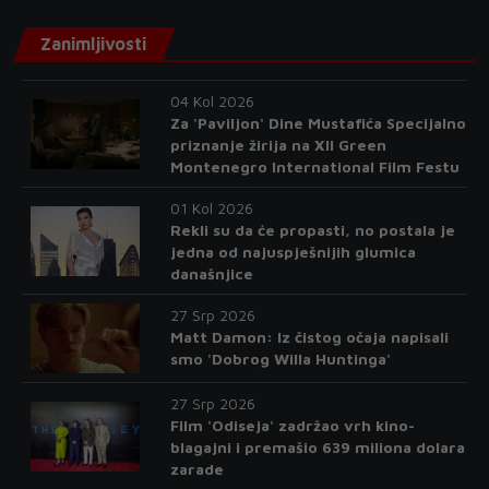
Zanimljivosti
04 Kol 2026
Za 'Paviljon' Dine Mustafića Specijalno
priznanje žirija na XII Green
Montenegro International Film Festu
01 Kol 2026
Rekli su da će propasti, no postala je
jedna od najuspješnijih glumica
današnjice
27 Srp 2026
Matt Damon: Iz čistog očaja napisali
smo 'Dobrog Willa Huntinga'
27 Srp 2026
Film 'Odiseja' zadržao vrh kino-
blagajni i premašio 639 miliona dolara
zarade