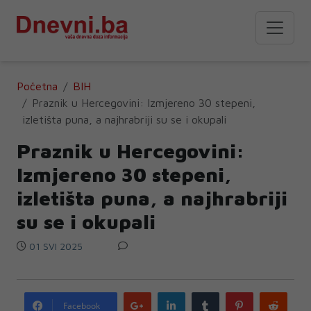
Početna
BIH
Praznik u Hercegovini: Izmjereno 30 stepeni,
izletišta puna, a najhrabriji su se i okupali
Praznik u Hercegovini:
Izmjereno 30 stepeni,
izletišta puna, a najhrabriji
su se i okupali
01 SVI 2025
Google
LinkedIn
Tumblr
Pinterest
Redd
Facebook