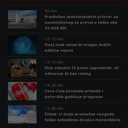
59 min
Predložen jednomjesečni pritvor za
osumnjičenog za prevaru tešku oko
42.000 KM
1 h 10 min
Ovaj znak danas bi mogao dobiti
odlične vijesti
1 h 12 min
Etsy otpušta 12 posto zaposlenih, ali
odbacuje AI kao razlog
1 h 24 min
Coca-Cola povećala prihode i
potvrdila godišnje prognoze
1 h 36 min
Čitluk: U dvije prometne nezgode
teško ozlijeđena dvojica motociklista