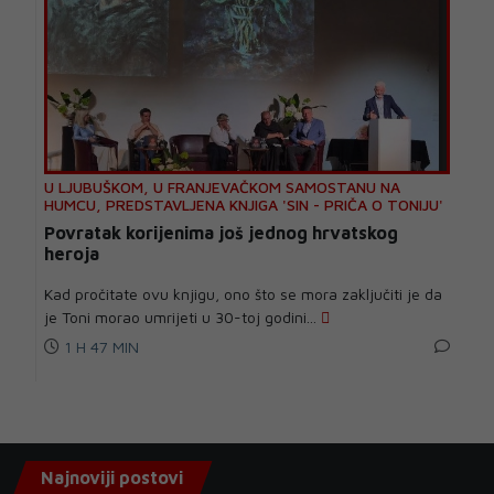
U LJUBUŠKOM, U FRANJEVAČKOM SAMOSTANU NA
HUMCU, PREDSTAVLJENA KNJIGA 'SIN - PRIČA O TONIJU'
Povratak korijenima još jednog hrvatskog
heroja
Kad pročitate ovu knjigu, ono što se mora zaključiti je da
je Toni morao umrijeti u 30-toj godini...
1 H 47 MIN
Najnoviji postovi