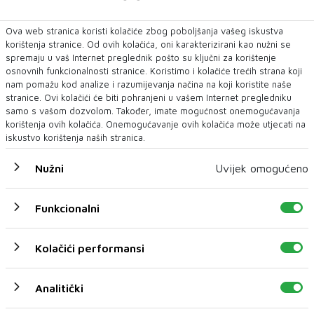
Mostar
Ova web stranica koristi kolačiće zbog poboljšanja vašeg iskustva
korištenja stranice. Od ovih kolačića, oni karakterizirani kao nužni se
spremaju u vaš Internet preglednik pošto su ključni za korištenje
osnovnih funkcionalnosti stranice. Koristimo i kolačiće trećih strana koji
nam pomažu kod analize i razumijevanja načina na koji koristite naše
stranice. Ovi kolačići će biti pohranjeni u vašem Internet pregledniku
samo s vašom dozvolom. Također, imate mogućnost onemogućavanja
korištenja ovih kolačića. Onemogućavanje ovih kolačića može utjecati na
iskustvo korištenja naših stranica.
Nužni
Uvijek omogućeno
Noć iluzije oduševila Mostar: Diniči priredio
spektakl za sve generacije
Funkcionalni
U Centru za kulturu Mostar sinoć je, u okviru
manifestacije „Mostarsko ljeto 2026“, upriličen per...
Kolačići performansi
25 SRP 2026
Analitički