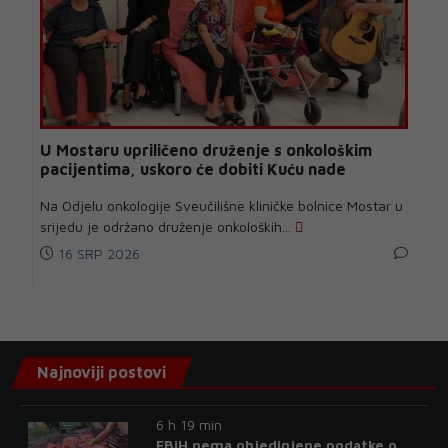
U Mostaru upriličeno druženje s onkološkim
pacijentima, uskoro će dobiti Kuću nade
Na Odjelu onkologije Sveučilišne kliničke bolnice Mostar u
srijedu je održano druženje onkoloških...
16 SRP 2026
Najnoviji postovi
6 h 19 min
FBiH nema objedinjene podatke o