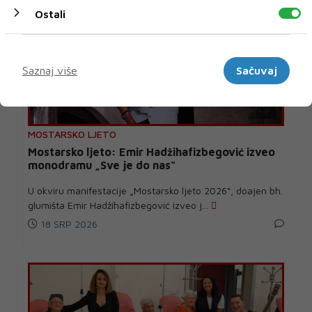
Ostali
Marketinški
Saznaj više
Sačuvaj
MOSTARSKO LJETO
Mostarsko ljeto: Emir Hadžihafizbegović izveo
monodramu „Sve je do nas“
U okviru manifestacije „Mostarsko ljeto 2026“, doajen bh.
glumišta Emir Hadžihafizbegović izveo j...
18 SRP 2026