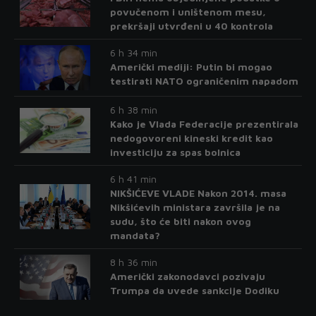
povučenom i uništenom mesu,
prekršaji utvrđeni u 40 kontrola
6 h 34 min
Američki mediji: Putin bi mogao
testirati NATO ograničenim napadom
6 h 38 min
Kako je Vlada Federacije prezentirala
nedogovoreni kineski kredit kao
investiciju za spas bolnica
6 h 41 min
NIKŠIĆEVE VLADE Nakon 2014. masa
Nikšićevih ministara završila je na
sudu, što će biti nakon ovog
mandata?
8 h 36 min
Američki zakonodavci pozivaju
Trumpa da uvede sankcije Dodiku