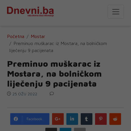
Početna
Mostar
Preminuo muškarac iz Mostara, na bolničkom
liječenju 9 pacijenata
Preminuo muškarac iz
Mostara, na bolničkom
liječenju 9 pacijenata
25 OŽU 2022
Google
LinkedIn
Tumblr
Pinterest
Redd
Facebook
plus