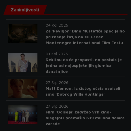
Zanimljivosti
04 Kol 2026
Za 'Paviljon' Dine Mustafića Specijalno
priznanje žirija na XII Green
Montenegro International Film Festu
01 Kol 2026
Rekli su da će propasti, no postala je
jedna od najuspješnijih glumica
današnjice
27 Srp 2026
Matt Damon: Iz čistog očaja napisali
smo 'Dobrog Willa Huntinga'
27 Srp 2026
Film 'Odiseja' zadržao vrh kino-
blagajni i premašio 639 miliona dolara
zarade