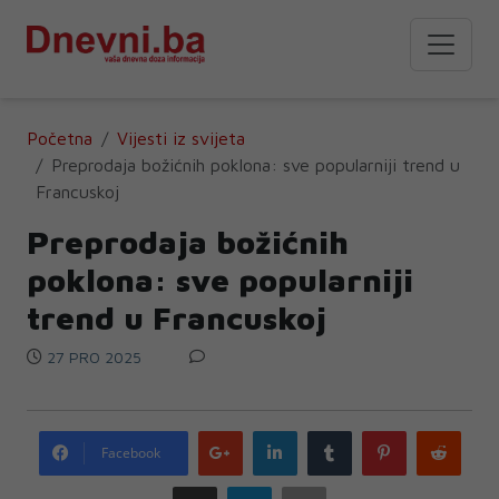
Početna
Vijesti iz svijeta
Preprodaja božićnih poklona: sve popularniji trend u
Francuskoj
Preprodaja božićnih
poklona: sve popularniji
trend u Francuskoj
27 PRO 2025
Google
LinkedIn
Tumblr
Pinterest
Redd
Facebook
plus