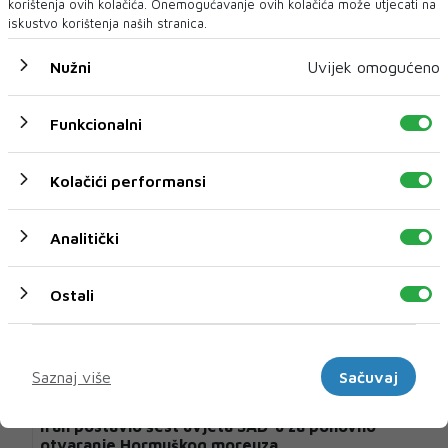
korištenja ovih kolačića. Onemogućavanje ovih kolačića može utjecati na
iskustvo korištenja naših stranica.
Nužni
Uvijek omogućeno
U novom broju pročitajte
Funkcionalni
Vijesti iz svijeta
Kolačići performansi
Analitički
Ostali
Marketinški
Saznaj više
Sačuvaj
Iran postavio šest uvjeta SAD-u za ponovno
otvaranje Hormuškog moreuza