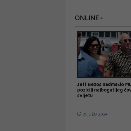
ONLINE+
Jeff Bezos nadmašio Mu
poziciji najbogatijeg čo
svijetu
05 OŽU 2024