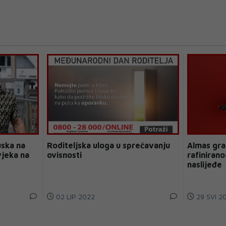
ska na
Roditeljska uloga u sprečavanju
Almas gra
vjeka na
ovisnosti
rafinirano
naslijeđe
02 LIP 2022
29 SVI 2