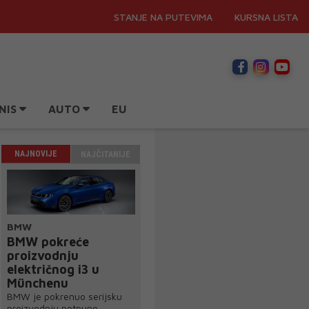
STANJE NA PUTEVIMA
KURSNA LISTA
NIS
AUTO
EU
NAJNOVIJE
NAJČITANIJE
BMW
BMW pokreće
proizvodnju
električnog i3 u
Münchenu
BMW je pokrenuo serijsku
proizvodnju potpuno