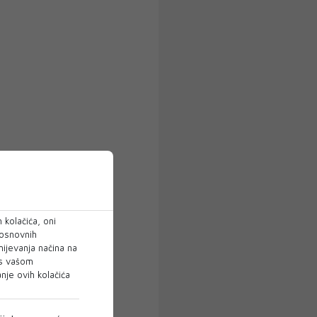
 kolačića, oni
 osnovnih
mijevanja načina na
 s vašom
je ovih kolačića