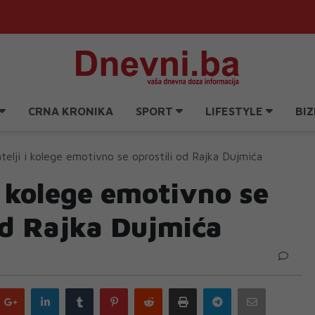
CRNA KRONIKA
SPORT
LIFESTYLE
BIZ
atelji i kolege emotivno se oprostili od Rajka Dujmića
 i kolege emotivno se
od Rajka Dujmića
Google
LinkedIn
Tumblr
Pinterest
Reddit
Print
Telegram
Email
plus