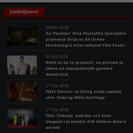
Zanimljivosti
04 Kol 2026
Za 'Paviljon' Dine Mustafića Specijalno
priznanje žirija na XII Green
Montenegro International Film Festu
01 Kol 2026
Rekli su da će propasti, no postala je
jedna od najuspješnijih glumica
današnjice
27 Srp 2026
Matt Damon: Iz čistog očaja napisali
smo 'Dobrog Willa Huntinga'
27 Srp 2026
Film 'Odiseja' zadržao vrh kino-
blagajni i premašio 639 miliona dolara
zarade