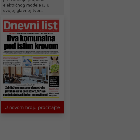
električnog modela i3 u
svojoj glavnoj tvor...
U novom broju pročitajte