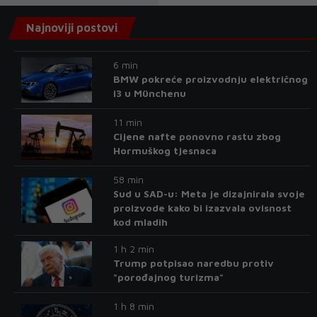
Najnoviji postovi
6 min
BMW pokreće proizvodnju električnog
i3 u Münchenu
11 min
Cijene nafte ponovno rastu zbog
Hormuškog tjesnaca
58 min
Sud u SAD-u: Meta je dizajnirala svoje
proizvode kako bi izazvala ovisnost
kod mladih
1 h 2 min
Trump potpisao naredbu protiv
"porođajnog turizma"
1 h 8 min