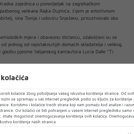
stradna zajednica u ponedjeljak na zagrebačkom
 glazbenog velikana Rajka Dujmića, čijem je emotivnom
bitelj, sina Tonija i udovicu Snježanu, prisustvovalo oko
emioloških mjera i obaveznu distancu, ožalošćeni su se
lli od jednog od najistaknutijih domaćih skladatelja i velikog
 glazbu pjesme talijanskog kantautora Lucia Dalle "Ti
vljenom uz odar vrtjele Dujmićeve fotografije i novinski
kolačića
bijelih tipki" emotivni je govor uz suze održao skladatelj i
ić, a kratkim se obraćanjem od Dujmića oprostio i njegov
 Tomislav Šaban, javlja Hina.
oristi kolačiće zbog poboljšanja vašeg iskustva korištenja stranice. Od ovih
o nužni se spremaju u vaš Internet preglednik pošto su ključni za korištenje
var, vole li ga ljudi kao što on voli njih. Sad vidiš koliko
anice. Koristimo i kolačiće trećih strana koji nam pomažu kod analize i razu
 stranice. Ovi kolačići će biti pohranjeni u vašem Internet pregledniku samo
rijatelji su došli", rekao je Ninčević.
, imate mogućnost onemogućavanja korištenja ovih kolačića. Onemogućavan
kustvo korištenja naših stranica.
vikar gradišćanski Hrvata u Austriji Željko Odabašić, a
rebački gradonačelnik Milan Bandić.