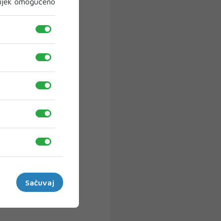
ijek omogućeno
Sačuvaj