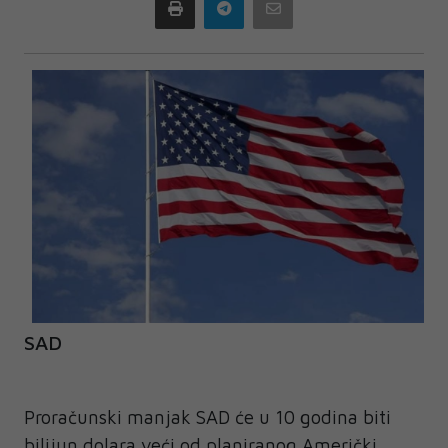
Print
Telegram
Email
SAD
Proračunski manjak SAD će u 10 godina biti
bilijun dolara veći od planiranog Američki