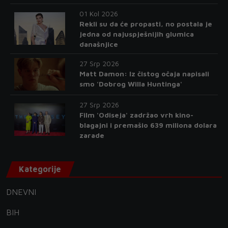
01 Kol 2026
Rekli su da će propasti, no postala je
jedna od najuspješnijih glumica
današnjice
27 Srp 2026
Matt Damon: Iz čistog očaja napisali
smo 'Dobrog Willa Huntinga'
27 Srp 2026
Film 'Odiseja' zadržao vrh kino-
blagajni i premašio 639 miliona dolara
zarade
Kategorije
DNEVNI
BIH