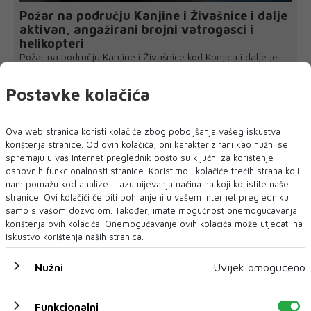
Požar na području Kanjine i Živašnice i dalje
aktivan, angažirani brojni vatrogasci i
helikopteri
Požar na području Kanjine i Živašnice kod Konjica i dalje je
aktivan, a na terenu su svi...
Postavke kolačića
Ova web stranica koristi kolačiće zbog poboljšanja vašeg iskustva
korištenja stranice. Od ovih kolačića, oni karakterizirani kao nužni se
spremaju u vaš Internet preglednik pošto su ključni za korištenje
osnovnih funkcionalnosti stranice. Koristimo i kolačiće trećih strana koji
nam pomažu kod analize i razumijevanja načina na koji koristite naše
stranice. Ovi kolačići će biti pohranjeni u vašem Internet pregledniku
samo s vašom dozvolom. Također, imate mogućnost onemogućavanja
korištenja ovih kolačića. Onemogućavanje ovih kolačića može utjecati na
iskustvo korištenja naših stranica.
Nužni
Uvijek omogućeno
Funkcionalni