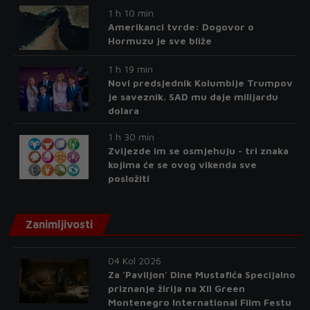
1 h 10 min
Amerikanci tvrde: Dogovor o
Hormuzu je sve bliže
1 h 19 min
Novi predsjednik Kolumbije Trumpov
je saveznik. SAD mu daje milijardu
dolara
1 h 30 min
Zvijezde im se osmjehuju - tri znaka
kojima će se ovog vikenda sve
posložiti
Zanimljivosti
04 Kol 2026
Za 'Paviljon' Dine Mustafića Specijalno
priznanje žirija na XII Green
Montenegro International Film Festu