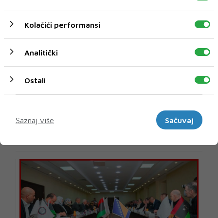
Kolačići performansi
Analitički
Ostali
Marketinški
U novom broju pročitajte
Saznaj više
Sačuvaj
Biznis