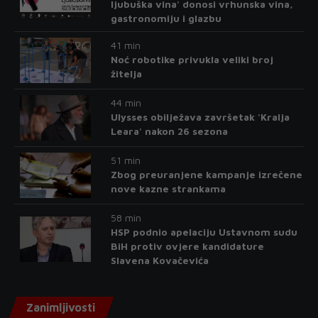
ljubuška vina' donosi vrhunska vina,
gastronomiju i glazbu
41 min
Noć robotike privukla veliki broj
žitelja
44 min
Ulysses obilježava završetak 'Kralja
Leara' nakon 26 sezona
51 min
Zbog preuranjene kampanje izrečene
nove kazne strankama
58 min
HSP podnio apelaciju Ustavnom sudu
BiH protiv ovjere kandidature
Slavena Kovačevića
Zanimljivosti