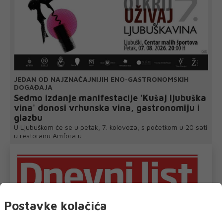
JEDAN OD NAJZNAČAJNIJIH ENO-GASTRONOMSKIH
DOGAĐAJA
Sedmo izdanje manifestacije 'Kušaj ljubuška
vina' donosi vrhunska vina, gastronomiju i
glazbu
U Ljubuškom će se u petak, 7. kolovoza, s početkom u 20 sati
u restoranu Amfora u...
Postavke kolačića