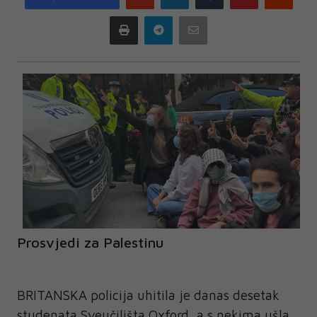
plus
Print
Telegram
Email
Prosvjedi za Palestinu
BRITANSKA policija uhitila je danas desetak
studenata Sveučilišta Oxford, a s nekima ušla