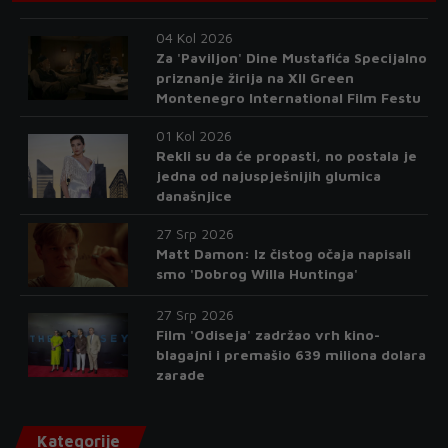
04 Kol 2026
Za 'Paviljon' Dine Mustafića Specijalno
priznanje žirija na XII Green
Montenegro International Film Festu
01 Kol 2026
Rekli su da će propasti, no postala je
jedna od najuspješnijih glumica
današnjice
27 Srp 2026
Matt Damon: Iz čistog očaja napisali
smo 'Dobrog Willa Huntinga'
27 Srp 2026
Film 'Odiseja' zadržao vrh kino-
blagajni i premašio 639 miliona dolara
zarade
Kategorije