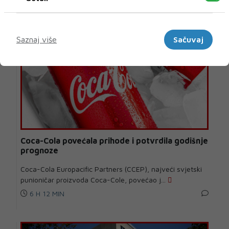
Vijesti iz svijeta
Marketinški
Saznaj više
Sačuvaj
Coca-Cola povećala prihode i potvrdila godišnje
prognoze
Coca-Cola Europacific Partners (CCEP), najveći svjetski
punioničar proizvoda Coca-Cole, povećao j...
6 H 12 MIN