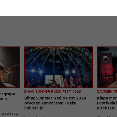
BIHAĆ SUMMER RADIO FEST 2026
ZAVRŠEN F
pergrupa
Bihać Summer Radio Fest 2026
Klapa Mer
no u
otvoren koncertom Teške
Festivala
industrije
u ženskoj 
ra sa šireg