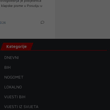
 ovogodišnja je pobjednica
la klapske pisme u Posušju u
026
Kategorije
DNEVNI
BIH
NOGOMET
LOKALNO
VIJESTI BIH
VIJESTI IZ SVIJETA