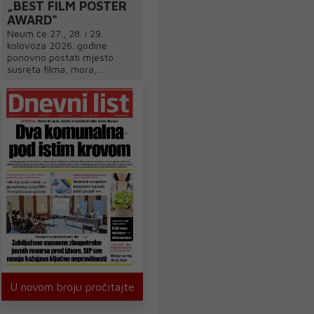
„BEST FILM POSTER
AWARD“
Neum će 27., 28. i 29.
kolovoza 2026. godine
ponovno postati mjesto
susreta filma, mora,...
U novom broju pročitajte