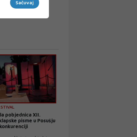
Sačuvaj
ESTIVAL
la pobjednica XII.
 klapske pisme u Posušju
konkurenciji