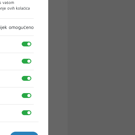
 s vašom
je ovih kolačića
ijek omogućeno