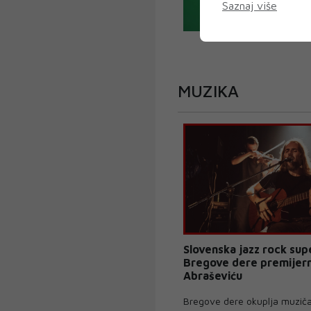
Saznaj više
MUZIKA
Slovenska jazz rock su
Bregove dere premijer
Abraševiću
Bregove dere okuplja muziča