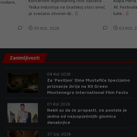
Koncertom legendarnog rock sastava
Klapa Merla
rockere,
Teška industrija na Gradskoj otoci sinoć
XII. Festiva
je svečano otvoren Bi...
kate...
05 KOL 2026
03 KOL 2
Zanimljivosti
04 Kol 2026
Za 'Paviljon' Dine Mustafića Specijalno
priznanje žirija na XII Green
Montenegro International Film Festu
01 Kol 2026
Rekli su da će propasti, no postala je
jedna od najuspješnijih glumica
današnjice
27 Srp 2026