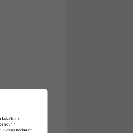
 kolačića, oni
 osnovnih
mijevanja načina na