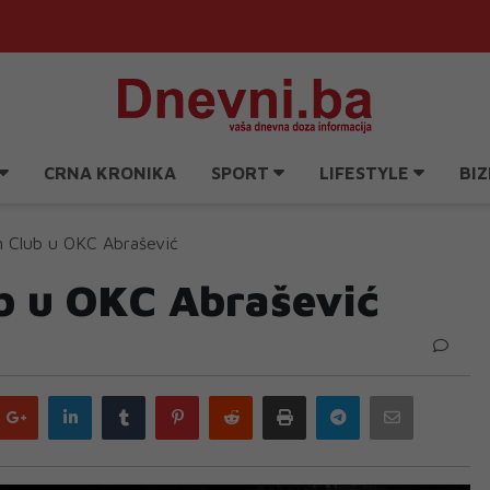
CRNA KRONIKA
SPORT
LIFESTYLE
BIZ
 Club u OKC Abrašević
b u OKC Abrašević
Google
LinkedIn
Tumblr
Pinterest
Reddit
Print
Telegram
Email
plus