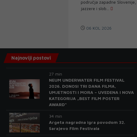
područja zapadne Slovenije, 
jazzere i slob...
06 KOL 2026
Najnoviji postovi
27 min
NEUM UNDERWATER FILM FESTIVAL
2026. DONOSI TRI DANA FILMA,
UMJETNOSTI I MORA – UVEDENA I NOVA
KATEGORIJA „BEST FILM POSTER
AWARD“
34 min
Argeta nagradna igra povodom 32.
Sarajevo Film Festivala