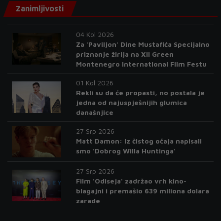
Zanimljivosti
04 Kol 2026
Za 'Paviljon' Dine Mustafića Specijalno
priznanje žirija na XII Green
Montenegro International Film Festu
01 Kol 2026
Rekli su da će propasti, no postala je
jedna od najuspješnijih glumica
današnjice
27 Srp 2026
Matt Damon: Iz čistog očaja napisali
smo 'Dobrog Willa Huntinga'
27 Srp 2026
Film 'Odiseja' zadržao vrh kino-
blagajni i premašio 639 miliona dolara
zarade