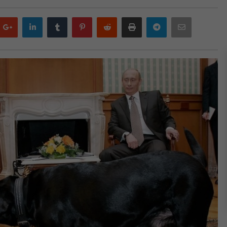
Google
LinkedIn
Tumblr
Pinterest
Reddit
Print
Telegram
Email
plus