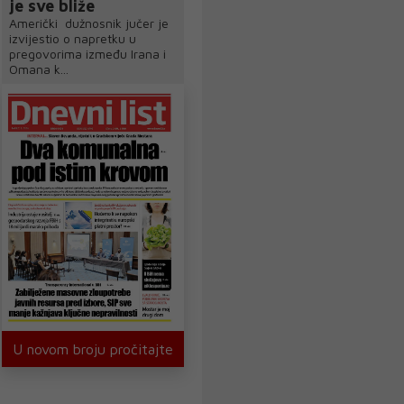
je sve bliže
Američki dužnosnik jučer je
izvijestio o napretku u
pregovorima između Irana i
Omana k...
U novom broju pročitajte