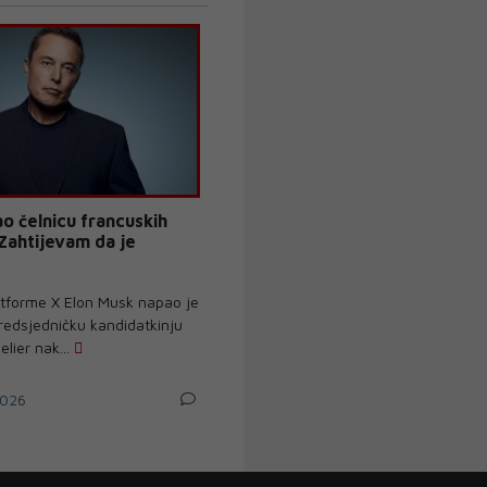
o čelnicu francuskih
"Zahtijevam da je
tforme X Elon Musk napao je
redsjedničku kandidatkinju
lier nak...
026