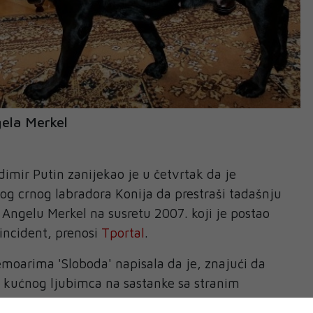
gela Merkel
dimir Putin zanijekao je u četvrtak da je
vog crnog labradora Konija da prestraši tadašnju
Angelu Merkel na susretu 2007. koji je postao
 incident, prenosi
Tportal
.
moarima 'Sloboda' napisala da je, znajući da
 kućnog ljubimca na sastanke sa stranim
oćnika da zatraži Putinov tim da ne dovodi