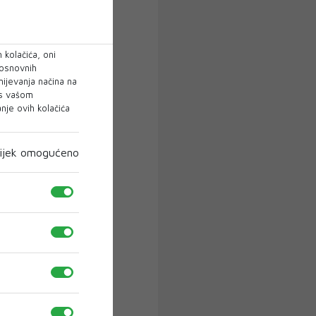
 kolačića, oni
 osnovnih
mijevanja načina na
 s vašom
je ovih kolačića
ijek omogućeno