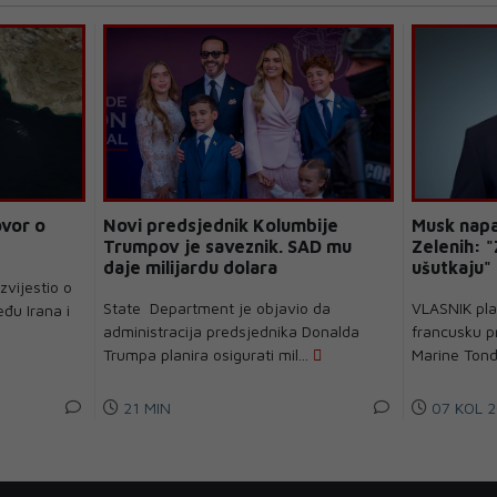
vor o
Novi predsjednik Kolumbije
Musk napa
Trumpov je saveznik. SAD mu
Zelenih: 
daje milijardu dolara
ušutkaju"
zvijestio o
State Department je objavio da
VLASNIK pla
đu Irana i
administracija predsjednika Donalda
francusku p
Trumpa planira osigurati mil...
Marine Tonde
21 MIN
07 KOL 2