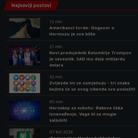
Najnoviji postovi
12 min
Amerikanci tvrde: Dogovor o
Hormuzu je sve bliže
21 min
Novi predsjednik Kolumbije Trumpov
je saveznik. SAD mu daje milijardu
dolara
32 min
Zvijezde im se osmjehuju - tri znaka
kojima će se ovog vikenda sve posložiti
40 min
Horoskop za subotu: Rakove čeka
iznenađenje, Vage bi se mogle
zaljubiti
07 Kol 2026
'Komunalno' Mostar tužiteljstvu