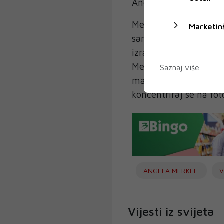
Angela, oprosti mi, mo
Merkel je taj incide
Marketin
sam ignorirati psa, i
izraze lica protumačil
Merkel. 'Je li samo hti
Saznaj više
mala demonstracija m
koncentriraj se na fot
ANGELA MERKEL
V
Vijesti iz svijeta