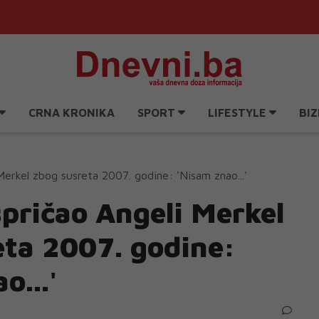
CRNA KRONIKA
SPORT
LIFESTYLE
BIZ
Merkel zbog susreta 2007. godine: 'Nisam znao...'
spričao Angeli Merkel
eta 2007. godine:
o...'