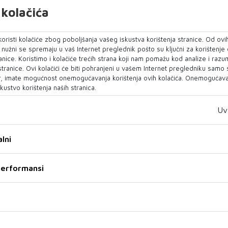
.
kolačića
 na susretu u Moskvi 2006. uvažio njezin zahtjev,
oristi kolačiće zbog poboljšanja vašeg iskustva korištenja stranice. Od ovih
likog plišanog psa, uz opasku da ne grize. No već
o nužni se spremaju u vaš Internet preglednik pošto su ključni za korištenje
uće godine, veliki pas je lutao prostorijom i
anice. Koristimo i kolačiće trećih strana koji nam pomažu kod analize i razu
 stranice. Ovi kolačići će biti pohranjeni u vašem Internet pregledniku samo
k je kancelarka, vidno nelagodno, sjedila uz
, imate mogućnost onemogućavanja korištenja ovih kolačića. Onemogućavan
a i televizijskih kamera.
kustvo korištenja naših stranica.
u u četvrtak, Putin je zanijekao da je znao za
Uv
da joj se kasnije ispričao. 'Iskreno, već sam to
nao da se boji pasa. Da sam znao, nikad to ne
lni
 želio sam stvoriti opuštenu, ugodnu atmosferu',
erenciji za medije.
 performansi
podsmjehnuli kad je Putin uputio novu ispriku
 u malo vjerojatnom slučaju da ponovno dođe u
 neće ponoviti'. 'Opet joj se obraćam i govorim: