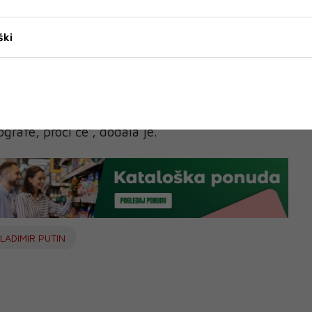
lim te. Nisam te htio uznemiriti', rekao je Putin.
nt u svojim memoarima opisala mučnim. 'Pokušala
ški
ako se kretao manje više tik uz mene. Putinove
a sam kao da uživa u situaciji', napisala je
o vidjeti kako osoba reagira u nevolji? Je li to bila
oći? Samo sam mislila: ostani mirna,
ografe, proći će', dodala je.
LADIMIR PUTIN