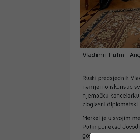
Vladimir Putin i An
Ruski predsjednik Vla
namjerno iskoristio s
njemačku kancelarku 
zloglasni diplomatski
Merkel je u svojim me
Putin ponekad dovodi
gostima, zamolila pom