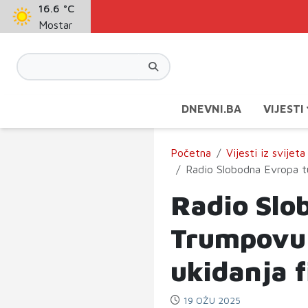
16.6 °C
Mostar
DNEVNI.BA
VIJESTI
Početna
Vijesti iz svijeta
Radio Slobodna Evropa tu
Radio Slo
Trumpovu 
ukidanja f
19 OŽU 2025