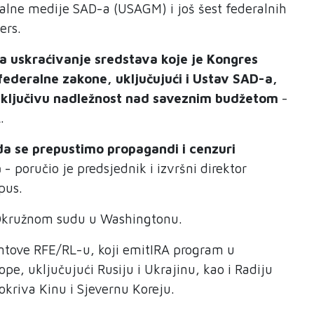
alne medije SAD-a (USAGM) i još šest federalnih
ers.
a uskraćivanje sredstava koje je Kongres
federalne zakone, uključujući i Ustav SAD-a,
isključivu nadležnost nad saveznim budžetom
-
.
da se prepustimo propagandi i cenzuri
a
- poručio je predsjednik i izvršni direktor
pus.
Okružnom sudu u Washingtonu.
tove RFE/RL-u, koji emitIRA program u
pe, uključujući Rusiju i Ukrajinu, kao i Radiju
okriva Kinu i Sjevernu Koreju.