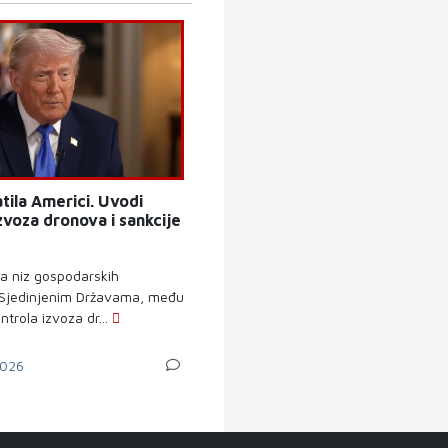
tila Americi. Uvodi
zvoza dronova i sankcije
la niz gospodarskih
 Sjedinjenim Državama, među
ntrola izvoza dr...
026