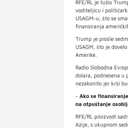
RFE/RL je tužio Trump
voditeljicu i političa
USAGM-u, što se smatr
finansiranja američki
Trump je prošle sedm
USAGM, što je dovelo 
Amerike.
Radio Slobodna Evropa
dolara, podnesena u p
nezakonito jer krši b
-
Ako se finansiranje
na otpuštanje osoblj
RFE/RL proizvodi sadr
Azije, s ukupnom sed