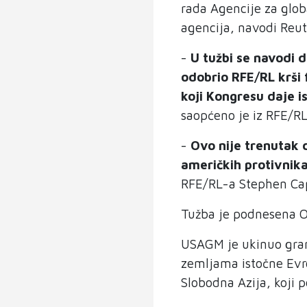
rada Agencije za glob
agencija, navodi Reut
-
U tužbi se navodi d
odobrio RFE/RL krši 
koji Kongresu daje 
saopćeno je iz RFE/RL
-
Ovo nije trenutak 
američkih protivnik
RFE/RL-a Stephen Ca
Tužba je podnesena 
USAGM je ukinuo gran
zemljama istočne Evro
Slobodna Azija, koji p