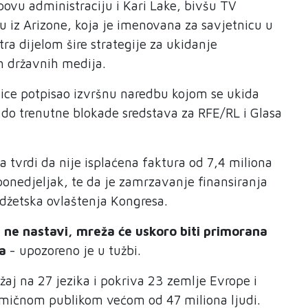
ovu administraciju i Kari Lake, bivšu TV
rku iz Arizone, koja je imenovana za savjetnicu u
a dijelom šire strategije za ukidanje
h državnih medija.
ice potpisao izvršnu naredbu kojom se ukida
do trenutne blokade sredstava za RFE/RL i Glasa
 tvrdi da nije isplaćena faktura od 7,4 miliona
onedjeljak, te da je zamrzavanje finansiranja
udžetska ovlaštenja Kongresa.
 ne nastavi, mreža će uskoro biti primorana
a
- upozoreno je u tužbi.
žaj na 27 jezika i pokriva 23 zemlje Evrope i
mičnom publikom većom od 47 miliona ljudi.