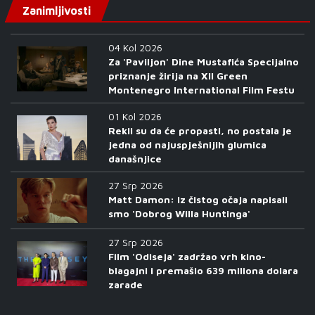
Zanimljivosti
04 Kol 2026
Za 'Paviljon' Dine Mustafića Specijalno
priznanje žirija na XII Green
Montenegro International Film Festu
01 Kol 2026
Rekli su da će propasti, no postala je
jedna od najuspješnijih glumica
današnjice
27 Srp 2026
Matt Damon: Iz čistog očaja napisali
smo 'Dobrog Willa Huntinga'
27 Srp 2026
Film 'Odiseja' zadržao vrh kino-
blagajni i premašio 639 miliona dolara
zarade