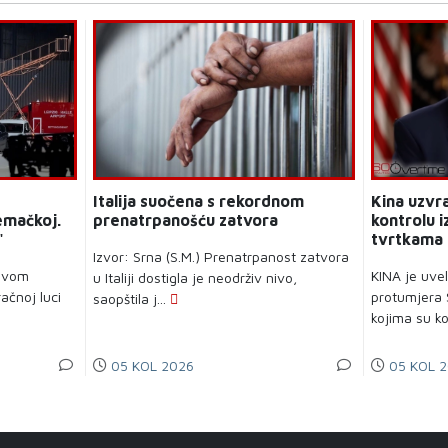
Italija suočena s rekordnom
Kina uzvra
emačkoj.
prenatrpanošću zatvora
kontrolu i
"
tvrtkama
Izvor: Srna (S.M.) Prenatrpanost zatvora
avom
KINA je uve
u Italiji dostigla je neodrživ nivo,
ačnoj luci
protumjera
saopštila j...
kojima su ko
05 KOL 2026
05 KOL 2