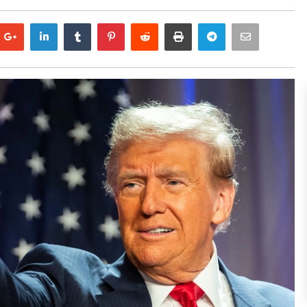
Google
LinkedIn
Tumblr
Pinterest
Reddit
Print
Telegram
Email
plus