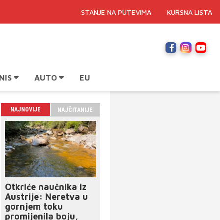
STANJE NA PUTEVIMA
KURSNA LISTA
NIS
AUTO
EU
NAJNOVIJE
NAJČITANIJE
Otkriće naučnika iz
Austrije: Neretva u
gornjem toku
promijenila boju,