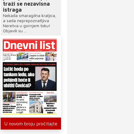
traži se nezavisna
istraga
Nekada smaragdna kraljica,
a sada neprepoznatljiva
Neretva u gornjem toku!
Objavili su ...
U novom broju pročitajte