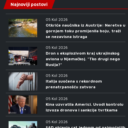
Najnoviji postovi
05 Kol 2026
Otkriće naučnika iz Austrije: Neretva u
gornjem toku promijenila boju, traži
se nezavisna istraga
05 Kol 2026
Dron s eksplozivom kraj ukrajinskog
aviona u Njemačkoj. "Tko drugi nego
Rusija?"
05 Kol 2026
Italija suočena s rekordnom
prenatrpanošću zatvora
05 Kol 2026
Kina uzvratila Americi. Uvodi kontrolu
izvoza dronova i sankcije tvrtkama
05 Kol 2026
SAD objavio rat jednom od najmoćnijih