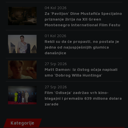
04 Kol 2026
Za 'Paviljon' Dine Mustafića Specijalno
priznanje žirija na XII Green
Montenegro International Film Festu
01 Kol 2026
Rekli su da će propasti, no postala je
jedna od najuspješnijih glumica
današnjice
27 Srp 2026
Matt Damon: Iz čistog očaja napisali
smo 'Dobrog Willa Huntinga'
27 Srp 2026
Film 'Odiseja' zadržao vrh kino-
blagajni i premašio 639 miliona dolara
zarade
Kategorije