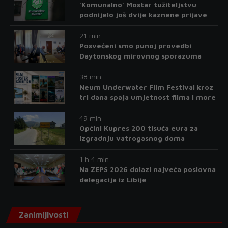
'Komunalno' Mostar tužiteljstvu
podnijelo još dvije kaznene prijave
21 min
Posvećeni smo punoj provedbi
Daytonskog mirovnog sporazuma
38 min
Neum Underwater Film Festival kroz
tri dana spaja umjetnost filma i more
49 min
Općini Kupres 200 tisuća eura za
izgradnju vatrogasnog doma
1 h 4 min
Na ZEPS 2026 dolazi najveća poslovna
delegacija iz Libije
Zanimljivosti