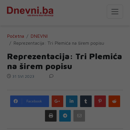
Početna
DNEVNI
Reprezentacija: Tri Plemića na širem popisu
Reprezentacija: Tri Plemića
na širem popisu
31 SVI 2023
Google
LinkedIn
Tumblr
Pinterest
Redd
Facebook
plus
Print
Telegram
Email