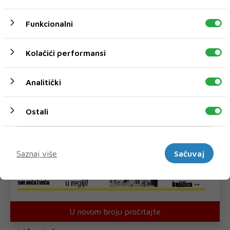
Funkcionalni
Kolačići performansi
Analitički
Ostali
Marketinški
Saznaj više
Sačuvaj
U novom broju pročitajte