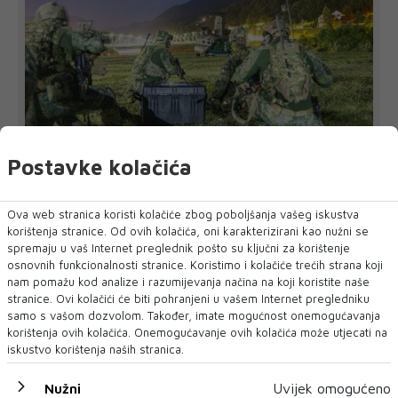
Postavke kolačića
UOČI VJEŽBE 'BRZI ODGOVOR 2026'
EUFOR nadomak Foče izveo vježbu
Ova web stranica koristi kolačiće zbog poboljšanja vašeg iskustva
EUFOR je u srijedu navečer uspješno izveo združenu vježbu
korištenja stranice. Od ovih kolačića, oni karakterizirani kao nužni se
u kojoj je sudjelovalo osoblje...
spremaju u vaš Internet preglednik pošto su ključni za korištenje
osnovnih funkcionalnosti stranice. Koristimo i kolačiće trećih strana koji
nam pomažu kod analize i razumijevanja načina na koji koristite naše
stranice. Ovi kolačići će biti pohranjeni u vašem Internet pregledniku
samo s vašom dozvolom. Također, imate mogućnost onemogućavanja
korištenja ovih kolačića. Onemogućavanje ovih kolačića može utjecati na
iskustvo korištenja naših stranica.
Nužni
Uvijek omogućeno