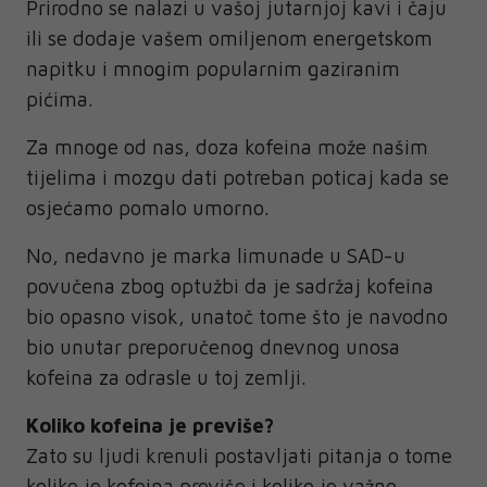
Prirodno se nalazi u vašoj jutarnjoj kavi i čaju
ili se dodaje vašem omiljenom energetskom
napitku i mnogim popularnim gaziranim
pićima.
Za mnoge od nas, doza kofeina može našim
tijelima i mozgu dati potreban poticaj kada se
osjećamo pomalo umorno.
No, nedavno je marka limunade u SAD-u
povučena zbog optužbi da je sadržaj kofeina
bio opasno visok, unatoč tome što je navodno
bio unutar preporučenog dnevnog unosa
kofeina za odrasle u toj zemlji.
Koliko kofeina je previše?
Zato su ljudi krenuli postavljati pitanja o tome
koliko je kofeina previše i koliko je važno