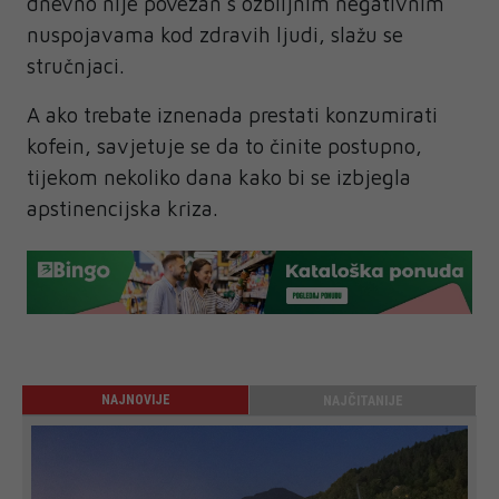
dnevno nije povezan s ozbiljnim negativnim
nuspojavama kod zdravih ljudi, slažu se
stručnjaci.
A ako trebate iznenada prestati konzumirati
kofein, savjetuje se da to činite postupno,
tijekom nekoliko dana kako bi se izbjegla
apstinencijska kriza.
NAJNOVIJE
NAJČITANIJE