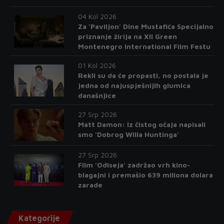
04 Kol 2026
Za 'Paviljon' Dine Mustafića Specijalno
priznanje žirija na XII Green
Montenegro International Film Festu
01 Kol 2026
Rekli su da će propasti, no postala je
jedna od najuspješnijih glumica
današnjice
27 Srp 2026
Matt Damon: Iz čistog očaja napisali
smo 'Dobrog Willa Huntinga'
27 Srp 2026
Film 'Odiseja' zadržao vrh kino-
blagajni i premašio 639 miliona dolara
zarade
Kategorije