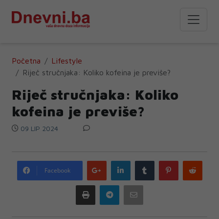
Početna
Lifestyle
Riječ stručnjaka: Koliko kofeina je previše?
Riječ stručnjaka: Koliko
kofeina je previše?
09 LIP 2024
Google
LinkedIn
Tumblr
Pinterest
Redd
Facebook
plus
Print
Telegram
Email