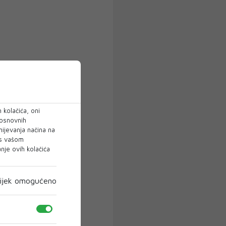
 kolačića, oni
 osnovnih
mijevanja načina na
 s vašom
je ovih kolačića
ijek omogućeno