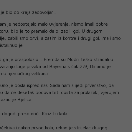
je bio do kraja zadovoljan...
m je nedostajalo malo uvjerenja, nismo imali dobre
oru, bilo je to premalo da bi zabili gol. U drugom
je, zabili smo prvi, a zatim iz kontre i drugi gol. Imali smo
istaknuo je.
o ga je oraspoložio… Premda su Modri teško stradali u
varanju Lige prvaka od Bayerna s čak 2:9, Dinamo je
ran u njemačkog velikana.
 puno je posla ispred nas. Sada nam slijedi prvenstvo, pa
u da će desetak bodova biti dosta za prolazak, vjerujem
azao je Bjelica.
 dogodi preko noći. Kroz tri kola…
očekivali nakon prvog kola, rekao je strijelac drugog