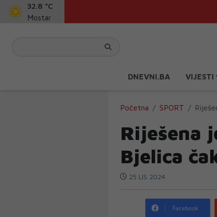
32.8 °C
Mostar
DNEVNI.BA
VIJESTI
Početna
SPORT
Riješe
Riješena 
Bjelica ča
25 LIS 2024
Facebook