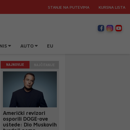
STANJE NA PUTEVIMA
KURSNA LISTA
NIS
AUTO
EU
NAJNOVIJE
NAJČITANIJE
Američki revizori
osporili DOGE-ove
uštede: Dio Muskovih