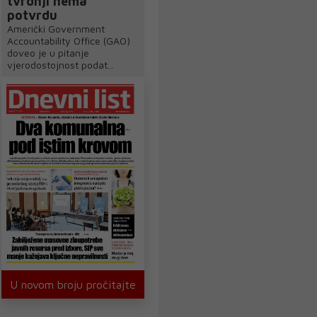
tvrdnji nema
potvrdu
Američki Government
Accountability Office (GAO)
doveo je u pitanje
vjerodostojnost podat...
U novom broju pročitajte