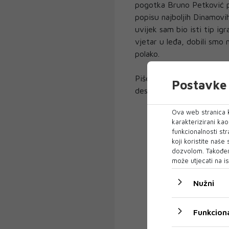
pogotka Bruno Petković pa
popisu najboljih Dinamovih
uvijek sam bio isti tip igr
vjetar u leđa, dobili smo
polako.
Piše: Slaven Nikšić
Postavke 
desk@dnevni-list.ba
Ova web stranica k
karakterizirani ka
funkcionalnosti str
koji koristite naše
dozvolom. Također
može utjecati na is
Nužni
Funkciona