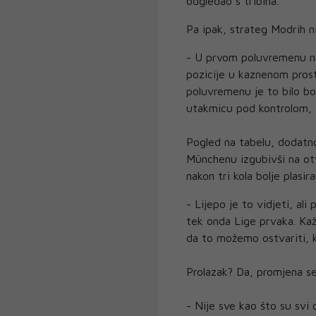
odgledao s tribina.
Pa ipak, strateg Modrih ni
- U prvom poluvremenu na
pozicije u kaznenom prost
poluvremenu je to bilo bol
utakmicu pod kontrolom, 
Pogled na tabelu, dodatn
Münchenu izgubivši na ot
nakon tri kola bolje plasi
- Lijepo je to vidjeti, ali
tek onda Lige prvaka. Kaž
da to možemo ostvariti, k
Prolazak? Da, promjena se
- Nije sve kao što su svi 