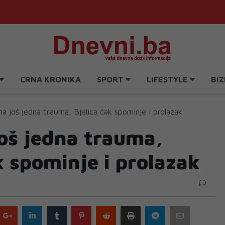
CRNA KRONIKA
SPORT
LIFESTYLE
BIZ
na još jedna trauma, Bjelica čak spominje i prolazak
još jedna trauma,
k spominje i prolazak
Google
LinkedIn
Tumblr
Pinterest
Reddit
Print
Telegram
Email
plus