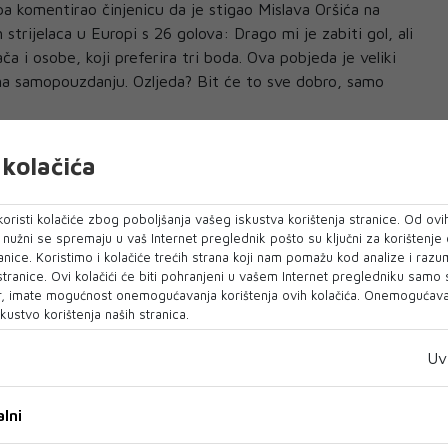
 komentirao činjenicu da je stigao Mislava Oršića na
 strijelaca u Europi s 26 golova: Drago mi je zabiti gol, ali
ača i osobe, koji preferira tri boda. Ova pobjeda je veliki
 na samopouzdanju. Ozljeda? Bit će to sve dobro, samo
kolačića
oristi kolačiće zbog poboljšanja vašeg iskustva korištenja stranice. Od ovih
o nužni se spremaju u vaš Internet preglednik pošto su ključni za korištenje
anice. Koristimo i kolačiće trećih strana koji nam pomažu kod analize i razu
 stranice. Ovi kolačići će biti pohranjeni u vašem Internet pregledniku samo
, imate mogućnost onemogućavanja korištenja ovih kolačića. Onemogućavan
kustvo korištenja naših stranica.
Uv
lni