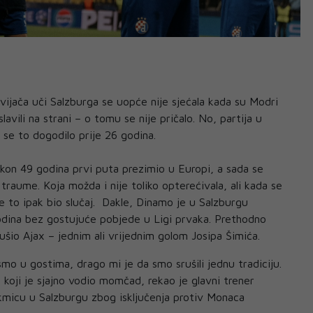
ijača uči Salzburga se uopće nije sjećala kada su Modri
lavili na strani – o tomu se nije pričalo. No, partija u
a se to dogodilo prije 26 godina.
kon 49 godina prvi puta prezimio u Europi, a sada se
 traume. Koja možda i nije toliko opterećivala, ali kada se
e to ipak bio slučaj. Dakle, Dinamo je u Salzburgu
odina bez gostujuće pobjede u Ligi prvaka. Prethodno
šio Ajax – jednim ali vrijednim golom Josipa Šimića.
smo u gostima, drago mi je da smo srušili jednu tradiciju.
 koji je sjajno vodio momčad, rekao je glavni trener
kmicu u Salzburgu zbog isključenja protiv Monaca