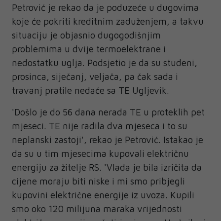
Petrović je rekao da je poduzeće u dugovima
koje će pokriti kreditnim zaduženjem, a takvu
situaciju je objasnio dugogodišnjim
problemima u dvije termoelektrane i
nedostatku uglja. Podsjetio je da su studeni,
prosinca, siječanj, veljača, pa čak sada i
travanj pratile nedaće sa TE Ugljevik.
'Došlo je do 56 dana nerada TE u proteklih pet
mjeseci. TE nije radila dva mjeseca i to su
neplanski zastoji', rekao je Petrović. Istakao je
da su u tim mjesecima kupovali električnu
energiju za žitelje RS. 'Vlada je bila izričita da
cijene moraju biti niske i mi smo pribjegli
kupovini električne energije iz uvoza. Kupili
smo oko 120 milijuna maraka vrijednosti