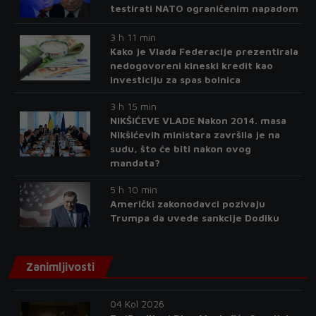
testirati NATO ograničenim napadom
3 h 11 min
Kako je Vlada Federacije prezentirala
nedogovoreni kineski kredit kao
investiciju za spas bolnica
3 h 15 min
NIKŠIĆEVE VLADE Nakon 2014. masa
Nikšićevih ministara završila je na
sudu, što će biti nakon ovog
mandata?
5 h 10 min
Američki zakonodavci pozivaju
Trumpa da uvede sankcije Dodiku
Zanimljivosti
04 Kol 2026