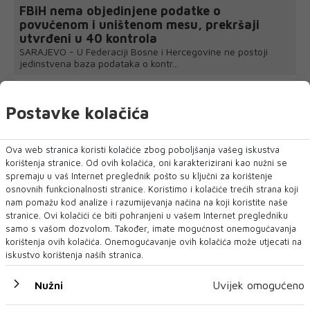
FBiH nema objedinjene podatke o
povučenom i uništenom mesu, prekršaji
utvrđeni u 40 kontrola
SARAJEVO - U Federaciji Bosne i Hercegovine ne postoji
jedinstvena baza podataka o kontr...
Postavke kolačića
Ova web stranica koristi kolačiće zbog poboljšanja vašeg iskustva
korištenja stranice. Od ovih kolačića, oni karakterizirani kao nužni se
spremaju u vaš Internet preglednik pošto su ključni za korištenje
osnovnih funkcionalnosti stranice. Koristimo i kolačiće trećih strana koji
nam pomažu kod analize i razumijevanja načina na koji koristite naše
stranice. Ovi kolačići će biti pohranjeni u vašem Internet pregledniku
samo s vašom dozvolom. Također, imate mogućnost onemogućavanja
korištenja ovih kolačića. Onemogućavanje ovih kolačića može utjecati na
iskustvo korištenja naših stranica.
Nužni
Uvijek omogućeno