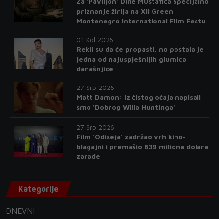
Za 'Paviljon' Dine Mustafića Specijalno
priznanje žirija na XII Green
Montenegro International Film Festu
01 Kol 2026
Rekli su da će propasti, no postala je
jedna od najuspješnijih glumica
današnjice
27 Srp 2026
Matt Damon: Iz čistog očaja napisali
smo 'Dobrog Willa Huntinga'
27 Srp 2026
Film 'Odiseja' zadržao vrh kino-
blagajni i premašio 639 miliona dolara
zarade
Kategorije
DNEVNI