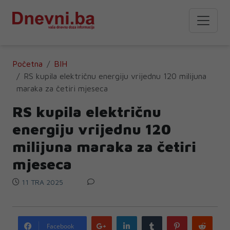
Početna
BIH
RS kupila električnu energiju vrijednu 120 milijuna
maraka za četiri mjeseca
RS kupila električnu
energiju vrijednu 120
milijuna maraka za četiri
mjeseca
11 TRA 2025
Google
LinkedIn
Tumblr
Pinterest
Redd
Facebook