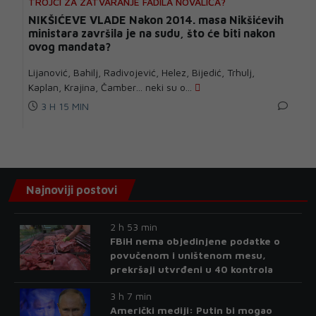
TROJCI ZA ZATVARANJE FADILA NOVALIĆA?
NIKŠIĆEVE VLADE Nakon 2014. masa Nikšićevih
ministara završila je na sudu, što će biti nakon
ovog mandata?
Lijanović, Bahilj, Radivojević, Helez, Bijedić, Trhulj,
Kaplan, Krajina, Čamber… neki su o...
3 H 15 MIN
Najnoviji postovi
2 h 53 min
FBiH nema objedinjene podatke o
povučenom i uništenom mesu,
prekršaji utvrđeni u 40 kontrola
3 h 7 min
Američki mediji: Putin bi mogao