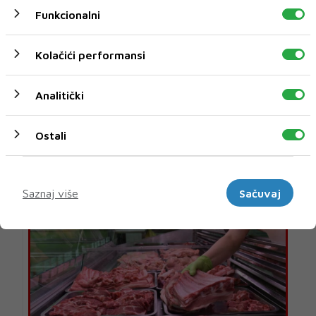
Funkcionalni
Kolačići performansi
Analitički
Ostali
U novom broju pročitajte
Marketinški
BIH
Saznaj više
Sačuvaj