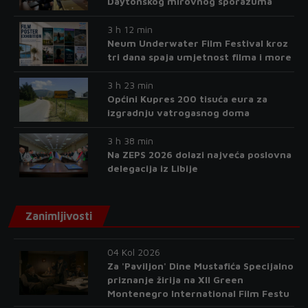
Daytonskog mirovnog sporazuma
3 h 12 min
Neum Underwater Film Festival kroz
tri dana spaja umjetnost filma i more
3 h 23 min
Općini Kupres 200 tisuća eura za
izgradnju vatrogasnog doma
3 h 38 min
Na ZEPS 2026 dolazi najveća poslovna
delegacija iz Libije
Zanimljivosti
04 Kol 2026
Za 'Paviljon' Dine Mustafića Specijalno
priznanje žirija na XII Green
Montenegro International Film Festu