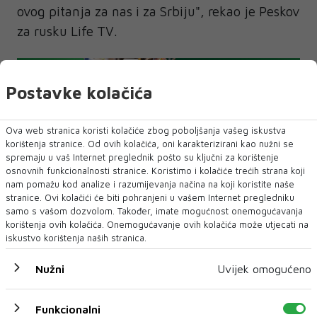
ovog pitanja za nas i za Srbiju", rekao je Peskov
za rusku Life TV.
Postavke kolačića
SRBIJA
Rusija
Ova web stranica koristi kolačiće zbog poboljšanja vašeg iskustva
korištenja stranice. Od ovih kolačića, oni karakterizirani kao nužni se
spremaju u vaš Internet preglednik pošto su ključni za korištenje
osnovnih funkcionalnosti stranice. Koristimo i kolačiće trećih strana koji
NAJNOVIJE
NAJČITANIJE
nam pomažu kod analize i razumijevanja načina na koji koristite naše
stranice. Ovi kolačići će biti pohranjeni u vašem Internet pregledniku
samo s vašom dozvolom. Također, imate mogućnost onemogućavanja
korištenja ovih kolačića. Onemogućavanje ovih kolačića može utjecati na
iskustvo korištenja naših stranica.
Nužni
Uvijek omogućeno
Funkcionalni