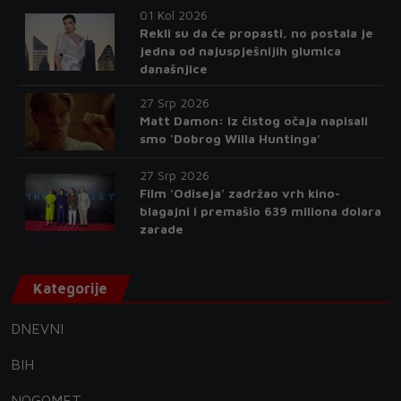
01 Kol 2026
Rekli su da će propasti, no postala je
jedna od najuspješnijih glumica
današnjice
27 Srp 2026
Matt Damon: Iz čistog očaja napisali
smo 'Dobrog Willa Huntinga'
27 Srp 2026
Film 'Odiseja' zadržao vrh kino-
blagajni i premašio 639 miliona dolara
zarade
Kategorije
DNEVNI
BIH
NOGOMET