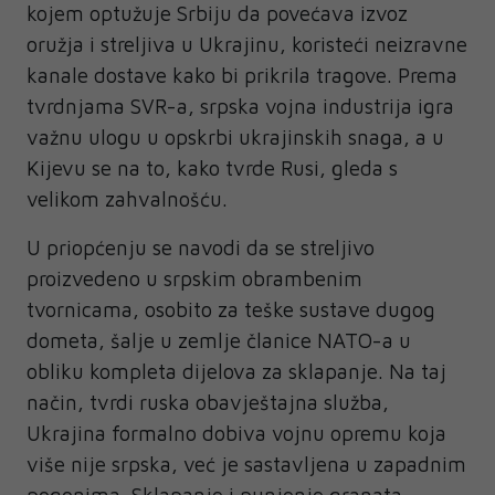
kojem optužuje Srbiju da povećava izvoz
oružja i streljiva u Ukrajinu, koristeći neizravne
kanale dostave kako bi prikrila tragove. Prema
tvrdnjama SVR-a, srpska vojna industrija igra
važnu ulogu u opskrbi ukrajinskih snaga, a u
Kijevu se na to, kako tvrde Rusi, gleda s
velikom zahvalnošću.
U priopćenju se navodi da se streljivo
proizvedeno u srpskim obrambenim
tvornicama, osobito za teške sustave dugog
dometa, šalje u zemlje članice NATO-a u
obliku kompleta dijelova za sklapanje. Na taj
način, tvrdi ruska obavještajna služba,
Ukrajina formalno dobiva vojnu opremu koja
više nije srpska, već je sastavljena u zapadnim
pogonima. Sklapanje i punjenje granata,