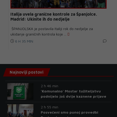
Italija uvela granične kontrole za Španjolce.
Madrid: Ukinite ih do nedjelje
ŠPANJOLSKA je postavila Italiji rok do nedjelje za
ukidanje graničnih kontrola koje ...
6 H 35 MIN
Najnoviji postovi
2 h 46 min
'Komunalno' Mostar tužiteljstvu
podnijelo još dvije kaznene prijave
2 h 55 min
Posvećeni smo punoj provedbi