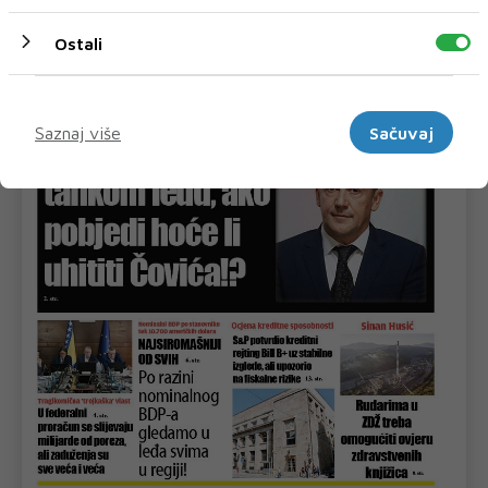
Ostali
Marketinški
Saznaj više
Sačuvaj