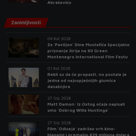
Abraševiću
Zanimljivosti
04 Kol 2026
Za 'Paviljon' Dine Mustafića Specijalno
priznanje žirija na XII Green
Montenegro International Film Festu
01 Kol 2026
Rekli su da će propasti, no postala je
jedna od najuspješnijih glumica
današnjice
27 Srp 2026
Matt Damon: Iz čistog očaja napisali
smo 'Dobrog Willa Huntinga'
27 Srp 2026
Film 'Odiseja' zadržao vrh kino-
blagajni i premašio 639 miliona dolara