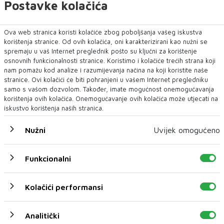
Postavke kolačića
Ova web stranica koristi kolačiće zbog poboljšanja vašeg iskustva
korištenja stranice. Od ovih kolačića, oni karakterizirani kao nužni se
spremaju u vaš Internet preglednik pošto su ključni za korištenje
osnovnih funkcionalnosti stranice. Koristimo i kolačiće trećih strana koji
nam pomažu kod analize i razumijevanja načina na koji koristite naše
stranice. Ovi kolačići će biti pohranjeni u vašem Internet pregledniku
samo s vašom dozvolom. Također, imate mogućnost onemogućavanja
korištenja ovih kolačića. Onemogućavanje ovih kolačića može utjecati na
iskustvo korištenja naših stranica.
Nužni
Uvijek omogućeno
UOČI VJEŽBE 'BRZI ODGOVOR 2026'
EUFOR nadomak Foče izveo vježbu
Funkcionalni
EUFOR je u srijedu navečer uspješno izveo združenu vježbu
u kojoj je sudjelovalo osoblje...
Kolačići performansi
Analitički