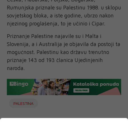
Rumunjska priznale su Palestinu 1988. u sklopu
sovjetskog bloka, a iste godine, ubrzo nakon
njezinog proglašenja, to je učinio i Cipar.
Priznanje Palestine najavile su i Malta i
Slovenija, a i Australija je objavila da postoji ta
mogućnost. Palestinu kao državu trenutno
priznaje 143 od 193 članica Ujedinjenih
naroda.
PALESTINA
NAJNOVIJE
NAJČITANIJE