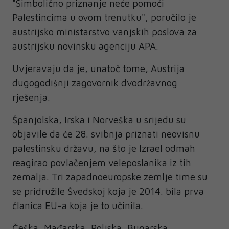
"Simbolično priznanje neće pomoći
Palestincima u ovom trenutku", poručilo je
austrijsko ministarstvo vanjskih poslova za
austrijsku novinsku agenciju APA.
Uvjeravaju da je, unatoč tome, Austrija
dugogodišnji zagovornik dvodržavnog
rješenja.
Španjolska, Irska i Norveška u srijedu su
objavile da će 28. svibnja priznati neovisnu
palestinsku državu, na što je Izrael odmah
reagirao povlačenjem veleposlanika iz tih
zemalja. Tri zapadnoeuropske zemlje time su
se pridružile Švedskoj koja je 2014. bila prva
članica EU-a koja je to učinila.
Češka, Mađarska, Poljska, Bugarska,