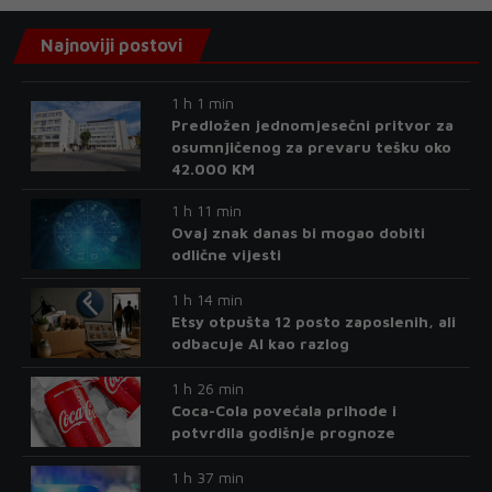
Najnoviji postovi
1 h 1 min
Predložen jednomjesečni pritvor za
osumnjičenog za prevaru tešku oko
42.000 KM
1 h 11 min
Ovaj znak danas bi mogao dobiti
odlične vijesti
1 h 14 min
Etsy otpušta 12 posto zaposlenih, ali
odbacuje AI kao razlog
1 h 26 min
Coca-Cola povećala prihode i
potvrdila godišnje prognoze
1 h 37 min