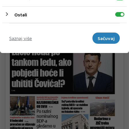
Ostali
Marketinški
Saznaj više
Sačuvaj