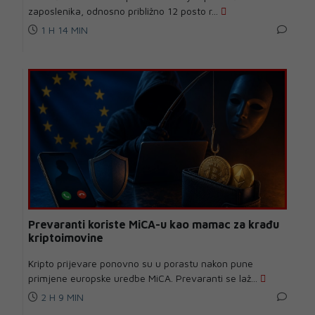
zaposlenika, odnosno približno 12 posto r...
1 H 14 MIN
Prevaranti koriste MiCA-u kao mamac za krađu
kriptoimovine
Kripto prijevare ponovno su u porastu nakon pune
primjene europske uredbe MiCA. Prevaranti se laž...
2 H 9 MIN