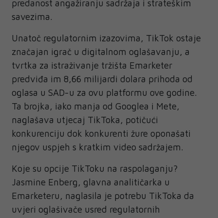
predanost angažiranju sadržaja i strateškim
savezima.
Unatoč regulatornim izazovima, TikTok ostaje
značajan igrač u digitalnom oglašavanju, a
tvrtka za istraživanje tržišta Emarketer
predviđa im 8,66 milijardi dolara prihoda od
oglasa u SAD-u za ovu platformu ove godine.
Ta brojka, iako manja od Googlea i Mete,
naglašava utjecaj TikToka, potičući
konkurenciju dok konkurenti žure oponašati
njegov uspjeh s kratkim video sadržajem.
Koje su opcije TikToku na raspolaganju?
Jasmine Enberg, glavna analitičarka u
Emarketeru, naglasila je potrebu TikToka da
uvjeri oglašivače usred regulatornih