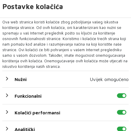
Postavke kolačića
NAJNOVIJE
NAJČITANIJE
Ova web stranica koristi kolačiće zbog poboljšanja vašeg iskustva
korištenja stranice. Od ovih kolačića, oni karakterizirani kao nužni se
spremaju u vaš Internet preglednik pošto su ključni za korištenje
osnovnih funkcionalnosti stranice. Koristimo i kolačiće trećih strana koji
nam pomažu kod analize i razumijevanja načina na koji koristite naše
stranice. Ovi kolačići će biti pohranjeni u vašem Internet pregledniku
samo s vašom dozvolom. Također, imate mogućnost onemogućavanja
korištenja ovih kolačića. Onemogućavanje ovih kolačića može utjecati na
iskustvo korištenja naših stranica.
Nužni
Uvijek omogućeno
Predložen jednomjesečni pritvor za
osumnjičenog za prevaru tešku oko 42.000
Funkcionalni
KM
Kantonalno tužilaštvo Tuzlanskog kantona predložilo je
Kolačići performansi
Općinskom sudu u Srebreniku određ...
Analitički