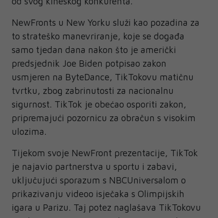
od svog kineskog konkurenta.
NewFronts u New Yorku služi kao pozadina za
to strateško manevriranje, koje se događa
samo tjedan dana nakon što je američki
predsjednik Joe Biden potpisao zakon
usmjeren na ByteDance, TikTokovu matičnu
tvrtku, zbog zabrinutosti za nacionalnu
sigurnost. TikTok je obećao osporiti zakon,
pripremajući pozornicu za obračun s visokim
ulozima.
Tijekom svoje NewFront prezentacije, TikTok
je najavio partnerstva u sportu i zabavi,
uključujući sporazum s NBCUniversalom o
prikazivanju videoo isječaka s Olimpijskih
igara u Parizu. Taj potez naglašava TikTokovu