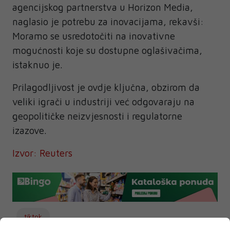
agencijskog partnerstva u Horizon Media,
naglasio je potrebu za inovacijama, rekavši:
Moramo se usredotočiti na inovativne
mogućnosti koje su dostupne oglašivačima,
istaknuo je.
Prilagodljivost je ovdje ključna, obzirom da
veliki igrači u industriji već odgovaraju na
geopolitičke neizvjesnosti i regulatorne
izazove.
Izvor: Reuters
tiktok