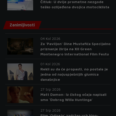
Čitluk: U dvije prometne nezgode
teško ozlijeđena dvojica motociklista
Zanimljivosti
04 Kol 2026
Za 'Paviljon' Dine Mustafića Specijalno
priznanje žirija na XII Green
Montenegro International Film Festu
01 Kol 2026
Rekli su da će propasti, no postala je
jedna od najuspješnijih glumica
današnjice
27 Srp 2026
Matt Damon: Iz čistog očaja napisali
smo 'Dobrog Willa Huntinga'
27 Srp 2026
Film 'Odiseja' zadržao vrh kino-