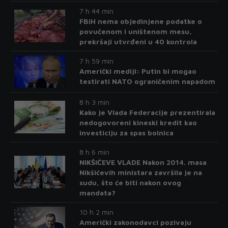
7 h 44 min
FBiH nema objedinjene podatke o
povučenom i uništenom mesu,
prekršaji utvrđeni u 40 kontrola
7 h 59 min
Američki mediji: Putin bi mogao
testirati NATO ograničenim napadom
8 h 3 min
Kako je Vlada Federacije prezentirala
nedogovoreni kineski kredit kao
investiciju za spas bolnica
8 h 6 min
NIKŠIĆEVE VLADE Nakon 2014. masa
Nikšićevih ministara završila je na
sudu, što će biti nakon ovog
mandata?
10 h 2 min
Američki zakonodavci pozivaju