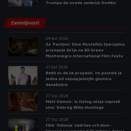
Trumpa da uvede sankcije Dodiku
Zanimljivosti
04 Kol 2026
Za 'Paviljon' Dine Mustafića Specijalno
priznanje žirija na XII Green
Montenegro International Film Festu
01 Kol 2026
Rekli su da će propasti, no postala je
jedna od najuspješnijih glumica
današnjice
27 Srp 2026
Matt Damon: Iz čistog očaja napisali
smo 'Dobrog Willa Huntinga'
27 Srp 2026
Film 'Odiseja' zadržao vrh kino-
blagajni i premašio 639 miliona dolara