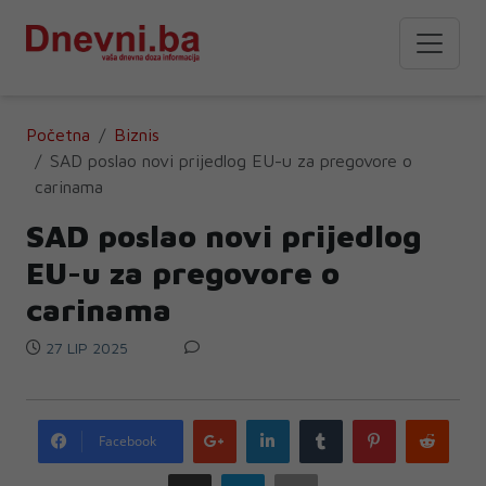
Početna
Biznis
SAD poslao novi prijedlog EU-u za pregovore o
carinama
SAD poslao novi prijedlog
EU-u za pregovore o
carinama
27 LIP 2025
Google
LinkedIn
Tumblr
Pinterest
Redd
Facebook
plus